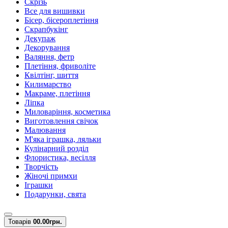
Скрізь
Все для вишивки
Бісер, бісероплетіння
Скрапбукінг
Декупаж
Декорування
Валяння, фетр
Плетіння, фриволіте
Квілтінг, шиття
Килимарство
Макраме, плетіння
Ліпка
Миловаріння, косметика
Виготовлення свічок
Малювання
М'яка іграшка, ляльки
Кулінарний розділ
Флористика, весілля
Творчість
Жіночі примхи
Іграшки
Подарунки, свята
Товарів
0
0.00грн.