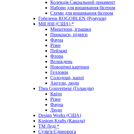
Колекція Сакральний орнамент
Набори для вишивання бісером
Схеми для вишивання бісером
Гобелени ROGOBLEN (Румунія)
Mill Hill (США) *
Мініатюри, іграшки
Прикраси, підвіси
Фауна
Різне
Пейзажі
Флора
Великдень
Новорічні картини
Гелловін
Солодощі, напої
Ангели, люди
Thea Gouverneur (Голандія)
Квіти
Різне
Фауна
Люди
Design Works (США)
Kustom Krafts (Канада)
ТМ Леді *
Сузір'я Єдинорога