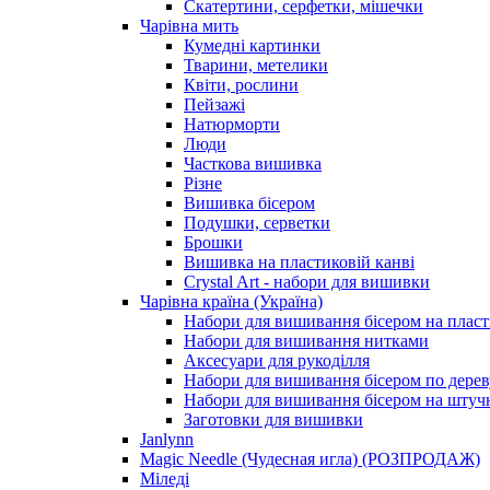
Скатертини, серфетки, мішечки
Чарiвна мить
Кумедні картинки
Тварини, метелики
Квіти, рослини
Пейзажі
Натюрморти
Люди
Часткова вишивка
Різне
Вишивка бісером
Подушки, серветки
Брошки
Вишивка на пластиковій канві
Crystal Art - набори для вишивки
Чарівна країна (Україна)
Набори для вишивання бісером на пласт
Набори для вишивання нитками
Аксесуари для рукоділля
Набори для вишивання бісером по дерев
Набори для вишивання бісером на штучн
Заготовки для вишивки
Janlynn
Magic Needle (Чудесная игла) (РОЗПРОДАЖ)
Міледі