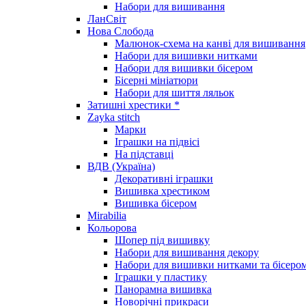
Набори для вишивання
ЛанСвіт
Нова Слобода
Малюнок-схема на канві для вишивання
Набори для вишивки нитками
Набори для вишивки бісером
Бісерні мініатюри
Набори для шиття ляльок
Затишні хрестики *
Zayka stitch
Марки
Іграшки на підвісі
На підставці
ВДВ (Україна)
Декоративні іграшки
Вишивка хрестиком
Вишивка бісером
Mirabilia
Кольорова
Шопер під вишивку
Набори для вишивання декору
Набори для вишивки нитками та бісеро
Іграшки у пластику
Панорамна вишивка
Новорічні прикраси