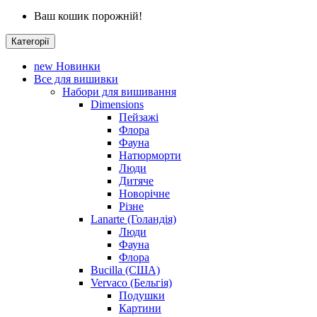
Ваш кошик порожній!
Категорії
new
Новинки
Все для вишивки
Набори для вишивання
Dimensions
Пейзажі
Флора
Фауна
Натюрморти
Люди
Дитяче
Новорічне
Різне
Lanarte (Голандія)
Люди
Фауна
Флора
Bucilla (США)
Vervaco (Бельгія)
Подушки
Картини