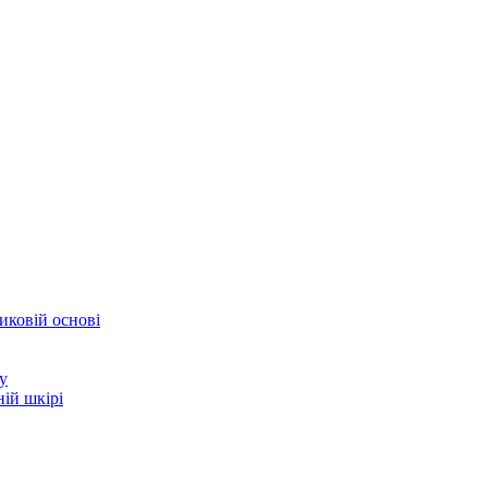
иковій основі
у
ій шкірі