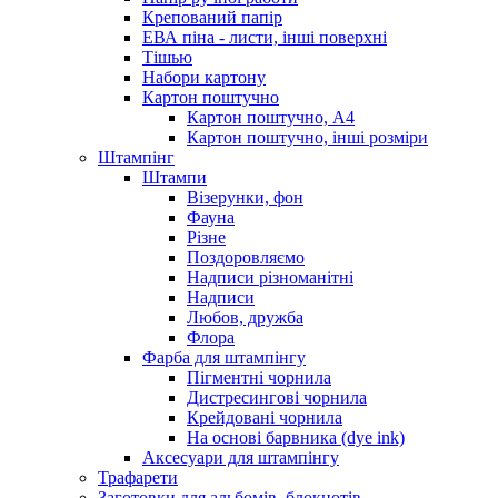
Крепований папір
ЕВА піна - листи, інші поверхні
Тішью
Набори картону
Картон поштучно
Картон поштучно, А4
Картон поштучно, інші розміри
Штампінг
Штампи
Візерунки, фон
Фауна
Різне
Поздоровляємо
Надписи різноманітні
Надписи
Любов, дружба
Флора
Фарба для штампінгу
Пігментні чорнила
Дистресингові чорнила
Крейдовані чорнила
На основі барвника (dye ink)
Аксесуари для штампінгу
Трафарети
Заготовки для альбомів, блокнотів