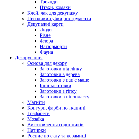
Троянди
Птахи, комахи
Клей, лак для декупажу
Пензлики-губки, інструменти
Декупажні карти
Люди
Різне
Флора
Натюрморти
Фауна
Декорування
Основа для декору
Заготовки під ліпку
Заготовки з дерева
Заготовки з пап'є маше
Інші заготовки
Заготовки з гіпсу
Заготовки з пінопласту
Магніти
Контури, фарби по тканині
Трафарети
Мозаїка
Виготовлення годинників
Натирки
Роспис по склу та керамиці