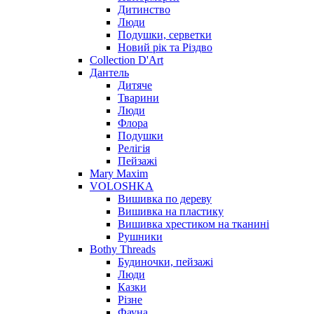
Дитинство
Люди
Подушки, серветки
Новий рік та Різдво
Collection D'Art
Дантель
Дитяче
Тварини
Люди
Флора
Подушки
Релігія
Пейзажі
Mary Maxim
VOLOSHKA
Вишивка по дереву
Вишивка на пластику
Вишивка хрестиком на тканині
Рушники
Bothy Threads
Будиночки, пейзажі
Люди
Казки
Різне
Фауна