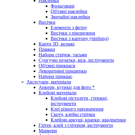
Наклейки
Фольговані
Об'ємні наклейки
Звичайні наклейки
Висічки
Елементи з фетру
Висічки з пінорезини
Висічки з картону (чіпборд)
Карти 3D, колажі
Пряжки
Набори стрічок, тасьми
Сургучні печатки, віск, інструменти
Об'ємні прикраси
Декоративні прищепки
Набори прикрас
Аксесуари, матеріали
Анкери, кутики для фото *
Клейові матеріали
Клейові пістолети, стержні,
інструменти
Клеї різного призначення
Скотч, клейкі стрічки
Клейові аркуші, крапки, квадратики
Глітер, клей з глітером, інструменти
Маркери