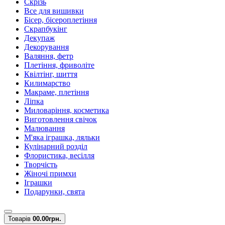
Скрізь
Все для вишивки
Бісер, бісероплетіння
Скрапбукінг
Декупаж
Декорування
Валяння, фетр
Плетіння, фриволіте
Квілтінг, шиття
Килимарство
Макраме, плетіння
Ліпка
Миловаріння, косметика
Виготовлення свічок
Малювання
М'яка іграшка, ляльки
Кулінарний розділ
Флористика, весілля
Творчість
Жіночі примхи
Іграшки
Подарунки, свята
Товарів
0
0.00грн.