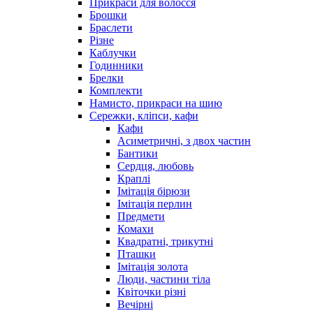
Прикраси для волосся
Брошки
Браслети
Різне
Каблучки
Годинники
Брелки
Комплекти
Намисто, прикраси на шию
Сережки, кліпси, кафи
Кафи
Асиметричні, з двох частин
Бантики
Сердця, любовь
Краплі
Імітація бірюзи
Імітація перлин
Предмети
Комахи
Квадратні, трикутні
Пташки
Імітація золота
Люди, частини тіла
Квіточки різні
Вечірні