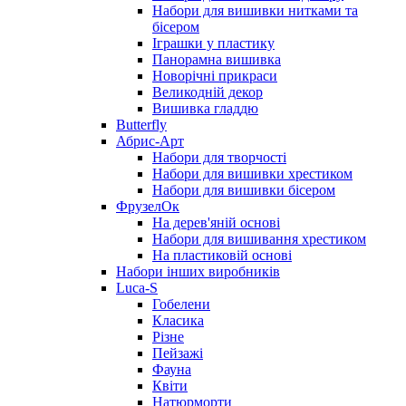
Набори для вишивки нитками та
бісером
Іграшки у пластику
Панорамна вишивка
Новорічні прикраси
Великодній декор
Вишивка гладдю
Butterfly
Абрис-Арт
Набори для творчості
Набори для вишивки хрестиком
Набори для вишивки бісером
ФрузелОк
На дерев'яній основі
Набори для вишивання хрестиком
На пластиковій основі
Набори інших виробників
Luca-S
Гобелени
Класика
Різне
Пейзажі
Фауна
Квіти
Натюрморти