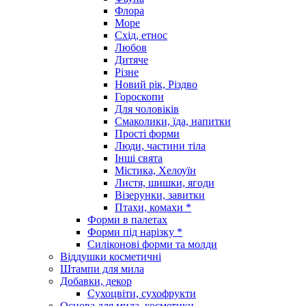
Флора
Море
Схід, етнос
Любов
Дитяче
Різне
Новий рік, Різдво
Гороскопи
Для чоловіків
Смаколики, їда, напитки
Прості форми
Люди, частини тіла
Інші свята
Містика, Хелоуїн
Листя, шишки, ягоди
Візерунки, завитки
Птахи, комахи *
Форми в палетах
Форми під нарізку *
Силіконові форми та молди
Віддушки косметичні
Штампи для мила
Добавки, декор
Сухоцвіти, сухофрукти
Основа для мила, косметики