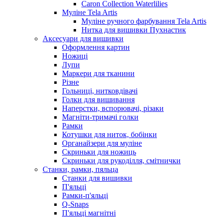
Caron Collection Waterlilies
Муліне Tela Artis
Муліне ручного фарбування Tela Artis
Нитка для вишивки Пухнастик
Аксесуари для вишивки
Оформлення картин
Ножиці
Лупи
Маркери для тканини
Різне
Гольниці, нитковдівачі
Голки для вишивання
Наперстки, вспорювачі, різаки
Магніти-тримачі голки
Рамки
Котушки для ниток, бобінки
Органайзери для муліне
Скриньки для ножиць
Скриньки для рукоділля, смітнички
Станки, рамки, пяльца
Станки для вишивки
П'яльці
Рамки-п'яльці
Q-Snaps
П'яльці магнітні