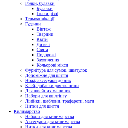
Голки, булавки
Булавки
Голки різні
Термоаплікації
Гудзики
Вінтаж
Тварини
Квіти
Дитячі
Свята
Подорожі
Захоплення
Кольорові мікси
Фурнітура для сумок, шкатулок
Допоміжне для шиття
Ножі, аксесуари до них
Клей, добавки для тканини
Для швейних машинок
Набори для квілтінгу
Лінійки, шаблони, трафарети, мати
Нитки для шиття
Килимарство
Набори для килимарства
Аксесуари для килимарства
Нитки для килимарства