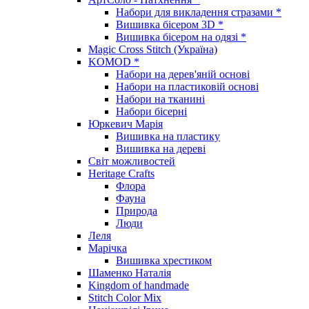
Набори для викладення стразами *
Вишивка бісером 3D *
Вишивка бісером на одязі *
Magic Cross Stitch (Україна)
KOMOD *
Набори на дерев'яній основі
Набори на пластиковій основі
Набори на тканині
Набори бісерні
Юркевич Марія
Вишивка на пластику
Вишивка на дереві
Світ можливостей
Heritage Crafts
Флора
Фауна
Природа
Люди
Леля
Марічка
Вишивка хрестиком
Шаменко Наталія
Kingdom of handmade
Stitch Color Mix