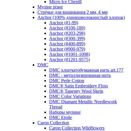
Micro Ice Chenill
Муліне різне
Стрічки для вишивання 2 мм, 4 мм
Anchor (100% длинноволокнистый хлопок)
Anchor (#1-99)
Anchor (#100-189)
Anchor (#203-298)
Anchor (#300-399)
Anchor (#400-899)
Anchor (#900-979)
Anchor (#1001-1098)
Anchor (#1201-9575)
DMC
DMC хлопчатобумажная нить art.177
DMC - металлизированая нить
DMC Perle Cotton
DMC® Satin Embroidery Floss
DMC® Tapestry Wool Skein
DMC Color Variations
DMC Diamant Metallic Needlework
Thread
Наборы мулине
DMC Etoile
Caron Collection
Caron Collection Wildflowers