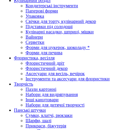
Кулінарний розділ
Кондитерські інструменти
Паперові форми
Упаковка
Свічки для торту, кулінарний декор
Підставки під солодощі
Кулінарні насадки, шприці, мішки
Вайнери
Серветки
Форми для цукерок, шоколаду *
Форми для печива
Флористика, весілля
Флористичний дріт
Флористичний декор
Аксесуари для весіль, вечірок
Інструменти та аксесуари для флористики
Творчість
Пазли картонні
Набори для видряпування
Інші канцтовари
Набори для дитячої творчості
Панські штучки
Сумки, клатчі, рюкзаки
Шарфи, шалі
Прикраси, біжутерія