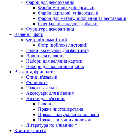
Фарби для декорування
Фарби металік універсальні
Фарби акрилові, універсальні
Фарби для металу, золочення та реставрації
Спеціальні складові, добавки
Фурнітура декоративна
Валяння, фетр
Фетр різноманітний
Фетр (войлок) листовий
Голки, аксесуари для фелтингу
Вовна для валяння
Набори для валяння картин
Набори для валяння виробів
В'язання, фриволіте
Спиці в'язальні
Фриволіте
Гачки в'язальні
Аксесуари для в'язання
Нитки для в'язання
Бавовна
Пряжа чистошерстяна
Пряжа з натуральних волокон
Пряжа з штучних волокон
Література по в'язанню *
Квілтінг, шиття