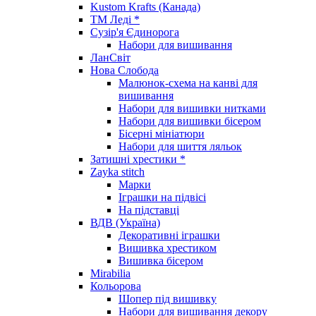
Kustom Krafts (Канада)
ТМ Леді *
Сузір'я Єдинорога
Набори для вишивання
ЛанСвіт
Нова Слобода
Малюнок-схема на канві для
вишивання
Набори для вишивки нитками
Набори для вишивки бісером
Бісерні мініатюри
Набори для шиття ляльок
Затишні хрестики *
Zayka stitch
Марки
Іграшки на підвісі
На підставці
ВДВ (Україна)
Декоративні іграшки
Вишивка хрестиком
Вишивка бісером
Mirabilia
Кольорова
Шопер під вишивку
Набори для вишивання декору