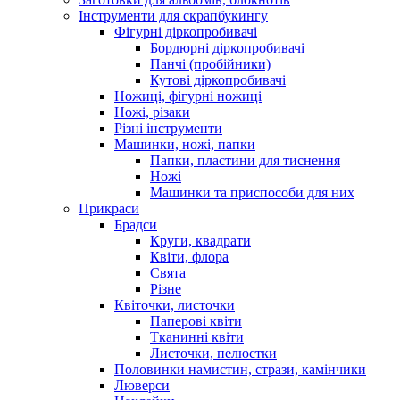
Інструменти для скрапбукингу
Фігурні діркопробивачі
Бордюрні діркопробивачі
Панчі (пробійники)
Кутові діркопробивачі
Ножиці, фігурні ножиці
Ножі, різаки
Різні інструменти
Машинки, ножі, папки
Папки, пластини для тиснення
Ножі
Машинки та приспособи для них
Прикраси
Брадси
Круги, квадрати
Квіти, флора
Свята
Різне
Квіточки, листочки
Паперові квіти
Тканинні квіти
Листочки, пелюстки
Половинки намистин, стрази, камінчики
Люверси