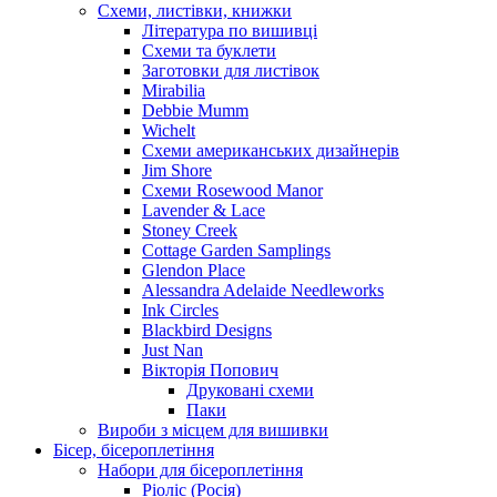
Схеми, листівки, книжки
Література по вишивці
Схеми та буклети
Заготовки для листівок
Mirabilia
Debbie Mumm
Wichelt
Схеми американських дизайнерів
Jim Shore
Cхеми Rosewood Manor
Lavender & Lace
Stoney Creek
Cottage Garden Samplings
Glendon Place
Alessandra Adelaide Needleworks
Ink Circles
Blackbird Designs
Just Nan
Вікторія Попович
Друковані схеми
Паки
Вироби з місцем для вишивки
Бісер, бісероплетіння
Набори для бісероплетіння
Ріоліс (Росія)