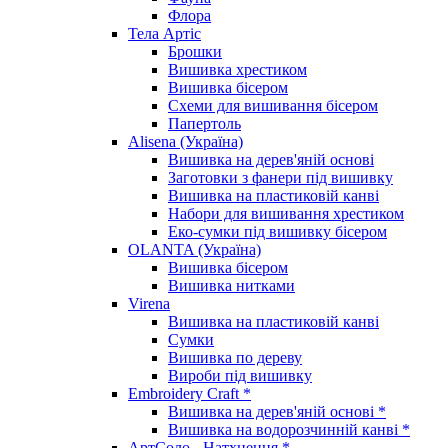
Флора
Тела Артіс
Брошки
Вишивка хрестиком
Вишивка бісером
Схеми для вишивання бісером
Папертоль
Alisena (Україна)
Вишивка на дерев'яній основі
Заготовки з фанери під вишивку
Вишивка на пластиковій канві
Набори для вишивання хрестиком
Еко-сумки під вишивку бісером
OLANTA (Україна)
Вишивка бісером
Вишивка нитками
Virena
Вишивка на пластиковій канві
Сумки
Вишивка по дереву
Вироби під вишивку
Embroidery Craft *
Вишивка на дерев'яній основі *
Вишивка на водорозчинній канві *
АртСоло - Натхнення *