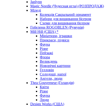
Janlynn
Magic Needle (Чудесная игла) (РОЗПРОДАЖ)
Міледі
Колекція Сакральний орнамент
Набори для вишивання бісером
Схеми для вишивання бісером
Гобелени ROGOBLEN (Румунія)
Mill Hill (США) *
Мініатюри, іграшки
Прикраси, підвіси
Фауна
Різне
Пейзажі
Флора
Великдень
Новорічні картини
Гелловін
Солодощі, напої
Ангели, люди
Thea Gouverneur (Голандія)
Квіти
Різне
Фауна
Люди
Design Works (США)