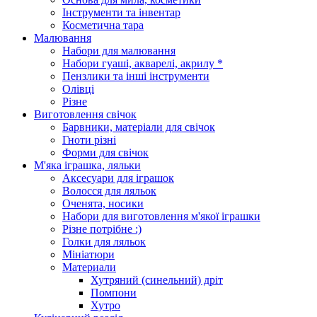
Інструменти та інвентар
Косметична тара
Малювання
Набори для малювання
Набори гуаші, акварелі, акрилу *
Пензлики та інші інструменти
Олівці
Різне
Виготовлення свічок
Барвники, матеріали для свічок
Гноти різні
Форми для свічок
М'яка іграшка, ляльки
Аксесуари для іграшок
Волосся для ляльок
Оченята, носики
Набори для виготовлення м'якої іграшки
Різне потрібне :)
Голки для ляльок
Мініатюри
Материали
Хутряний (синельний) дріт
Помпони
Хутро