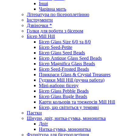
Інші
Чарівна мить
Література по бісероплетінню
Інструменти
Дзвіночки *
Голки для роботи з бісером
Бісер Mill Hill
Бісер Glass Size 6/0 та 8/0
Бісер Seed-Petite
Бісер Glass Seed Beads
Бісер Antique Glass Seed Beads
Бісер Magnifica Glass Beads
Бісер Seed-Frosted Beads
Прикраси Glass & Crystal Treasures
Гудзики Mill Hill (ручна работа)
Міні-набори бісеру
Бісер Glass Pebble Beads
Бісер Glass Bugle Beads
Карти кольорів та трежерсів Mill Hill
Бісер, що світиться у темряві
Паєтки
Шнури, дріт, нитка-гумка, мононитка
Дріт
Нитка-гумка, мононитка
Фурнітура для бісероплетіння