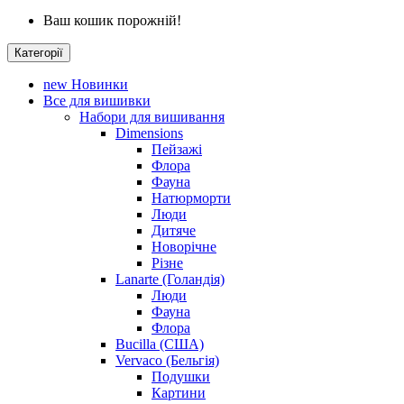
Ваш кошик порожній!
Категорії
new
Новинки
Все для вишивки
Набори для вишивання
Dimensions
Пейзажі
Флора
Фауна
Натюрморти
Люди
Дитяче
Новорічне
Різне
Lanarte (Голандія)
Люди
Фауна
Флора
Bucilla (США)
Vervaco (Бельгія)
Подушки
Картини