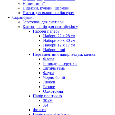
Намистини*
Підвіски, кулони, шарміки
Нитки для вышивки бисером
Скрапбукінг
Заготовки для листівок
Картон, папір для скрапбукінгу
Набори паперу
Набори 22 х 28 см
Набори 30 х 30 см
Набори 12 х 17 см
Набори інші
Пергаментний папір, велум, калька
Флора
Розводи, візерунки
Дитяча тема
Фауна
Чорно-білий
Любов
Разное
Однотонна
Папір поштучно
30х30
А4
Фольга
Папір ручної работи