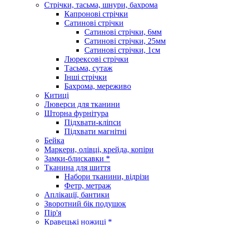
Стрічки, тасьма, шнури, бахрома
Капронові стрічки
Сатинові стрічки
Сатинові стрічки, 6мм
Сатинові стрічки, 25мм
Сатинові стрічки, 1см
Люрексові стрічки
Тасьма, сутаж
Інші стрічки
Бахрома, мереживо
Китиці
Люверси для тканини
Шторна фурнітура
Підхвати-кліпси
Підхвати магнітні
Бейка
Маркери, олівці, крейда, копіри
Замки-блискавки *
Тканина для шиття
Набори тканини, відрізи
Фетр, метраж
Аплікації, бантики
Зворотний бік подушок
Пір'я
Кравецькі ножиці *