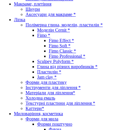
Макраме, плетіння
Шнури
Аксесуари для макраме *
Ліпка
Полімерна глина, моделін, пластилін *
Моделін Cernit *
Fimo *
Fimo Effect *
Fimo Soft *
Fimo Classic *
Fimo Professional *
Sculpey Polyform *
Глина від різних виробників *
Пластилін *
Jam clay *
Форми для пластику
Інструменти для ліплення *
Матеріали для ліплення*
Холодна емаль
Текстурні пластини для ліплення *
Каттери*
Миловаріння, косметика
Форми для мила
Форми поштучно
Фауна