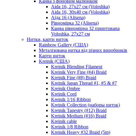
Канва з фоновим малюнком
Aida 16, 27х27 см (Voloshka)
Aida 16, 30х40 см (Voloshka)
Аїда 16 (Alisena)
Рівномірка 32 (Alisena)
Канва рівномірна 32 принтована
Voloshka, 27х27 см
Нитки, карти ниток
Rainbow Gallery (США)
Металізована нитка від різних виробників
Карти ниток
Kreinik (США)
Kreinik Blending Filament
Kreinik Very Fine (#4) Braid
Kreinik Fine (#8) Braid
Kreinik Japan Thread #1, #5 & #7
Kreinik Ombre
Kreinik Cord
Kreinik 1/16 Ribbon
Kreinik Collection (наборы ниток)
Kreinik Tapestry (#12) Braid
Kreinik Medium (#16) Braid
Kreinik cable
Kreinik 1/8 Ribbon
Kreinik Heavy #32 Braid (5m)