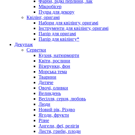
Фарби, рідкі перлини, лак
Мікробісер
Пудра для декору
Квілінг, оригамі
Набори для квілінгу, оригамі
Інструменти для квілінгу, оригамі
Папір для оригамі
Папір для квілінгу*
Декупаж
Серветки
Кухня, натюрморти
Квіти, рослини
Візерунки, фон
Морська тема
Тварини
Дитяче
Овочі, оливки
Великдень
Весілля, серця, любовь
Люди
Новий рік, Різдво
Ягоди, фрукти
Різне
Ангели, феї, релігія
Листя, гриби, плоди