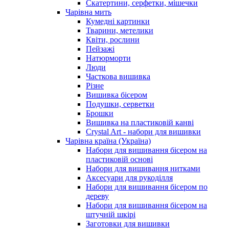
Скатертини, серфетки, мішечки
Чарiвна мить
Кумедні картинки
Тварини, метелики
Квіти, рослини
Пейзажі
Натюрморти
Люди
Часткова вишивка
Різне
Вишивка бісером
Подушки, серветки
Брошки
Вишивка на пластиковій канві
Crystal Art - набори для вишивки
Чарівна країна (Україна)
Набори для вишивання бісером на
пластиковій основі
Набори для вишивання нитками
Аксесуари для рукоділля
Набори для вишивання бісером по
дереву
Набори для вишивання бісером на
штучній шкірі
Заготовки для вишивки