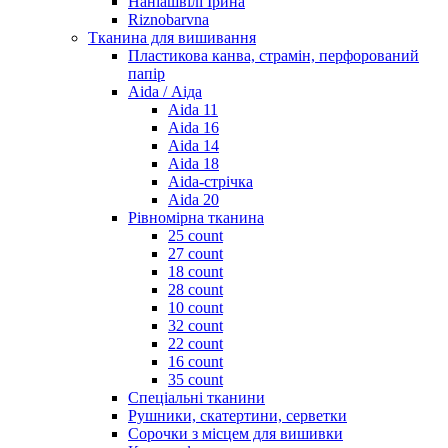
Наніашвілі Ірина
Riznobarvna
Тканина для вишивання
Пластикова канва, страмін, перфорований
папір
Aida / Аіда
Aida 11
Aida 16
Aida 14
Aida 18
Aida-стрічка
Aida 20
Рівномірна тканина
25 count
27 count
18 count
28 count
10 count
32 count
22 count
16 count
35 count
Спеціальні тканини
Рушники, скатертини, серветки
Сорочки з місцем для вишивки