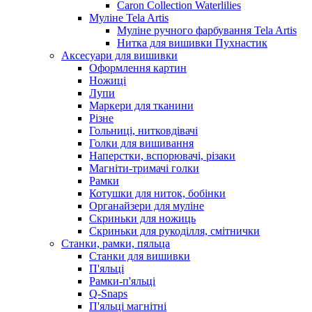
Caron Collection Waterlilies
Муліне Tela Artis
Муліне ручного фарбування Tela Artis
Нитка для вишивки Пухнастик
Аксесуари для вишивки
Оформлення картин
Ножиці
Лупи
Маркери для тканини
Різне
Гольниці, нитковдівачі
Голки для вишивання
Наперстки, вспорювачі, різаки
Магніти-тримачі голки
Рамки
Котушки для ниток, бобінки
Органайзери для муліне
Скриньки для ножиць
Скриньки для рукоділля, смітнички
Станки, рамки, пяльца
Станки для вишивки
П'яльці
Рамки-п'яльці
Q-Snaps
П'яльці магнітні