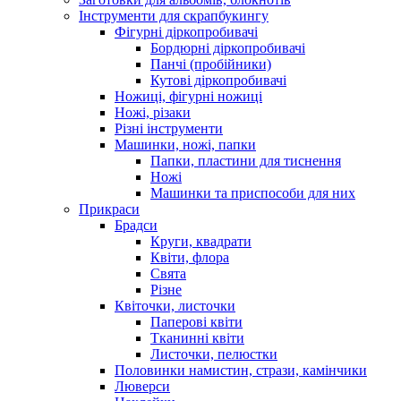
Інструменти для скрапбукингу
Фігурні діркопробивачі
Бордюрні діркопробивачі
Панчі (пробійники)
Кутові діркопробивачі
Ножиці, фігурні ножиці
Ножі, різаки
Різні інструменти
Машинки, ножі, папки
Папки, пластини для тиснення
Ножі
Машинки та приспособи для них
Прикраси
Брадси
Круги, квадрати
Квіти, флора
Свята
Різне
Квіточки, листочки
Паперові квіти
Тканинні квіти
Листочки, пелюстки
Половинки намистин, стрази, камінчики
Люверси