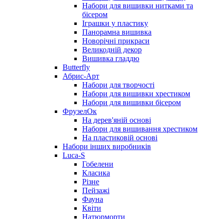
Набори для вишивки нитками та
бісером
Іграшки у пластику
Панорамна вишивка
Новорічні прикраси
Великодній декор
Вишивка гладдю
Butterfly
Абрис-Арт
Набори для творчості
Набори для вишивки хрестиком
Набори для вишивки бісером
ФрузелОк
На дерев'яній основі
Набори для вишивання хрестиком
На пластиковій основі
Набори інших виробників
Luca-S
Гобелени
Класика
Різне
Пейзажі
Фауна
Квіти
Натюрморти