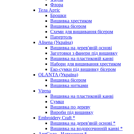
Флора
Тела Артіс
Брошки
Вишивка хрестиком
Вишивка бісером
Схеми для вишивання бісером
Папертоль
Alisena (Україна)
Вишивка на дерев'яній основі
Заготовки з фанери під вишивку
Вишивка на пластиковій канві
Набори для вишивання хрестиком
Еко-сумки під вишивку бісером
OLANTA (Україна)
Вишивка бісером
Вишивка нитками
Virena
Вишивка на пластиковій канві
Сумки
Вишивка по дереву
Вироби під вишивку
Embroidery Craft *
Вишивка на дерев'яній основі *
Вишивка на водорозчинній канві *
АртСоло - Натхнення *