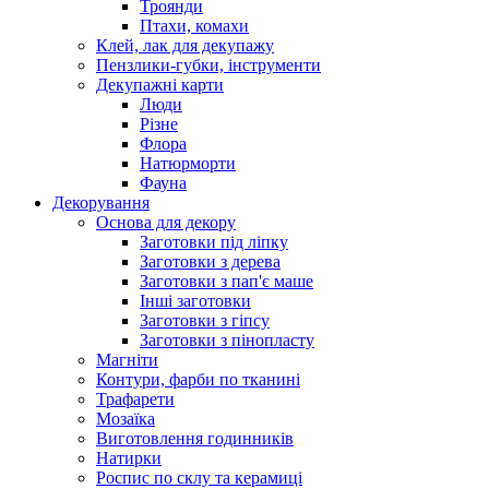
Троянди
Птахи, комахи
Клей, лак для декупажу
Пензлики-губки, інструменти
Декупажні карти
Люди
Різне
Флора
Натюрморти
Фауна
Декорування
Основа для декору
Заготовки під ліпку
Заготовки з дерева
Заготовки з пап'є маше
Інші заготовки
Заготовки з гіпсу
Заготовки з пінопласту
Магніти
Контури, фарби по тканині
Трафарети
Мозаїка
Виготовлення годинників
Натирки
Роспис по склу та керамиці