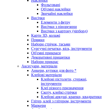
Наклейки
Фольговані
Об'ємні наклейки
Звичайні наклейки
Висічки
Елементи з фетру
Висічки з пінорезини
Висічки з картону (чіпборд)
Карти 3D, колажі
Пряжки
Набори стрічок, тасьми
Сургучні печатки, віск, інструменти
Об'ємні прикраси
Декоративні прищепки
Набори прикрас
Аксесуари, матеріали
Анкери, кутики для фото *
Клейові матеріали
Клейові пістолети, стержні,
інструменти
Клеї різного призначення
Скотч, клейкі стрічки
Клейові аркуші, крапки, квадратики
Глітер, клей з глітером, інструменти
Маркери