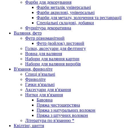
Фарби для декорування
Фарби металік універсальні
Фарби акрилові, універсальні
Фарби для металу, золочення та реставрації
Спеціальні складові, добавки
Фурнітура декоративна
Валяння, фетр
Фетр різноманітний
Фетр (войлок) листовий
Голки, аксесуари для фелтингу
Вовна для валяння
Набори для валяння картин
Набори для валяння виробів
В'язання, фриволіте
Спиці в'язальні
Фриволіте
Гачки в'язальні
Аксесуари для в'язання
Нитки для в'язання
Бавовна
Пряжа чистошерстяна
Пряжа з натуральних волокон
Пряжа з штучних волокон
Література по в'язанню *
Квілтінг, шиття