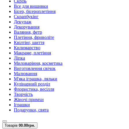
Скрізь
Все для вишивки
Бісер, бісероплетіння
Скрапбукінг
Декупаж
Декорування
Валяння, фетр
Плетіння, фриволіте
Квілтінг, шиття
Килимарство
Макраме, плетіння
Ліпка
Миловаріння, косметика
Виготовлення свічок
Малювання
М'яка іграшка, ляльки
Кулінарний розділ
Флористика, весілля
Творчість
Жіночі примхи
Іграшки
Подарунки, свята
Товарів
0
0.00грн.