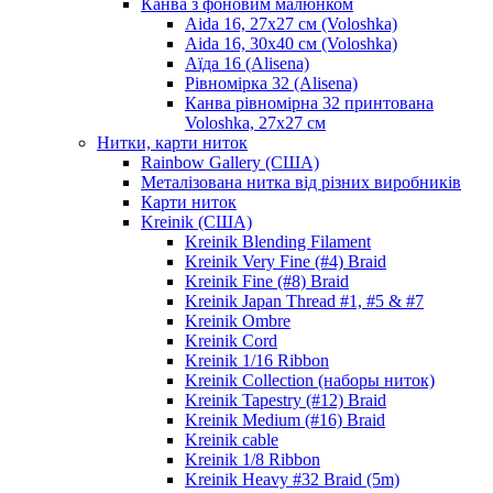
Канва з фоновим малюнком
Aida 16, 27х27 см (Voloshka)
Aida 16, 30х40 см (Voloshka)
Аїда 16 (Alisena)
Рівномірка 32 (Alisena)
Канва рівномірна 32 принтована
Voloshka, 27х27 см
Нитки, карти ниток
Rainbow Gallery (США)
Металізована нитка від різних виробників
Карти ниток
Kreinik (США)
Kreinik Blending Filament
Kreinik Very Fine (#4) Braid
Kreinik Fine (#8) Braid
Kreinik Japan Thread #1, #5 & #7
Kreinik Ombre
Kreinik Cord
Kreinik 1/16 Ribbon
Kreinik Collection (наборы ниток)
Kreinik Tapestry (#12) Braid
Kreinik Medium (#16) Braid
Kreinik cable
Kreinik 1/8 Ribbon
Kreinik Heavy #32 Braid (5m)