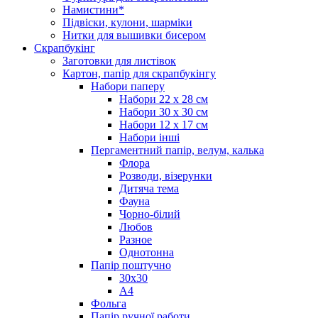
Намистини*
Підвіски, кулони, шарміки
Нитки для вышивки бисером
Скрапбукінг
Заготовки для листівок
Картон, папір для скрапбукінгу
Набори паперу
Набори 22 х 28 см
Набори 30 х 30 см
Набори 12 х 17 см
Набори інші
Пергаментний папір, велум, калька
Флора
Розводи, візерунки
Дитяча тема
Фауна
Чорно-білий
Любов
Разное
Однотонна
Папір поштучно
30х30
А4
Фольга
Папір ручної работи