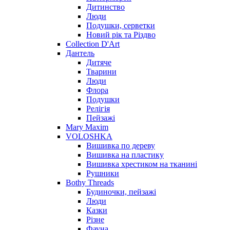
Дитинство
Люди
Подушки, серветки
Новий рік та Різдво
Collection D'Art
Дантель
Дитяче
Тварини
Люди
Флора
Подушки
Релігія
Пейзажі
Mary Maxim
VOLOSHKA
Вишивка по дереву
Вишивка на пластику
Вишивка хрестиком на тканині
Рушники
Bothy Threads
Будиночки, пейзажі
Люди
Казки
Різне
Фауна