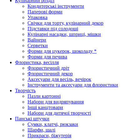
Кулінарний розділ
Кондитерські інструменти
Паперові форми
Упаковка
Свічки для торту, кулінарний декор
Підставки під солодощі
Кулінарні насадки, шприці, мішки
Вайнери
Серветки
Форми для цукерок, шоколаду *
Форми для печива
Флористика, весілля
Флористичний дріт
Флористичний декор
Аксесуари для весіль, вечірок
Інструменти та аксесуари для флористики
Творчість
Пазли картонні
Набори для видряпування
Інші канцтовари
Набори для дитячої творчості
Панські штучки
Сумки, клатчі, рюкзаки
Шарфи, шалі
Прикраси, біжутерія