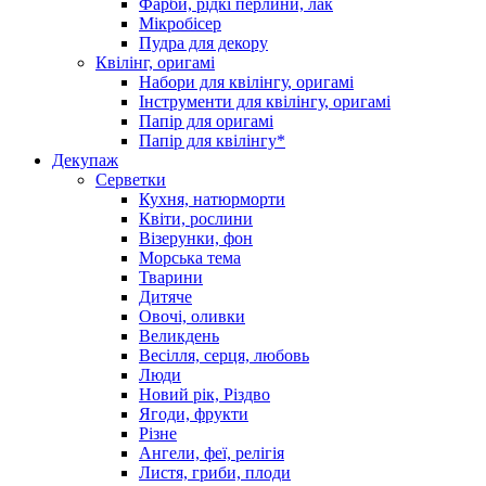
Фарби, рідкі перлини, лак
Мікробісер
Пудра для декору
Квілінг, оригамі
Набори для квілінгу, оригамі
Інструменти для квілінгу, оригамі
Папір для оригамі
Папір для квілінгу*
Декупаж
Серветки
Кухня, натюрморти
Квіти, рослини
Візерунки, фон
Морська тема
Тварини
Дитяче
Овочі, оливки
Великдень
Весілля, серця, любовь
Люди
Новий рік, Різдво
Ягоди, фрукти
Різне
Ангели, феї, релігія
Листя, гриби, плоди