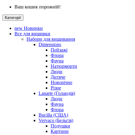
Ваш кошик порожній!
Категорії
new
Новинки
Все для вишивки
Набори для вишивання
Dimensions
Пейзажі
Флора
Фауна
Натюрморти
Люди
Дитяче
Новорічне
Різне
Lanarte (Голандія)
Люди
Фауна
Флора
Bucilla (США)
Vervaco (Бельгія)
Подушки
Картини