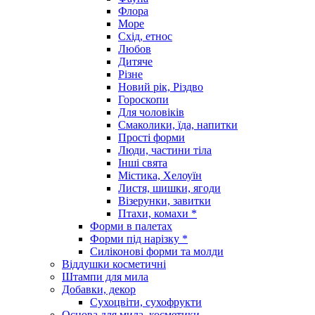
Флора
Море
Схід, етнос
Любов
Дитяче
Різне
Новий рік, Різдво
Гороскопи
Для чоловіків
Смаколики, їда, напитки
Прості форми
Люди, частини тіла
Інші свята
Містика, Хелоуїн
Листя, шишки, ягоди
Візерунки, завитки
Птахи, комахи *
Форми в палетах
Форми під нарізку *
Силіконові форми та молди
Віддушки косметичні
Штампи для мила
Добавки, декор
Сухоцвіти, сухофрукти
Основа для мила, косметики