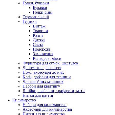
Голки, булавки
Булавки
Голки різні
Термоаплікації
Гудзики
Вінтаж
Тварини
Квіти
Дитячі
Свята
Подорожі
Захоплення
Кольорові мікси
Фурнітура для сумок, шкатулок
Допоміжне для шиття
Ножі, аксесуари до них
Клей, добавки для тканини
Для швейних машинок
Набори для квілтінгу
Лінійки, шаблони, трафарети, мати
Нитки для шиття
Килимарство
Набори для килимарства
Аксесуари для килимарства
Нитки для килимарства