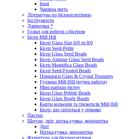
Інші
Чарівна мить
Література по бісероплетінню
Інструменти
Дзвіночки *
Голки для роботи з бісером
Бісер Mill Hill
Бісер Glass Size 6/0 та 8/0
Бісер Seed-Petite
Бісер Glass Seed Beads
Бісер Antique Glass Seed Beads
Бісер Magnifica Glass Beads
Бісер Seed-Frosted Beads
Прикраси Glass & Crystal Treasures
Гудзики Mill Hill (ручна работа)
Міні-набори бісеру
Бісер Glass Pebble Beads
Бісер Glass Bugle Beads
Карти кольорів та трежерсів Mill Hill
Бісер, що світиться у темряві
Паєтки
Шнури, дріт, нитка-гумка, мононитка
Дріт
Нитка-гумка, мононитка
Фурнітура для бісероплетіння