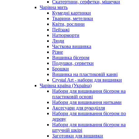
Скатертини, серфетки, мішечки
Чарiвна мить
Кумедні картинки
Тварини, метелики
Квіти, рослини
Пейзажі
Натюрморти
Люди
Часткова вишивка
Різне
Вишивка бісером
Подушки, серветки
Брошки
Вишивка на пластиковій канві
Crystal Art - набори для вишивки
Чарівна країна (Україна)
Набори для вишивання бісером на
пластиковій основі
Набори для вишивання нитками
Аксесуари для рукоділля
Набори для вишивання бісером по
дереву
Набори для вишивання бісером на
штучній шкірі
Заготовки для вишивки