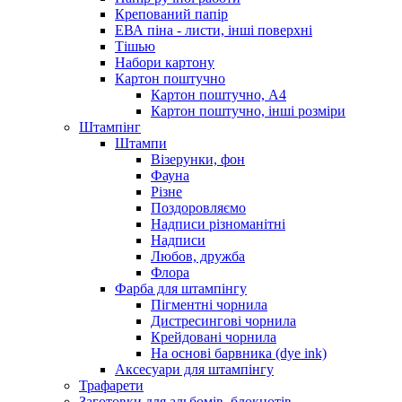
Крепований папір
ЕВА піна - листи, інші поверхні
Тішью
Набори картону
Картон поштучно
Картон поштучно, А4
Картон поштучно, інші розміри
Штампінг
Штампи
Візерунки, фон
Фауна
Різне
Поздоровляємо
Надписи різноманітні
Надписи
Любов, дружба
Флора
Фарба для штампінгу
Пігментні чорнила
Дистресингові чорнила
Крейдовані чорнила
На основі барвника (dye ink)
Аксесуари для штампінгу
Трафарети
Заготовки для альбомів, блокнотів