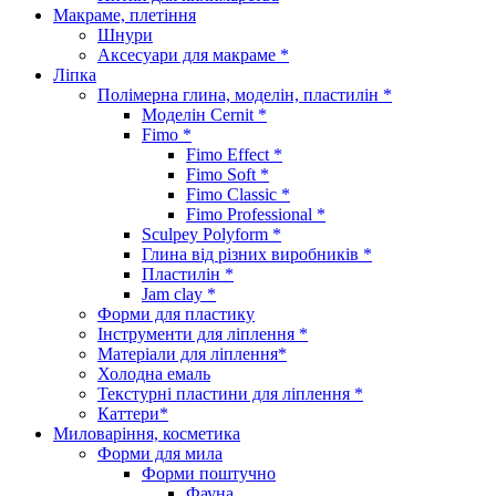
Макраме, плетіння
Шнури
Аксесуари для макраме *
Ліпка
Полімерна глина, моделін, пластилін *
Моделін Cernit *
Fimo *
Fimo Effect *
Fimo Soft *
Fimo Classic *
Fimo Professional *
Sculpey Polyform *
Глина від різних виробників *
Пластилін *
Jam clay *
Форми для пластику
Інструменти для ліплення *
Матеріали для ліплення*
Холодна емаль
Текстурні пластини для ліплення *
Каттери*
Миловаріння, косметика
Форми для мила
Форми поштучно
Фауна