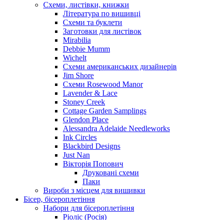
Схеми, листівки, книжки
Література по вишивці
Схеми та буклети
Заготовки для листівок
Mirabilia
Debbie Mumm
Wichelt
Схеми американських дизайнерів
Jim Shore
Cхеми Rosewood Manor
Lavender & Lace
Stoney Creek
Cottage Garden Samplings
Glendon Place
Alessandra Adelaide Needleworks
Ink Circles
Blackbird Designs
Just Nan
Вікторія Попович
Друковані схеми
Паки
Вироби з місцем для вишивки
Бісер, бісероплетіння
Набори для бісероплетіння
Ріоліс (Росія)