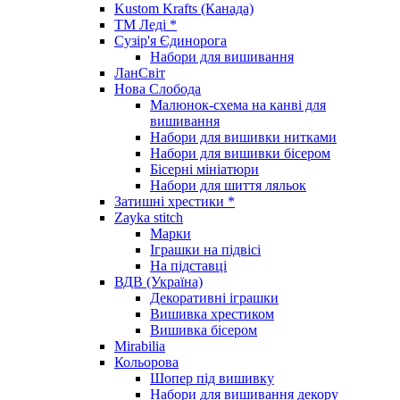
Kustom Krafts (Канада)
ТМ Леді *
Сузір'я Єдинорога
Набори для вишивання
ЛанСвіт
Нова Слобода
Малюнок-схема на канві для
вишивання
Набори для вишивки нитками
Набори для вишивки бісером
Бісерні мініатюри
Набори для шиття ляльок
Затишні хрестики *
Zayka stitch
Марки
Іграшки на підвісі
На підставці
ВДВ (Україна)
Декоративні іграшки
Вишивка хрестиком
Вишивка бісером
Mirabilia
Кольорова
Шопер під вишивку
Набори для вишивання декору