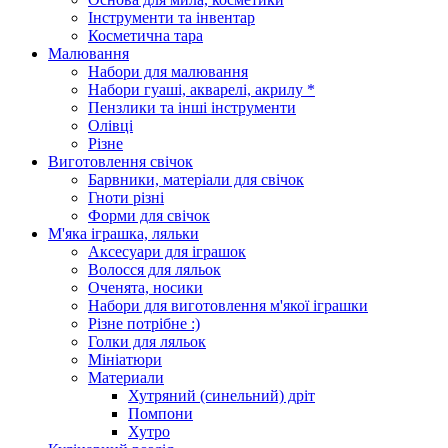
Інструменти та інвентар
Косметична тара
Малювання
Набори для малювання
Набори гуаші, акварелі, акрилу *
Пензлики та інші інструменти
Олівці
Різне
Виготовлення свічок
Барвники, матеріали для свічок
Гноти різні
Форми для свічок
М'яка іграшка, ляльки
Аксесуари для іграшок
Волосся для ляльок
Оченята, носики
Набори для виготовлення м'якої іграшки
Різне потрібне :)
Голки для ляльок
Мініатюри
Материали
Хутряний (синельний) дріт
Помпони
Хутро