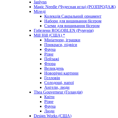
Janlynn
Magic Needle (Чудесная игла) (РОЗПРОДАЖ)
Міледі
Колекція Сакральний орнамент
Набори для вишивання бісером
Схеми для вишивання бісером
Гобелени ROGOBLEN (Румунія)
Mill Hill (США) *
Мініатюри, іграшки
Прикраси, підвіси
Фауна
Різне
Пейзажі
Флора
Великдень
Новорічні картини
Гелловін
Солодощі, напої
Ангели, люди
Thea Gouverneur (Голандія)
Квіти
Різне
Фауна
Люди
Design Works (США)