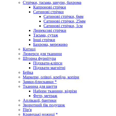
Стрічки, тасьма, шнури, бахрома
Капронові стрічки
Сатинові стрічки
Сатинові стрічки, 6мм
Сатинові стрічки, 25мм
Сатинові стрічки, 1см
Люрексові стрічки
Тасьма, сутаж
Інші стрічки
Бахрома, мереживо
Китиці
Люверси для тканини
Шторна фурнітура
Підхвати-кліпси
Підхвати магнітні
Бейка
Маркери, олівці, крейда, копіри
Замки-блискавки *
Тканина для шиття
Набори тканини, відрізи
Фетр, метраж
Аплікації, бантики
Зворотний бік подушок
Пір'я
Кравецькі ножиці *