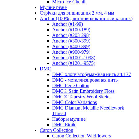
Micro Ice Chenill
Муліне різне
Стрічки для вишивання 2 мм, 4 мм
Anchor (100% длинноволокнистый хлопок)
Anchor (#1-99)
Anchor (#100-189)
Anchor (#203-298)
Anchor (#300-399)
Anchor (#400-899)
Anchor (#900-979)
Anchor (#1001-1098)
Anchor (#1201-9575)
DMC
DMC хлопчатобумажная нить art.177
DMC - металлизированая нить
DMC Perle Cotton
DMC® Satin Embroidery Floss
DMC® Tapestry Wool Skein
DMC Color Variations
DMC Diamant Metallic Needlework
Thread
Наборы мулине
DMC Etoile
Caron Collection
Caron Collection Wildflowers