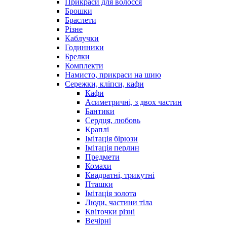
Прикраси для волосся
Брошки
Браслети
Різне
Каблучки
Годинники
Брелки
Комплекти
Намисто, прикраси на шию
Сережки, кліпси, кафи
Кафи
Асиметричні, з двох частин
Бантики
Сердця, любовь
Краплі
Імітація бірюзи
Імітація перлин
Предмети
Комахи
Квадратні, трикутні
Пташки
Імітація золота
Люди, частини тіла
Квіточки різні
Вечірні