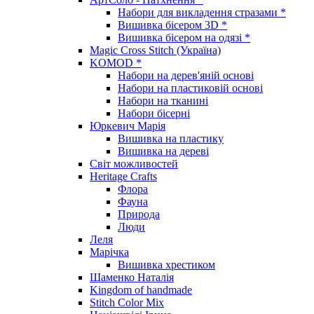
Набори для викладення стразами *
Вишивка бісером 3D *
Вишивка бісером на одязі *
Magic Cross Stitch (Україна)
KOMOD *
Набори на дерев'яній основі
Набори на пластиковій основі
Набори на тканині
Набори бісерні
Юркевич Марія
Вишивка на пластику
Вишивка на дереві
Світ можливостей
Heritage Crafts
Флора
Фауна
Природа
Люди
Леля
Марічка
Вишивка хрестиком
Шаменко Наталія
Kingdom of handmade
Stitch Color Mix