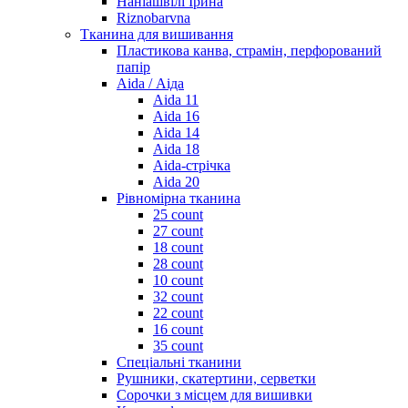
Наніашвілі Ірина
Riznobarvna
Тканина для вишивання
Пластикова канва, страмін, перфорований
папір
Aida / Аіда
Aida 11
Aida 16
Aida 14
Aida 18
Aida-стрічка
Aida 20
Рівномірна тканина
25 count
27 count
18 count
28 count
10 count
32 count
22 count
16 count
35 count
Спеціальні тканини
Рушники, скатертини, серветки
Сорочки з місцем для вишивки