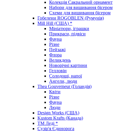
Колекція Сакральний орнамент
Набори для вишивання бісером
Схеми для вишивання бісером
Гобелени ROGOBLEN (Румунія)
Mill Hill (США) *
Мініатюри, іграшки
Прикраси, підвіси
Фауна
Різне
Пейзажі
Флора
Великдень
Новорічні картини
Гелловін
Солодощі, напої
Ангели, люди
Thea Gouverneur (Голандія)
Квіти
Різне
Фауна
Люди
Design Works (США)
Kustom Krafts (Канада)
ТМ Леді *
Сузір'я Єдинорога