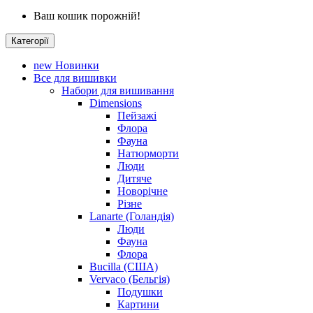
Ваш кошик порожній!
Категорії
new
Новинки
Все для вишивки
Набори для вишивання
Dimensions
Пейзажі
Флора
Фауна
Натюрморти
Люди
Дитяче
Новорічне
Різне
Lanarte (Голандія)
Люди
Фауна
Флора
Bucilla (США)
Vervaco (Бельгія)
Подушки
Картини