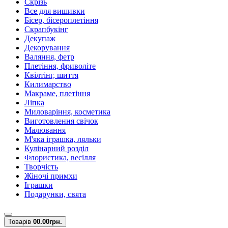
Скрізь
Все для вишивки
Бісер, бісероплетіння
Скрапбукінг
Декупаж
Декорування
Валяння, фетр
Плетіння, фриволіте
Квілтінг, шиття
Килимарство
Макраме, плетіння
Ліпка
Миловаріння, косметика
Виготовлення свічок
Малювання
М'яка іграшка, ляльки
Кулінарний розділ
Флористика, весілля
Творчість
Жіночі примхи
Іграшки
Подарунки, свята
Товарів
0
0.00грн.