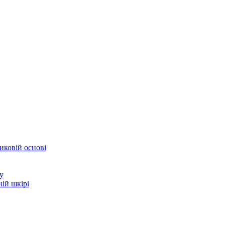
иковій основі
у
ій шкірі