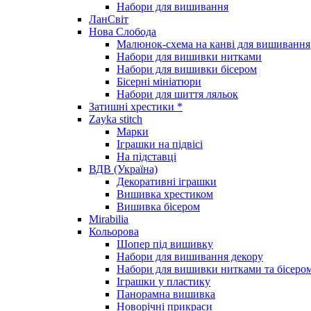
Набори для вишивання
ЛанСвіт
Нова Слобода
Малюнок-схема на канві для вишивання
Набори для вишивки нитками
Набори для вишивки бісером
Бісерні мініатюри
Набори для шиття ляльок
Затишні хрестики *
Zayka stitch
Марки
Іграшки на підвісі
На підставці
ВДВ (Україна)
Декоративні іграшки
Вишивка хрестиком
Вишивка бісером
Mirabilia
Кольорова
Шопер під вишивку
Набори для вишивання декору
Набори для вишивки нитками та бісеро
Іграшки у пластику
Панорамна вишивка
Новорічні прикраси