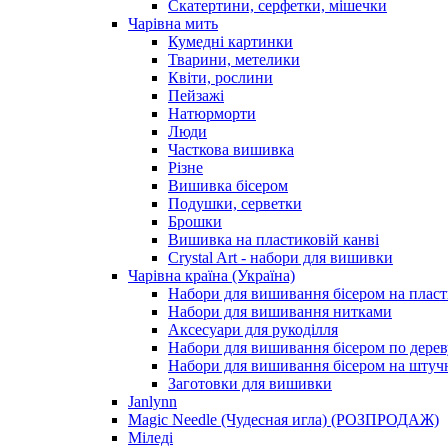
Скатертини, серфетки, мішечки
Чарiвна мить
Кумедні картинки
Тварини, метелики
Квіти, рослини
Пейзажі
Натюрморти
Люди
Часткова вишивка
Різне
Вишивка бісером
Подушки, серветки
Брошки
Вишивка на пластиковій канві
Crystal Art - набори для вишивки
Чарівна країна (Україна)
Набори для вишивання бісером на пласт
Набори для вишивання нитками
Аксесуари для рукоділля
Набори для вишивання бісером по дерев
Набори для вишивання бісером на штучн
Заготовки для вишивки
Janlynn
Magic Needle (Чудесная игла) (РОЗПРОДАЖ)
Міледі