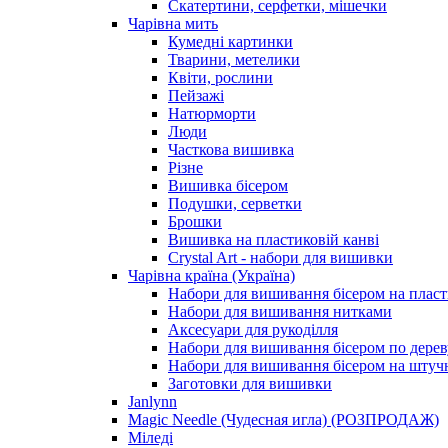
Скатертини, серфетки, мішечки
Чарiвна мить
Кумедні картинки
Тварини, метелики
Квіти, рослини
Пейзажі
Натюрморти
Люди
Часткова вишивка
Різне
Вишивка бісером
Подушки, серветки
Брошки
Вишивка на пластиковій канві
Crystal Art - набори для вишивки
Чарівна країна (Україна)
Набори для вишивання бісером на пласт
Набори для вишивання нитками
Аксесуари для рукоділля
Набори для вишивання бісером по дерев
Набори для вишивання бісером на штучн
Заготовки для вишивки
Janlynn
Magic Needle (Чудесная игла) (РОЗПРОДАЖ)
Міледі