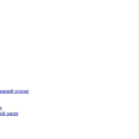
иковій основі
у
ій шкірі