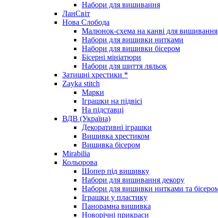
Набори для вишивання
ЛанСвіт
Нова Слобода
Малюнок-схема на канві для вишивання
Набори для вишивки нитками
Набори для вишивки бісером
Бісерні мініатюри
Набори для шиття ляльок
Затишні хрестики *
Zayka stitch
Марки
Іграшки на підвісі
На підставці
ВДВ (Україна)
Декоративні іграшки
Вишивка хрестиком
Вишивка бісером
Mirabilia
Кольорова
Шопер під вишивку
Набори для вишивання декору
Набори для вишивки нитками та бісеро
Іграшки у пластику
Панорамна вишивка
Новорічні прикраси