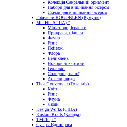
Колекція Сакральний орнамент
Набори для вишивання бісером
Схеми для вишивання бісером
Гобелени ROGOBLEN (Румунія)
Mill Hill (США) *
Мініатюри, іграшки
Прикраси, підвіси
Фауна
Різне
Пейзажі
Флора
Великдень
Новорічні картини
Гелловін
Солодощі, напої
Ангели, люди
Thea Gouverneur (Голандія)
Квіти
Різне
Фауна
Люди
Design Works (США)
Kustom Krafts (Канада)
ТМ Леді *
Сузір'я Єдинорога