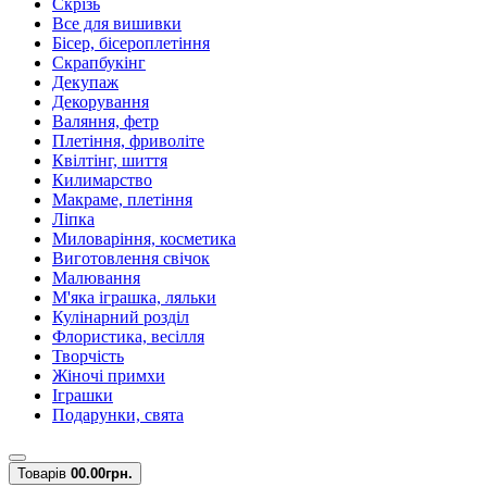
Скрізь
Все для вишивки
Бісер, бісероплетіння
Скрапбукінг
Декупаж
Декорування
Валяння, фетр
Плетіння, фриволіте
Квілтінг, шиття
Килимарство
Макраме, плетіння
Ліпка
Миловаріння, косметика
Виготовлення свічок
Малювання
М'яка іграшка, ляльки
Кулінарний розділ
Флористика, весілля
Творчість
Жіночі примхи
Іграшки
Подарунки, свята
Товарів
0
0.00грн.