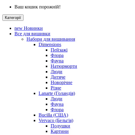
Ваш кошик порожній!
Категорії
new
Новинки
Все для вишивки
Набори для вишивання
Dimensions
Пейзажі
Флора
Фауна
Натюрморти
Люди
Дитяче
Новорічне
Різне
Lanarte (Голандія)
Люди
Фауна
Флора
Bucilla (США)
Vervaco (Бельгія)
Подушки
Картини