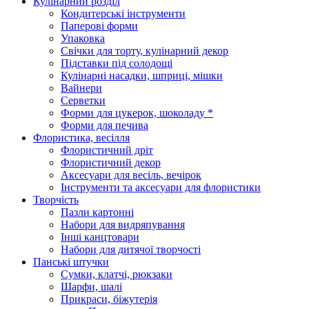
Кулінарний розділ
Кондитерські інструменти
Паперові форми
Упаковка
Свічки для торту, кулінарний декор
Підставки під солодощі
Кулінарні насадки, шприці, мішки
Вайнери
Серветки
Форми для цукерок, шоколаду *
Форми для печива
Флористика, весілля
Флористичний дріт
Флористичний декор
Аксесуари для весіль, вечірок
Інструменти та аксесуари для флористики
Творчість
Пазли картонні
Набори для видряпування
Інші канцтовари
Набори для дитячої творчості
Панські штучки
Сумки, клатчі, рюкзаки
Шарфи, шалі
Прикраси, біжутерія