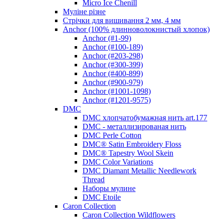
Micro Ice Chenill
Муліне різне
Стрічки для вишивання 2 мм, 4 мм
Anchor (100% длинноволокнистый хлопок)
Anchor (#1-99)
Anchor (#100-189)
Anchor (#203-298)
Anchor (#300-399)
Anchor (#400-899)
Anchor (#900-979)
Anchor (#1001-1098)
Anchor (#1201-9575)
DMC
DMC хлопчатобумажная нить art.177
DMC - металлизированая нить
DMC Perle Cotton
DMC® Satin Embroidery Floss
DMC® Tapestry Wool Skein
DMC Color Variations
DMC Diamant Metallic Needlework
Thread
Наборы мулине
DMC Etoile
Caron Collection
Caron Collection Wildflowers