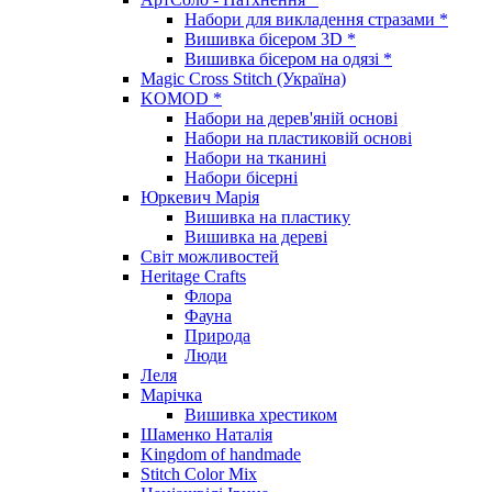
Набори для викладення стразами *
Вишивка бісером 3D *
Вишивка бісером на одязі *
Magic Cross Stitch (Україна)
KOMOD *
Набори на дерев'яній основі
Набори на пластиковій основі
Набори на тканині
Набори бісерні
Юркевич Марія
Вишивка на пластику
Вишивка на дереві
Світ можливостей
Heritage Crafts
Флора
Фауна
Природа
Люди
Леля
Марічка
Вишивка хрестиком
Шаменко Наталія
Kingdom of handmade
Stitch Color Mix