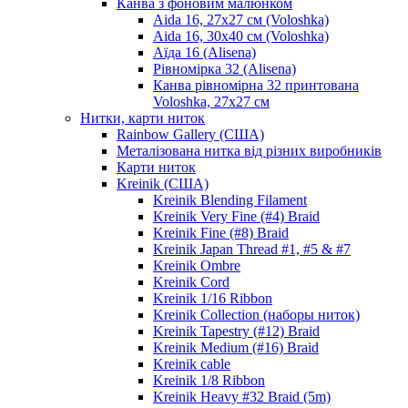
Канва з фоновим малюнком
Aida 16, 27х27 см (Voloshka)
Aida 16, 30х40 см (Voloshka)
Аїда 16 (Alisena)
Рівномірка 32 (Alisena)
Канва рівномірна 32 принтована
Voloshka, 27х27 см
Нитки, карти ниток
Rainbow Gallery (США)
Металізована нитка від різних виробників
Карти ниток
Kreinik (США)
Kreinik Blending Filament
Kreinik Very Fine (#4) Braid
Kreinik Fine (#8) Braid
Kreinik Japan Thread #1, #5 & #7
Kreinik Ombre
Kreinik Cord
Kreinik 1/16 Ribbon
Kreinik Collection (наборы ниток)
Kreinik Tapestry (#12) Braid
Kreinik Medium (#16) Braid
Kreinik cable
Kreinik 1/8 Ribbon
Kreinik Heavy #32 Braid (5m)