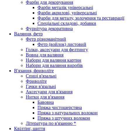
Фарби для декорування
Фарби металік універсальні
Фарби акрилові, універсальні
Фарби для металу, золочення та реставрації
Спеціальні складові, добавки
Фурнітура декоративна
Валяння, фетр
Фетр різноманітний
Фетр (войлок) листовий
Голки, аксесуари для фелтингу
Вовна для валяння
Набори для валяння картин
Набори для валяння виробів
В'язання, фриволіте
Спиці в'язальні
Фриволіте
Гачки в'язальні
Аксесуари для в'язання
Нитки для в'язання
Бавовна
Пряжа чистошерстяна
Пряжа з натуральних волокон
Пряжа з штучних волокон
Література по в'язанню *
Квілтінг, шиття