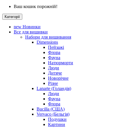
Ваш кошик порожній!
Категорії
new
Новинки
Все для вишивки
Набори для вишивання
Dimensions
Пейзажі
Флора
Фауна
Натюрморти
Люди
Дитяче
Новорічне
Різне
Lanarte (Голандія)
Люди
Фауна
Флора
Bucilla (США)
Vervaco (Бельгія)
Подушки
Картини