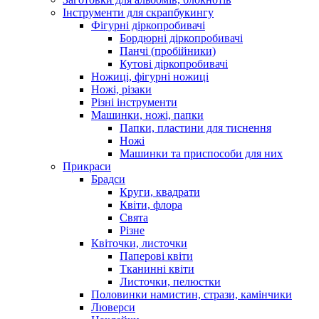
Інструменти для скрапбукингу
Фігурні діркопробивачі
Бордюрні діркопробивачі
Панчі (пробійники)
Кутові діркопробивачі
Ножиці, фігурні ножиці
Ножі, різаки
Різні інструменти
Машинки, ножі, папки
Папки, пластини для тиснення
Ножі
Машинки та приспособи для них
Прикраси
Брадси
Круги, квадрати
Квіти, флора
Свята
Різне
Квіточки, листочки
Паперові квіти
Тканинні квіти
Листочки, пелюстки
Половинки намистин, стрази, камінчики
Люверси