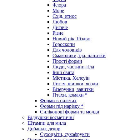
Флора
Море
Схід, етнос
Любов
Дитяче
Різне
Новий рік, Різдво
Гороскопи
Для чоловіків
Смаколики, їда, напитки
Прості форми
Люди, частини тіла
Інші свята
Містика, Хелоуїн
Листя, шишки, ягоди
Візерунки, завитки
Птахи, комахи *
Форми в палетах
Форми під нарізку *
Силіконові форми та молди
Віддушки косметичні
Штампи для мила
Добавки, декор
Сухоцвіти, сухофрукти
Основа для мила, косметики