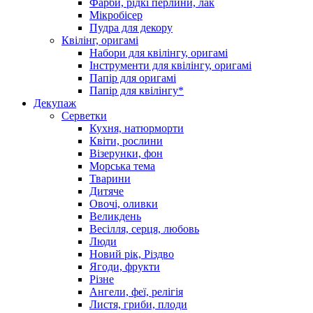
Фарби, рідкі перлини, лак
Мікробісер
Пудра для декору
Квілінг, оригамі
Набори для квілінгу, оригамі
Інструменти для квілінгу, оригамі
Папір для оригамі
Папір для квілінгу*
Декупаж
Серветки
Кухня, натюрморти
Квіти, рослини
Візерунки, фон
Морська тема
Тварини
Дитяче
Овочі, оливки
Великдень
Весілля, серця, любовь
Люди
Новий рік, Різдво
Ягоди, фрукти
Різне
Ангели, феї, релігія
Листя, гриби, плоди