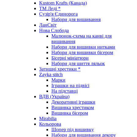
Kustom Krafts (Канада)
ТМ Леді *
Сузір'я Єдинорога
Набори для вишивання
ЛанСвіт
Нова Слобода
Малюнок-схема на канві для
вишивання
Набори для вишивки нитками
Набори для вишивки бісером
Бісерні мініатюри
Набори для шиття ляльок
Затишні хрестики *
Zayka stitch
Марки
Іграшки на підвісі
На підставці
ВДВ (Україна)
Декоративні іграшки
Вишивка хрестиком
Вишивка бісером
Mirabilia
Кольорова
Шопер під вишивку
Набори для вишивання декору