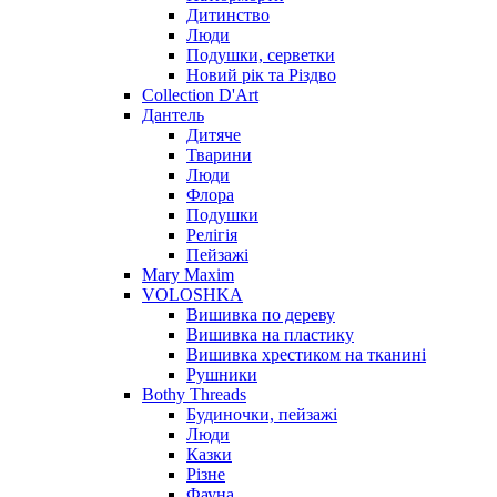
Дитинство
Люди
Подушки, серветки
Новий рік та Різдво
Collection D'Art
Дантель
Дитяче
Тварини
Люди
Флора
Подушки
Релігія
Пейзажі
Mary Maxim
VOLOSHKA
Вишивка по дереву
Вишивка на пластику
Вишивка хрестиком на тканині
Рушники
Bothy Threads
Будиночки, пейзажі
Люди
Казки
Різне
Фауна