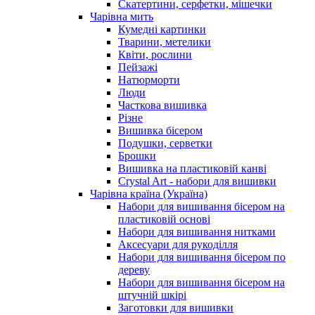
Скатертини, серфетки, мішечки
Чарiвна мить
Кумедні картинки
Тварини, метелики
Квіти, рослини
Пейзажі
Натюрморти
Люди
Часткова вишивка
Різне
Вишивка бісером
Подушки, серветки
Брошки
Вишивка на пластиковій канві
Crystal Art - набори для вишивки
Чарівна країна (Україна)
Набори для вишивання бісером на
пластиковій основі
Набори для вишивання нитками
Аксесуари для рукоділля
Набори для вишивання бісером по
дереву
Набори для вишивання бісером на
штучній шкірі
Заготовки для вишивки