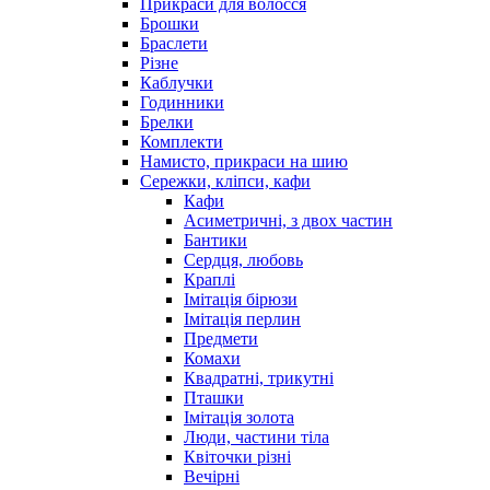
Прикраси для волосся
Брошки
Браслети
Різне
Каблучки
Годинники
Брелки
Комплекти
Намисто, прикраси на шию
Сережки, кліпси, кафи
Кафи
Асиметричні, з двох частин
Бантики
Сердця, любовь
Краплі
Імітація бірюзи
Імітація перлин
Предмети
Комахи
Квадратні, трикутні
Пташки
Імітація золота
Люди, частини тіла
Квіточки різні
Вечірні