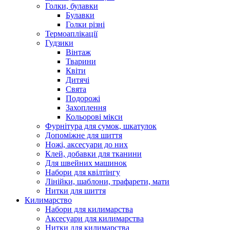
Голки, булавки
Булавки
Голки різні
Термоаплікації
Гудзики
Вінтаж
Тварини
Квіти
Дитячі
Свята
Подорожі
Захоплення
Кольорові мікси
Фурнітура для сумок, шкатулок
Допоміжне для шиття
Ножі, аксесуари до них
Клей, добавки для тканини
Для швейних машинок
Набори для квілтінгу
Лінійки, шаблони, трафарети, мати
Нитки для шиття
Килимарство
Набори для килимарства
Аксесуари для килимарства
Нитки для килимарства