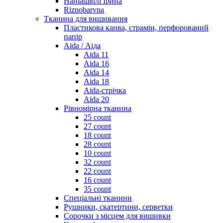
Наніашвілі Ірина
Riznobarvna
Тканина для вишивання
Пластикова канва, страмін, перфорований
папір
Aida / Аіда
Aida 11
Aida 16
Aida 14
Aida 18
Aida-стрічка
Aida 20
Рівномірна тканина
25 count
27 count
18 count
28 count
10 count
32 count
22 count
16 count
35 count
Спеціальні тканини
Рушники, скатертини, серветки
Сорочки з місцем для вишивки