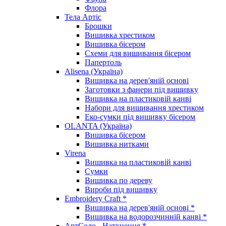
Флора
Тела Артіс
Брошки
Вишивка хрестиком
Вишивка бісером
Схеми для вишивання бісером
Папертоль
Alisena (Україна)
Вишивка на дерев'яній основі
Заготовки з фанери під вишивку
Вишивка на пластиковій канві
Набори для вишивання хрестиком
Еко-сумки під вишивку бісером
OLANTA (Україна)
Вишивка бісером
Вишивка нитками
Virena
Вишивка на пластиковій канві
Сумки
Вишивка по дереву
Вироби під вишивку
Embroidery Craft *
Вишивка на дерев'яній основі *
Вишивка на водорозчинній канві *
АртСоло - Натхнення *