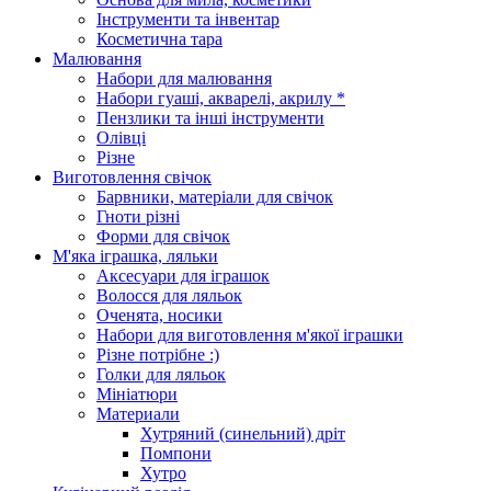
Інструменти та інвентар
Косметична тара
Малювання
Набори для малювання
Набори гуаші, акварелі, акрилу *
Пензлики та інші інструменти
Олівці
Різне
Виготовлення свічок
Барвники, матеріали для свічок
Гноти різні
Форми для свічок
М'яка іграшка, ляльки
Аксесуари для іграшок
Волосся для ляльок
Оченята, носики
Набори для виготовлення м'якої іграшки
Різне потрібне :)
Голки для ляльок
Мініатюри
Материали
Хутряний (синельний) дріт
Помпони
Хутро