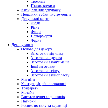
Троянди
Птахи, комахи
Клей, лак для декупажу
Пензлики-губки, інструменти
Декупажні карти
Люди
Різне
Флора
Натюрморти
Фауна
Декорування
Основа для декору
Заготовки під ліпку
Заготовки з дерева
Заготовки з пап'є маше
Інші заготовки
Заготовки з гіпсу
Заготовки з пінопласту
Магніти
Контури, фарби по тканині
Трафарети
Мозаїка
Виготовлення годинників
Натирки
Роспис по склу та керамиці