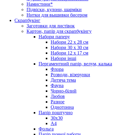
Намистини*
Підвіски, кулони, шарміки
Нитки для вышивки бисером
Скрапбукінг
Заготовки для листівок
Картон, папір для скрапбукінгу
Набори паперу
Набори 22 х 28 см
Набори 30 х 30 см
Набори 12 х 17 см
Набори інші
Пергаментний папір, велум, калька
Флора
Розводи, візерунки
Дитяча тема
Фауна
Чорно-білий
Любов
Разное
Однотонна
Папір поштучно
30х30
А4
Фольга
Папір ручної работи