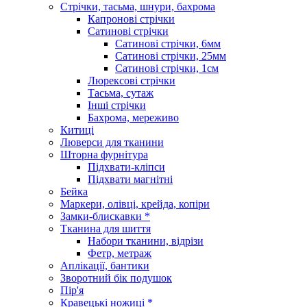
Стрічки, тасьма, шнури, бахрома
Капронові стрічки
Сатинові стрічки
Сатинові стрічки, 6мм
Сатинові стрічки, 25мм
Сатинові стрічки, 1см
Люрексові стрічки
Тасьма, сутаж
Інші стрічки
Бахрома, мереживо
Китиці
Люверси для тканини
Шторна фурнітура
Підхвати-кліпси
Підхвати магнітні
Бейка
Маркери, олівці, крейда, копіри
Замки-блискавки *
Тканина для шиття
Набори тканини, відрізи
Фетр, метраж
Аплікації, бантики
Зворотний бік подушок
Пір'я
Кравецькі ножиці *