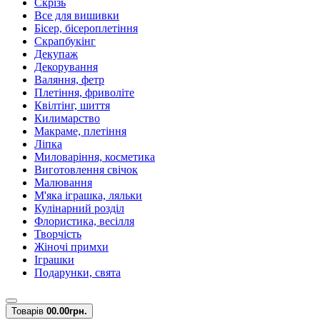
Скрізь
Все для вишивки
Бісер, бісероплетіння
Скрапбукінг
Декупаж
Декорування
Валяння, фетр
Плетіння, фриволіте
Квілтінг, шиття
Килимарство
Макраме, плетіння
Ліпка
Миловаріння, косметика
Виготовлення свічок
Малювання
М'яка іграшка, ляльки
Кулінарний розділ
Флористика, весілля
Творчість
Жіночі примхи
Іграшки
Подарунки, свята
Товарів
0
0.00грн.