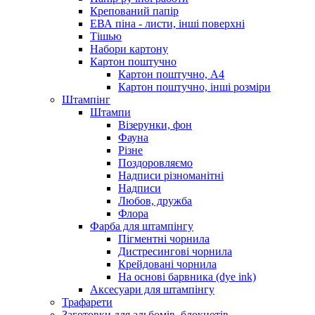
Крепований папір
ЕВА піна - листи, інші поверхні
Тішью
Набори картону
Картон поштучно
Картон поштучно, А4
Картон поштучно, інші розміри
Штампінг
Штампи
Візерунки, фон
Фауна
Різне
Поздоровляємо
Надписи різноманітні
Надписи
Любов, дружба
Флора
Фарба для штампінгу
Пігментні чорнила
Дистресингові чорнила
Крейдовані чорнила
На основі барвника (dye ink)
Аксесуари для штампінгу
Трафарети
Заготовки для альбомів, блокнотів