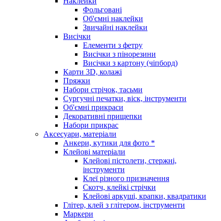
Наклейки
Фольговані
Об'ємні наклейки
Звичайні наклейки
Висічки
Елементи з фетру
Висічки з пінорезини
Висічки з картону (чіпборд)
Карти 3D, колажі
Пряжки
Набори стрічок, тасьми
Сургучні печатки, віск, інструменти
Об'ємні прикраси
Декоративні прищепки
Набори прикрас
Аксесуари, матеріали
Анкери, кутики для фото *
Клейові матеріали
Клейові пістолети, стержні,
інструменти
Клеї різного призначення
Скотч, клейкі стрічки
Клейові аркуші, крапки, квадратики
Глітер, клей з глітером, інструменти
Маркери