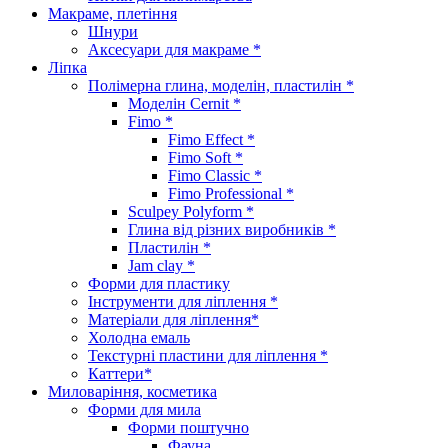
Макраме, плетіння
Шнури
Аксесуари для макраме *
Ліпка
Полімерна глина, моделін, пластилін *
Моделін Cernit *
Fimo *
Fimo Effect *
Fimo Soft *
Fimo Classic *
Fimo Professional *
Sculpey Polyform *
Глина від різних виробників *
Пластилін *
Jam clay *
Форми для пластику
Інструменти для ліплення *
Матеріали для ліплення*
Холодна емаль
Текстурні пластини для ліплення *
Каттери*
Миловаріння, косметика
Форми для мила
Форми поштучно
Фауна