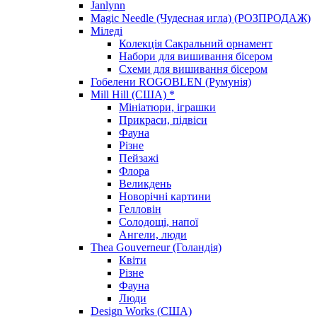
Janlynn
Magic Needle (Чудесная игла) (РОЗПРОДАЖ)
Міледі
Колекція Сакральний орнамент
Набори для вишивання бісером
Схеми для вишивання бісером
Гобелени ROGOBLEN (Румунія)
Mill Hill (США) *
Мініатюри, іграшки
Прикраси, підвіси
Фауна
Різне
Пейзажі
Флора
Великдень
Новорічні картини
Гелловін
Солодощі, напої
Ангели, люди
Thea Gouverneur (Голандія)
Квіти
Різне
Фауна
Люди
Design Works (США)