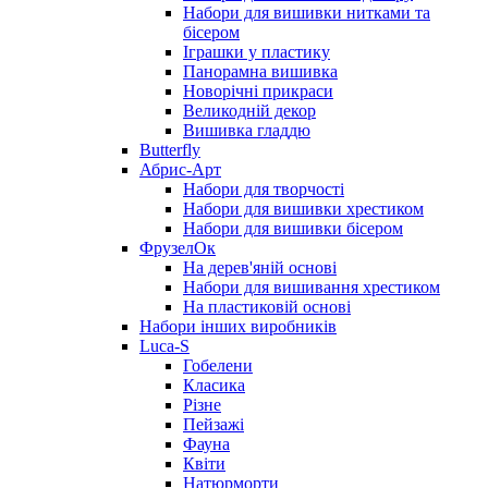
Набори для вишивки нитками та
бісером
Іграшки у пластику
Панорамна вишивка
Новорічні прикраси
Великодній декор
Вишивка гладдю
Butterfly
Абрис-Арт
Набори для творчості
Набори для вишивки хрестиком
Набори для вишивки бісером
ФрузелОк
На дерев'яній основі
Набори для вишивання хрестиком
На пластиковій основі
Набори інших виробників
Luca-S
Гобелени
Класика
Різне
Пейзажі
Фауна
Квіти
Натюрморти