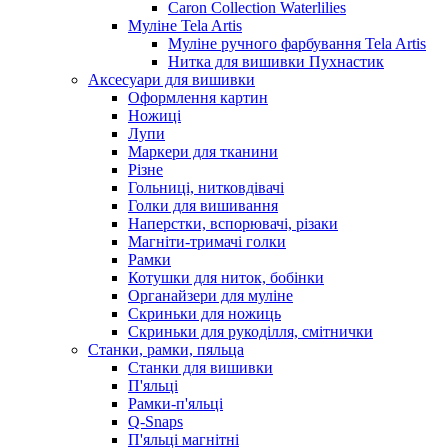
Caron Collection Waterlilies
Муліне Tela Artis
Муліне ручного фарбування Tela Artis
Нитка для вишивки Пухнастик
Аксесуари для вишивки
Оформлення картин
Ножиці
Лупи
Маркери для тканини
Різне
Гольниці, нитковдівачі
Голки для вишивання
Наперстки, вспорювачі, різаки
Магніти-тримачі голки
Рамки
Котушки для ниток, бобінки
Органайзери для муліне
Скриньки для ножиць
Скриньки для рукоділля, смітнички
Станки, рамки, пяльца
Станки для вишивки
П'яльці
Рамки-п'яльці
Q-Snaps
П'яльці магнітні