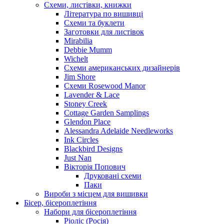
Схеми, листівки, книжки
Література по вишивці
Схеми та буклети
Заготовки для листівок
Mirabilia
Debbie Mumm
Wichelt
Схеми американських дизайнерів
Jim Shore
Cхеми Rosewood Manor
Lavender & Lace
Stoney Creek
Cottage Garden Samplings
Glendon Place
Alessandra Adelaide Needleworks
Ink Circles
Blackbird Designs
Just Nan
Вікторія Попович
Друковані схеми
Паки
Вироби з місцем для вишивки
Бісер, бісероплетіння
Набори для бісероплетіння
Ріоліс (Росія)