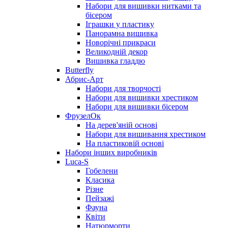
Набори для вишивки нитками та
бісером
Іграшки у пластику
Панорамна вишивка
Новорічні прикраси
Великодній декор
Вишивка гладдю
Butterfly
Абрис-Арт
Набори для творчості
Набори для вишивки хрестиком
Набори для вишивки бісером
ФрузелОк
На дерев'яній основі
Набори для вишивання хрестиком
На пластиковій основі
Набори інших виробників
Luca-S
Гобелени
Класика
Різне
Пейзажі
Фауна
Квіти
Натюрморти