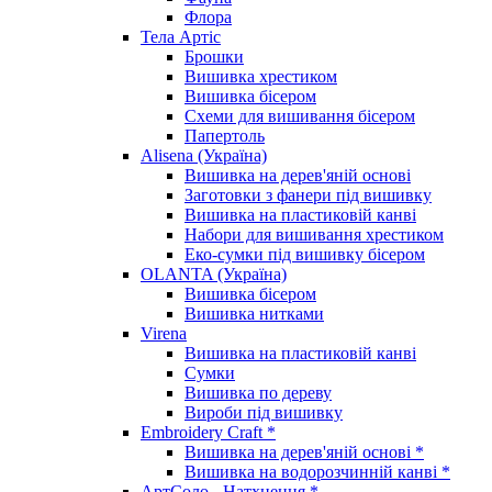
Флора
Тела Артіс
Брошки
Вишивка хрестиком
Вишивка бісером
Схеми для вишивання бісером
Папертоль
Alisena (Україна)
Вишивка на дерев'яній основі
Заготовки з фанери під вишивку
Вишивка на пластиковій канві
Набори для вишивання хрестиком
Еко-сумки під вишивку бісером
OLANTA (Україна)
Вишивка бісером
Вишивка нитками
Virena
Вишивка на пластиковій канві
Сумки
Вишивка по дереву
Вироби під вишивку
Embroidery Craft *
Вишивка на дерев'яній основі *
Вишивка на водорозчинній канві *
АртСоло - Натхнення *