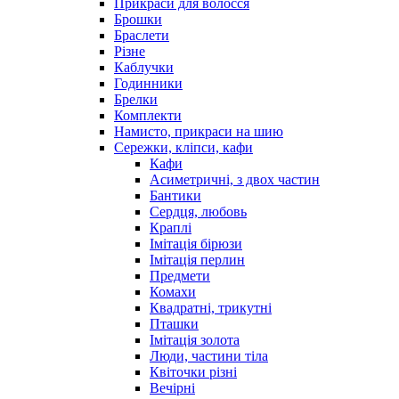
Прикраси для волосся
Брошки
Браслети
Різне
Каблучки
Годинники
Брелки
Комплекти
Намисто, прикраси на шию
Сережки, кліпси, кафи
Кафи
Асиметричні, з двох частин
Бантики
Сердця, любовь
Краплі
Імітація бірюзи
Імітація перлин
Предмети
Комахи
Квадратні, трикутні
Пташки
Імітація золота
Люди, частини тіла
Квіточки різні
Вечірні