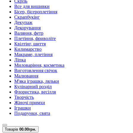
Скрізь
Все для вишивки
Бісер, бісероплетіння
Скрапбукінг
Декупаж
Декорування
Валяння, фетр
Плетіння, фриволіте
Квілтінг, шиття
Килимарство
Макраме, плетіння
Ліпка
Миловаріння, косметика
Виготовлення свічок
Малювання
М'яка іграшка, ляльки
Кулінарний розділ
Флористика, весілля
Творчість
Жіночі примхи
Іграшки
Подарунки, свята
Товарів
0
0.00грн.