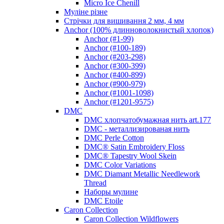
Micro Ice Chenill
Муліне різне
Стрічки для вишивання 2 мм, 4 мм
Anchor (100% длинноволокнистый хлопок)
Anchor (#1-99)
Anchor (#100-189)
Anchor (#203-298)
Anchor (#300-399)
Anchor (#400-899)
Anchor (#900-979)
Anchor (#1001-1098)
Anchor (#1201-9575)
DMC
DMC хлопчатобумажная нить art.177
DMC - металлизированая нить
DMC Perle Cotton
DMC® Satin Embroidery Floss
DMC® Tapestry Wool Skein
DMC Color Variations
DMC Diamant Metallic Needlework
Thread
Наборы мулине
DMC Etoile
Caron Collection
Caron Collection Wildflowers