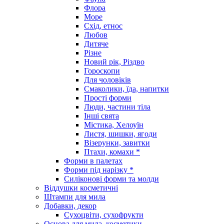
Флора
Море
Схід, етнос
Любов
Дитяче
Різне
Новий рік, Різдво
Гороскопи
Для чоловіків
Смаколики, їда, напитки
Прості форми
Люди, частини тіла
Інші свята
Містика, Хелоуїн
Листя, шишки, ягоди
Візерунки, завитки
Птахи, комахи *
Форми в палетах
Форми під нарізку *
Силіконові форми та молди
Віддушки косметичні
Штампи для мила
Добавки, декор
Сухоцвіти, сухофрукти
Основа для мила, косметики