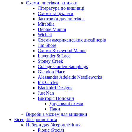
Схеми, листівки, книжки
Література по вишивці
Схеми та буклети
Заготовки для листівок
Mirabilia
Debbie Mumm
Wichelt
Схеми американських дизайнерів
Jim Shore
Cхеми Rosewood Manor
Lavender & Lace
Stoney Creek
Cottage Garden Samplings
Glendon Place
Alessandra Adelaide Needleworks
Ink Circles
Blackbird Designs
Just Nan
Вікторія Попович
Друковані схеми
Паки
Вироби з місцем для вишивки
Бісер, бісероплетіння
Набори для бісероплетіння
Ріоліс (Росія)