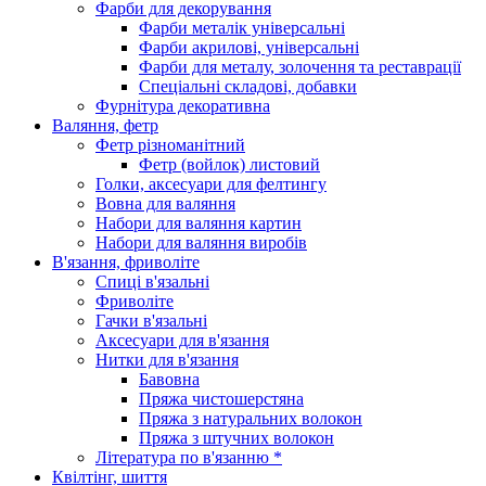
Фарби для декорування
Фарби металік універсальні
Фарби акрилові, універсальні
Фарби для металу, золочення та реставрації
Спеціальні складові, добавки
Фурнітура декоративна
Валяння, фетр
Фетр різноманітний
Фетр (войлок) листовий
Голки, аксесуари для фелтингу
Вовна для валяння
Набори для валяння картин
Набори для валяння виробів
В'язання, фриволіте
Спиці в'язальні
Фриволіте
Гачки в'язальні
Аксесуари для в'язання
Нитки для в'язання
Бавовна
Пряжа чистошерстяна
Пряжа з натуральних волокон
Пряжа з штучних волокон
Література по в'язанню *
Квілтінг, шиття