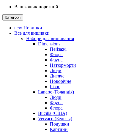
Ваш кошик порожній!
Категорії
new
Новинки
Все для вишивки
Набори для вишивання
Dimensions
Пейзажі
Флора
Фауна
Натюрморти
Люди
Дитяче
Новорічне
Різне
Lanarte (Голандія)
Люди
Фауна
Флора
Bucilla (США)
Vervaco (Бельгія)
Подушки
Картини