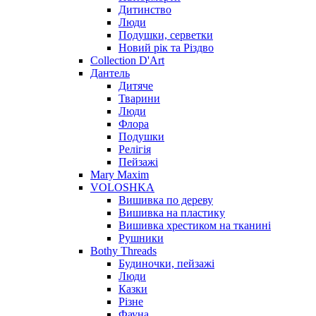
Дитинство
Люди
Подушки, серветки
Новий рік та Різдво
Collection D'Art
Дантель
Дитяче
Тварини
Люди
Флора
Подушки
Релігія
Пейзажі
Mary Maxim
VOLOSHKA
Вишивка по дереву
Вишивка на пластику
Вишивка хрестиком на тканині
Рушники
Bothy Threads
Будиночки, пейзажі
Люди
Казки
Різне
Фауна