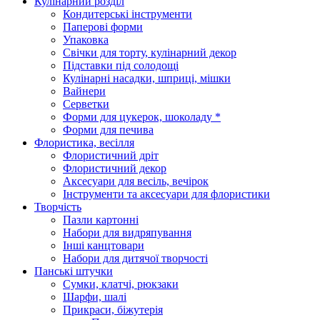
Кулінарний розділ
Кондитерські інструменти
Паперові форми
Упаковка
Свічки для торту, кулінарний декор
Підставки під солодощі
Кулінарні насадки, шприці, мішки
Вайнери
Серветки
Форми для цукерок, шоколаду *
Форми для печива
Флористика, весілля
Флористичний дріт
Флористичний декор
Аксесуари для весіль, вечірок
Інструменти та аксесуари для флористики
Творчість
Пазли картонні
Набори для видряпування
Інші канцтовари
Набори для дитячої творчості
Панські штучки
Сумки, клатчі, рюкзаки
Шарфи, шалі
Прикраси, біжутерія