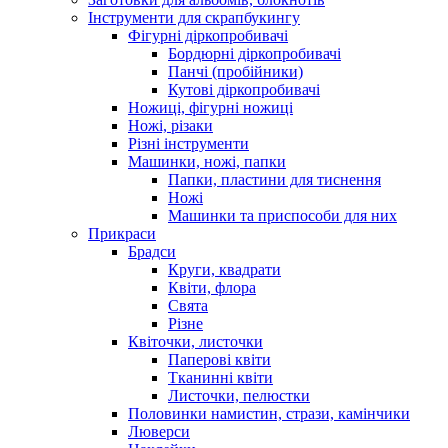
Інструменти для скрапбукингу
Фігурні діркопробивачі
Бордюрні діркопробивачі
Панчі (пробійники)
Кутові діркопробивачі
Ножиці, фігурні ножиці
Ножі, різаки
Різні інструменти
Машинки, ножі, папки
Папки, пластини для тиснення
Ножі
Машинки та приспособи для них
Прикраси
Брадси
Круги, квадрати
Квіти, флора
Свята
Різне
Квіточки, листочки
Паперові квіти
Тканинні квіти
Листочки, пелюстки
Половинки намистин, стрази, камінчики
Люверси