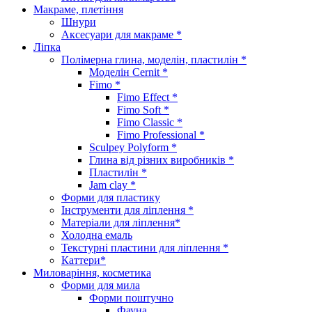
Макраме, плетіння
Шнури
Аксесуари для макраме *
Ліпка
Полімерна глина, моделін, пластилін *
Моделін Cernit *
Fimo *
Fimo Effect *
Fimo Soft *
Fimo Classic *
Fimo Professional *
Sculpey Polyform *
Глина від різних виробників *
Пластилін *
Jam clay *
Форми для пластику
Інструменти для ліплення *
Матеріали для ліплення*
Холодна емаль
Текстурні пластини для ліплення *
Каттери*
Миловаріння, косметика
Форми для мила
Форми поштучно
Фауна