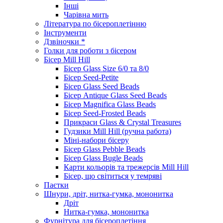
Інші
Чарівна мить
Література по бісероплетінню
Інструменти
Дзвіночки *
Голки для роботи з бісером
Бісер Mill Hill
Бісер Glass Size 6/0 та 8/0
Бісер Seed-Petite
Бісер Glass Seed Beads
Бісер Antique Glass Seed Beads
Бісер Magnifica Glass Beads
Бісер Seed-Frosted Beads
Прикраси Glass & Crystal Treasures
Гудзики Mill Hill (ручна работа)
Міні-набори бісеру
Бісер Glass Pebble Beads
Бісер Glass Bugle Beads
Карти кольорів та трежерсів Mill Hill
Бісер, що світиться у темряві
Паєтки
Шнури, дріт, нитка-гумка, мононитка
Дріт
Нитка-гумка, мононитка
Фурнітура для бісероплетіння