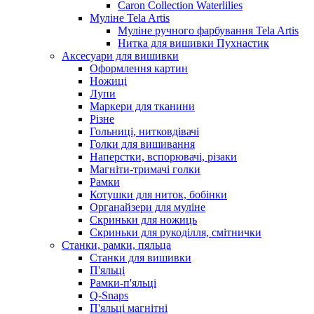
Caron Collection Waterlilies
Муліне Tela Artis
Муліне ручного фарбування Tela Artis
Нитка для вишивки Пухнастик
Аксесуари для вишивки
Оформлення картин
Ножиці
Лупи
Маркери для тканини
Різне
Гольниці, нитковдівачі
Голки для вишивання
Наперстки, вспорювачі, різаки
Магніти-тримачі голки
Рамки
Котушки для ниток, бобінки
Органайзери для муліне
Скриньки для ножиць
Скриньки для рукоділля, смітнички
Станки, рамки, пяльца
Станки для вишивки
П'яльці
Рамки-п'яльці
Q-Snaps
П'яльці магнітні