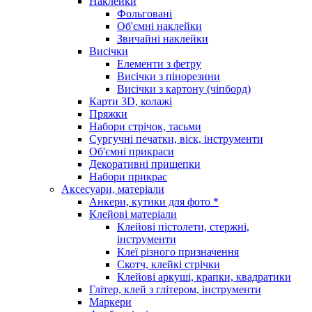
Наклейки
Фольговані
Об'ємні наклейки
Звичайні наклейки
Висічки
Елементи з фетру
Висічки з пінорезини
Висічки з картону (чіпборд)
Карти 3D, колажі
Пряжки
Набори стрічок, тасьми
Сургучні печатки, віск, інструменти
Об'ємні прикраси
Декоративні прищепки
Набори прикрас
Аксесуари, матеріали
Анкери, кутики для фото *
Клейові матеріали
Клейові пістолети, стержні,
інструменти
Клеї різного призначення
Скотч, клейкі стрічки
Клейові аркуші, крапки, квадратики
Глітер, клей з глітером, інструменти
Маркери