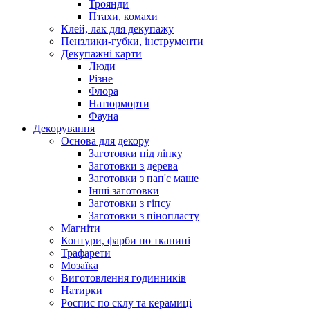
Троянди
Птахи, комахи
Клей, лак для декупажу
Пензлики-губки, інструменти
Декупажні карти
Люди
Різне
Флора
Натюрморти
Фауна
Декорування
Основа для декору
Заготовки під ліпку
Заготовки з дерева
Заготовки з пап'є маше
Інші заготовки
Заготовки з гіпсу
Заготовки з пінопласту
Магніти
Контури, фарби по тканині
Трафарети
Мозаїка
Виготовлення годинників
Натирки
Роспис по склу та керамиці