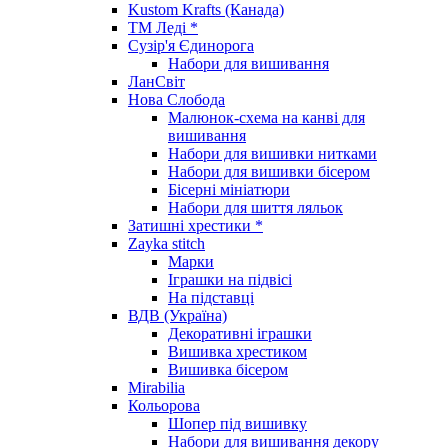
Kustom Krafts (Канада)
ТМ Леді *
Сузір'я Єдинорога
Набори для вишивання
ЛанСвіт
Нова Слобода
Малюнок-схема на канві для
вишивання
Набори для вишивки нитками
Набори для вишивки бісером
Бісерні мініатюри
Набори для шиття ляльок
Затишні хрестики *
Zayka stitch
Марки
Іграшки на підвісі
На підставці
ВДВ (Україна)
Декоративні іграшки
Вишивка хрестиком
Вишивка бісером
Mirabilia
Кольорова
Шопер під вишивку
Набори для вишивання декору