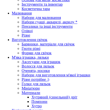
Інструменти та інвентар
Косметична тара
Малювання
Набори для малювання
Набори гуаші, акварелі, акрилу *
Пензлики та інші інструменти
Олівці
Різне
Виготовлення свічок
Барвники, матеріали для свічок
Гноти різні
Форми для свічок
М'яка іграшка, ляльки
Аксесуари для іграшок
Волосся для ляльок
Оченята, носики
Набори для виготовлення м'якої іграшки
Різне потрібне :)
Голки для ляльок
Мініатюри
Материали
Хутряний (синельний) дріт
Помпони
Хутро