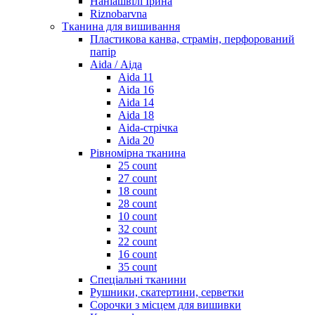
Наніашвілі Ірина
Riznobarvna
Тканина для вишивання
Пластикова канва, страмін, перфорований
папір
Aida / Аіда
Aida 11
Aida 16
Aida 14
Aida 18
Aida-стрічка
Aida 20
Рівномірна тканина
25 count
27 count
18 count
28 count
10 count
32 count
22 count
16 count
35 count
Спеціальні тканини
Рушники, скатертини, серветки
Сорочки з місцем для вишивки