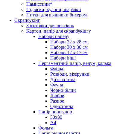
Намистини*
Підвіски, кулони, шарміки
Нитки для вышивки бисером
Скрапбукінг
Заготовки для листівок
Картон, папір для скрапбукінгу
Набори паперу
Набори 22 х 28 см
Набори 30 х 30 см
Набори 12 х 17 см
Набори інші
Пергаментний папір, велум, калька
Флора
Розводи, візерунки
Дитяча тема
Фауна
Чорно-білий
Любов
Разное
Однотонна
Папір поштучно
30х30
А4
Фольга
Папір ручної работи