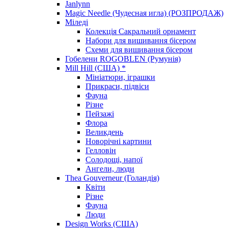
Janlynn
Magic Needle (Чудесная игла) (РОЗПРОДАЖ)
Міледі
Колекція Сакральний орнамент
Набори для вишивання бісером
Схеми для вишивання бісером
Гобелени ROGOBLEN (Румунія)
Mill Hill (США) *
Мініатюри, іграшки
Прикраси, підвіси
Фауна
Різне
Пейзажі
Флора
Великдень
Новорічні картини
Гелловін
Солодощі, напої
Ангели, люди
Thea Gouverneur (Голандія)
Квіти
Різне
Фауна
Люди
Design Works (США)