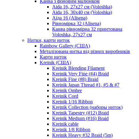
Канва з фоновим малюнком
Aida 16, 27х27 см (Voloshka)
Aida 16, 30х40 см (Voloshka)
Аїда 16 (Alisena)
Рівномірка 32 (Alisena)
Канва рівномірна 32 принтована
Voloshka, 27х27 см
Нитки, карти ниток
Rainbow Gallery (США)
Металізована нитка від різних виробників
Карти ниток
Kreinik (США)
Kreinik Blending Filament
Kreinik Very Fine (#4) Braid
Kreinik Fine (#8) Braid
Kreinik Japan Thread #1, #5 & #7
Kreinik Ombre
Kreinik Cord
Kreinik 1/16 Ribbon
Kreinik Collection (наборы ниток)
Kreinik Tapestry (#12) Braid
Kreinik Medium (#16) Braid
Kreinik cable
Kreinik 1/8 Ribbon
Kreinik Heavy #32 Braid (5m)