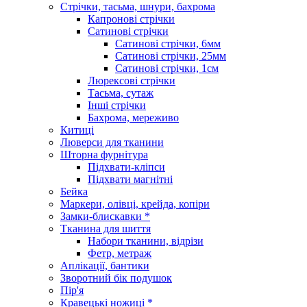
Стрічки, тасьма, шнури, бахрома
Капронові стрічки
Сатинові стрічки
Сатинові стрічки, 6мм
Сатинові стрічки, 25мм
Сатинові стрічки, 1см
Люрексові стрічки
Тасьма, сутаж
Інші стрічки
Бахрома, мереживо
Китиці
Люверси для тканини
Шторна фурнітура
Підхвати-кліпси
Підхвати магнітні
Бейка
Маркери, олівці, крейда, копіри
Замки-блискавки *
Тканина для шиття
Набори тканини, відрізи
Фетр, метраж
Аплікації, бантики
Зворотний бік подушок
Пір'я
Кравецькі ножиці *