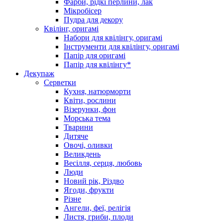
Фарби, рідкі перлини, лак
Мікробісер
Пудра для декору
Квілінг, оригамі
Набори для квілінгу, оригамі
Інструменти для квілінгу, оригамі
Папір для оригамі
Папір для квілінгу*
Декупаж
Серветки
Кухня, натюрморти
Квіти, рослини
Візерунки, фон
Морська тема
Тварини
Дитяче
Овочі, оливки
Великдень
Весілля, серця, любовь
Люди
Новий рік, Різдво
Ягоди, фрукти
Різне
Ангели, феї, релігія
Листя, гриби, плоди