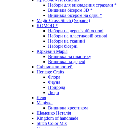
Набори для викладення стразами *
Вишивка бісером 3D *
Вишивка бісером на одязі *
Magic Cross Stitch (Україна)
KOMOD *
Набори на дерев'яній основі
Набори на пластиковій основі
Набори на тканині
Набори бісерні
Юркевич Марія
Вишивка на пластику
Вишивка на дереві
Світ можливостей
Heritage Crafts
Флора
Фауна
Природа
Люди
Леля
Марічка
Вишивка хрестиком
Шаменко Наталія
Kingdom of handmade
Stitch Color Mix