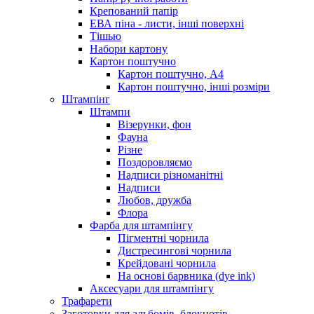
Крепований папір
ЕВА піна - листи, інші поверхні
Тішью
Набори картону
Картон поштучно
Картон поштучно, А4
Картон поштучно, інші розміри
Штампінг
Штампи
Візерунки, фон
Фауна
Різне
Поздоровляємо
Надписи різноманітні
Надписи
Любов, дружба
Флора
Фарба для штампінгу
Пігментні чорнила
Дистресингові чорнила
Крейдовані чорнила
На основі барвника (dye ink)
Аксесуари для штампінгу
Трафарети
Заготовки для альбомів, блокнотів