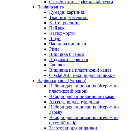
Скатертини, серфетки, мішечки
Чарiвна мить
Кумедні картинки
Тварини, метелики
Квіти, рослини
Пейзажі
Натюрморти
Люди
Часткова вишивка
Різне
Вишивка бісером
Подушки, серветки
Брошки
Вишивка на пластиковій канві
Crystal Art - набори для вишивки
Чарівна країна (Україна)
Набори для вишивання бісером на
пластиковій основі
Набори для вишивання нитками
Аксесуари для рукоділля
Набори для вишивання бісером по
дереву
Набори для вишивання бісером на
штучній шкірі
Заготовки для вишивки