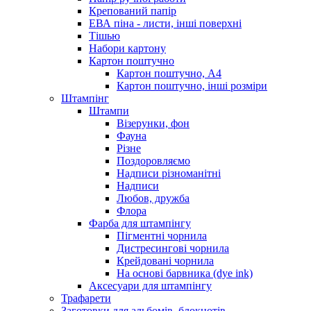
Крепований папір
ЕВА піна - листи, інші поверхні
Тішью
Набори картону
Картон поштучно
Картон поштучно, А4
Картон поштучно, інші розміри
Штампінг
Штампи
Візерунки, фон
Фауна
Різне
Поздоровляємо
Надписи різноманітні
Надписи
Любов, дружба
Флора
Фарба для штампінгу
Пігментні чорнила
Дистресингові чорнила
Крейдовані чорнила
На основі барвника (dye ink)
Аксесуари для штампінгу
Трафарети
Заготовки для альбомів, блокнотів