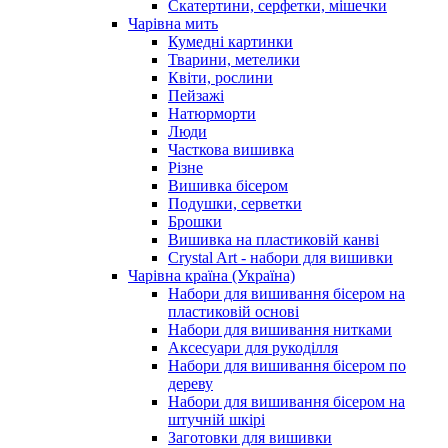
Скатертини, серфетки, мішечки
Чарiвна мить
Кумедні картинки
Тварини, метелики
Квіти, рослини
Пейзажі
Натюрморти
Люди
Часткова вишивка
Різне
Вишивка бісером
Подушки, серветки
Брошки
Вишивка на пластиковій канві
Crystal Art - набори для вишивки
Чарівна країна (Україна)
Набори для вишивання бісером на
пластиковій основі
Набори для вишивання нитками
Аксесуари для рукоділля
Набори для вишивання бісером по
дереву
Набори для вишивання бісером на
штучній шкірі
Заготовки для вишивки