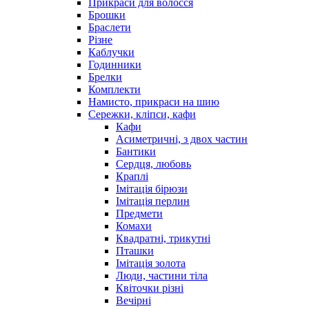
Прикраси для волосся
Брошки
Браслети
Різне
Каблучки
Годинники
Брелки
Комплекти
Намисто, прикраси на шию
Сережки, кліпси, кафи
Кафи
Асиметричні, з двох частин
Бантики
Сердця, любовь
Краплі
Імітація бірюзи
Імітація перлин
Предмети
Комахи
Квадратні, трикутні
Пташки
Імітація золота
Люди, частини тіла
Квіточки різні
Вечірні