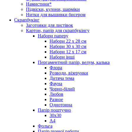
Намистини*
Підвіски, кулони, шарміки
Нитки для вышивки бисером
Скрапбукінг
Заготовки для листівок
Картон, папір для скрапбукінгу
Набори паперу
Набори 22 х 28 см
Набори 30 х 30 см
Набори 12 х 17 см
Набори інші
Пергаментний папір, велум, калька
Флора
Розводи, візерунки
Дитяча тема
Фауна
Чорно-білий
Любов
Разное
Однотонна
Папір поштучно
30х30
А4
Фольга
Папір ручної работи