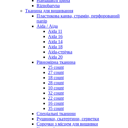
Наніашвілі Ірина
Riznobarvna
Тканина для вишивання
Пластикова канва, страмін, перфорований
папір
Aida / Аіда
Aida 11
Aida 16
Aida 14
Aida 18
Aida-стрічка
Aida 20
Рівномірна тканина
25 count
27 count
18 count
28 count
10 count
32 count
22 count
16 count
35 count
Спеціальні тканини
Рушники, скатертини, серветки
Сорочки з місцем для вишивки