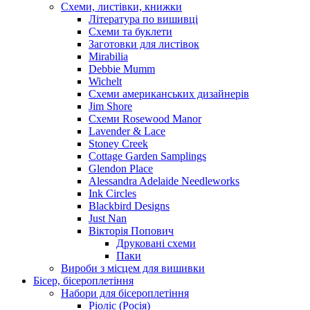
Схеми, листівки, книжки
Література по вишивці
Схеми та буклети
Заготовки для листівок
Mirabilia
Debbie Mumm
Wichelt
Схеми американських дизайнерів
Jim Shore
Cхеми Rosewood Manor
Lavender & Lace
Stoney Creek
Cottage Garden Samplings
Glendon Place
Alessandra Adelaide Needleworks
Ink Circles
Blackbird Designs
Just Nan
Вікторія Попович
Друковані схеми
Паки
Вироби з місцем для вишивки
Бісер, бісероплетіння
Набори для бісероплетіння
Ріоліс (Росія)