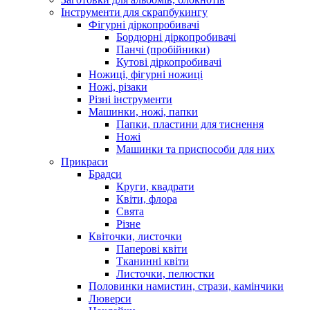
Інструменти для скрапбукингу
Фігурні діркопробивачі
Бордюрні діркопробивачі
Панчі (пробійники)
Кутові діркопробивачі
Ножиці, фігурні ножиці
Ножі, різаки
Різні інструменти
Машинки, ножі, папки
Папки, пластини для тиснення
Ножі
Машинки та приспособи для них
Прикраси
Брадси
Круги, квадрати
Квіти, флора
Свята
Різне
Квіточки, листочки
Паперові квіти
Тканинні квіти
Листочки, пелюстки
Половинки намистин, стрази, камінчики
Люверси