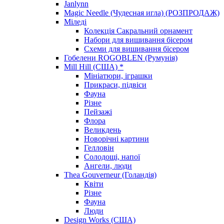
Janlynn
Magic Needle (Чудесная игла) (РОЗПРОДАЖ)
Міледі
Колекція Сакральний орнамент
Набори для вишивання бісером
Схеми для вишивання бісером
Гобелени ROGOBLEN (Румунія)
Mill Hill (США) *
Мініатюри, іграшки
Прикраси, підвіси
Фауна
Різне
Пейзажі
Флора
Великдень
Новорічні картини
Гелловін
Солодощі, напої
Ангели, люди
Thea Gouverneur (Голандія)
Квіти
Різне
Фауна
Люди
Design Works (США)