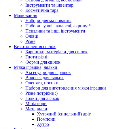
Інструменти та інвентар
Косметична тара
Малювання
Набори для малювання
Набори гуаші, акварелі, акрилу *
Пензлики та інші інструменти
Олівці
Різне
Виготовлення свічок
Барвники, матеріали для свічок
Гноти різні
Форми для свічок
М'яка іграшка, ляльки
Аксесуари для іграшок
Волосся для ляльок
Оченята, носики
Набори для виготовлення м'якої іграшки
Різне потрібне :)
Голки для ляльок
Мініатюри
Материали
Хутряний (синельний) дріт
Помпони
Хутро