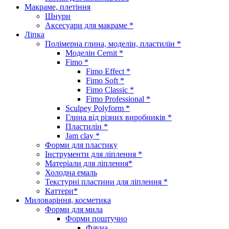
Макраме, плетіння
Шнури
Аксесуари для макраме *
Ліпка
Полімерна глина, моделін, пластилін *
Моделін Cernit *
Fimo *
Fimo Effect *
Fimo Soft *
Fimo Classic *
Fimo Professional *
Sculpey Polyform *
Глина від різних виробників *
Пластилін *
Jam clay *
Форми для пластику
Інструменти для ліплення *
Матеріали для ліплення*
Холодна емаль
Текстурні пластини для ліплення *
Каттери*
Миловаріння, косметика
Форми для мила
Форми поштучно
Фауна