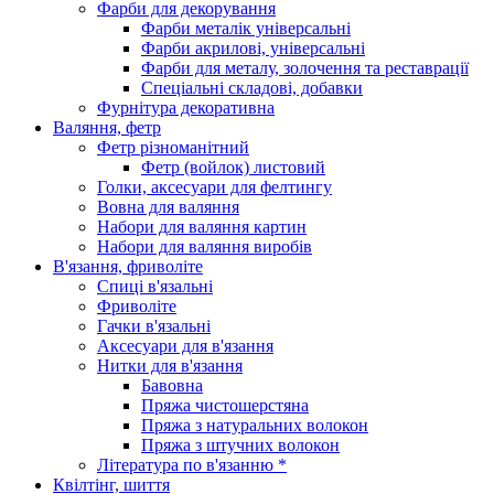
Фарби для декорування
Фарби металік універсальні
Фарби акрилові, універсальні
Фарби для металу, золочення та реставрації
Спеціальні складові, добавки
Фурнітура декоративна
Валяння, фетр
Фетр різноманітний
Фетр (войлок) листовий
Голки, аксесуари для фелтингу
Вовна для валяння
Набори для валяння картин
Набори для валяння виробів
В'язання, фриволіте
Спиці в'язальні
Фриволіте
Гачки в'язальні
Аксесуари для в'язання
Нитки для в'язання
Бавовна
Пряжа чистошерстяна
Пряжа з натуральних волокон
Пряжа з штучних волокон
Література по в'язанню *
Квілтінг, шиття