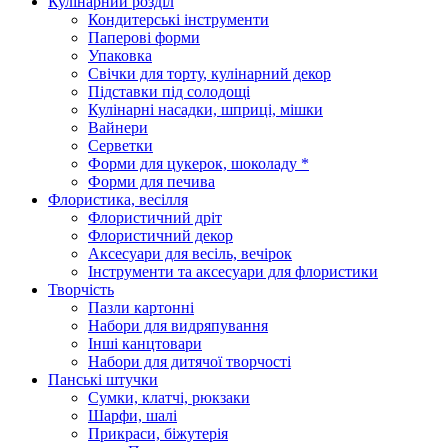
Кулінарний розділ
Кондитерські інструменти
Паперові форми
Упаковка
Свічки для торту, кулінарний декор
Підставки під солодощі
Кулінарні насадки, шприці, мішки
Вайнери
Серветки
Форми для цукерок, шоколаду *
Форми для печива
Флористика, весілля
Флористичний дріт
Флористичний декор
Аксесуари для весіль, вечірок
Інструменти та аксесуари для флористики
Творчість
Пазли картонні
Набори для видряпування
Інші канцтовари
Набори для дитячої творчості
Панські штучки
Сумки, клатчі, рюкзаки
Шарфи, шалі
Прикраси, біжутерія