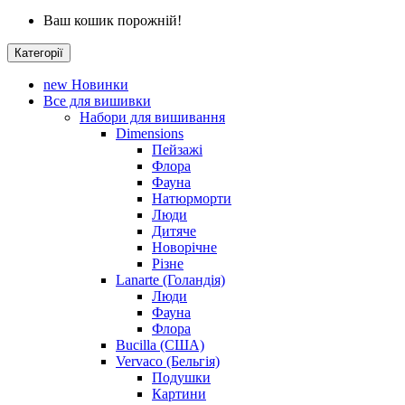
Ваш кошик порожній!
Категорії
new
Новинки
Все для вишивки
Набори для вишивання
Dimensions
Пейзажі
Флора
Фауна
Натюрморти
Люди
Дитяче
Новорічне
Різне
Lanarte (Голандія)
Люди
Фауна
Флора
Bucilla (США)
Vervaco (Бельгія)
Подушки
Картини