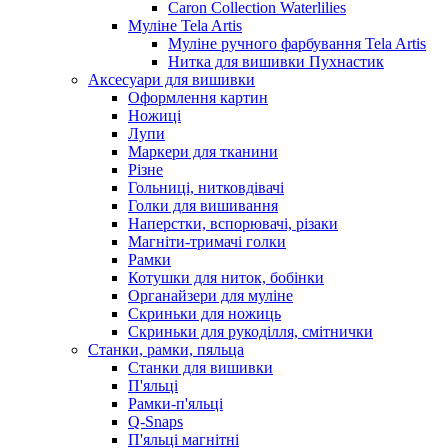
Caron Collection Waterlilies
Муліне Tela Artis
Муліне ручного фарбування Tela Artis
Нитка для вишивки Пухнастик
Аксесуари для вишивки
Оформлення картин
Ножиці
Лупи
Маркери для тканини
Різне
Гольниці, нитковдівачі
Голки для вишивання
Наперстки, вспорювачі, різаки
Магніти-тримачі голки
Рамки
Котушки для ниток, бобінки
Органайзери для муліне
Скриньки для ножиць
Скриньки для рукоділля, смітнички
Станки, рамки, пяльца
Станки для вишивки
П'яльці
Рамки-п'яльці
Q-Snaps
П'яльці магнітні