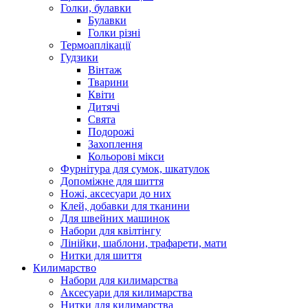
Голки, булавки
Булавки
Голки різні
Термоаплікації
Гудзики
Вінтаж
Тварини
Квіти
Дитячі
Свята
Подорожі
Захоплення
Кольорові мікси
Фурнітура для сумок, шкатулок
Допоміжне для шиття
Ножі, аксесуари до них
Клей, добавки для тканини
Для швейних машинок
Набори для квілтінгу
Лінійки, шаблони, трафарети, мати
Нитки для шиття
Килимарство
Набори для килимарства
Аксесуари для килимарства
Нитки для килимарства