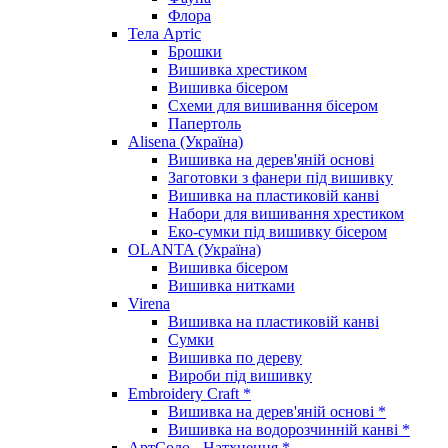
Флора
Тела Артіс
Брошки
Вишивка хрестиком
Вишивка бісером
Схеми для вишивання бісером
Папертоль
Alisena (Україна)
Вишивка на дерев'яній основі
Заготовки з фанери під вишивку
Вишивка на пластиковій канві
Набори для вишивання хрестиком
Еко-сумки під вишивку бісером
OLANTA (Україна)
Вишивка бісером
Вишивка нитками
Virena
Вишивка на пластиковій канві
Сумки
Вишивка по дереву
Вироби під вишивку
Embroidery Craft *
Вишивка на дерев'яній основі *
Вишивка на водорозчинній канві *
АртСоло - Натхнення *