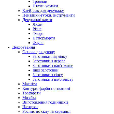
Троянди
Птахи, комахи
Клей, лак для декупажу
Пензлики-губки, інструменти
Декупажні карти
Люди
Різне
Флора
Натюрморти
Фауна
Декорування
Основа для декору
Заготовки під ліпку
Заготовки з дерева
Заготовки з пап'є маше
Інші заготовки
Заготовки з гіпсу
Заготовки з пінопласту
Магніти
Контури, фарби по тканині
Трафарети
Мозаїка
Виготовлення годинників
Натирки
Роспис по склу та керамиці