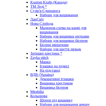
Kustom Krafts (Канада)
ТМ Леді *
Сузір'я Єдинорога
Набори для вишивання
ЛанСвіт
Нова Слобода
Малюнок-схема на канві для
вишивання
Набори для вишивки нитками
Набори для вишивки бісером
Бісерні мініатюри
Набори для шиття ляльок
Затишні хрестики *
Zayka stitch
Марки
Іграшки на підвісі
На підставці
ВДВ (Україна)
Декоративні іграшки
Вишивка хрестиком
Вишивка бісером
Mirabilia
Кольорова
Шопер під вишивку
Набори для вишивання декору