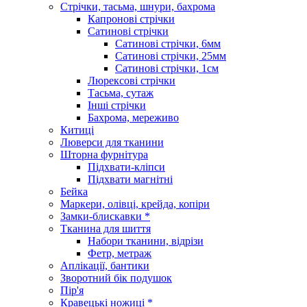
Стрічки, тасьма, шнури, бахрома
Капронові стрічки
Сатинові стрічки
Сатинові стрічки, 6мм
Сатинові стрічки, 25мм
Сатинові стрічки, 1см
Люрексові стрічки
Тасьма, сутаж
Інші стрічки
Бахрома, мереживо
Китиці
Люверси для тканини
Шторна фурнітура
Підхвати-кліпси
Підхвати магнітні
Бейка
Маркери, олівці, крейда, копіри
Замки-блискавки *
Тканина для шиття
Набори тканини, відрізи
Фетр, метраж
Аплікації, бантики
Зворотний бік подушок
Пір'я
Кравецькі ножиці *