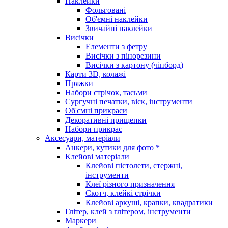
Наклейки
Фольговані
Об'ємні наклейки
Звичайні наклейки
Висічки
Елементи з фетру
Висічки з пінорезини
Висічки з картону (чіпборд)
Карти 3D, колажі
Пряжки
Набори стрічок, тасьми
Сургучні печатки, віск, інструменти
Об'ємні прикраси
Декоративні прищепки
Набори прикрас
Аксесуари, матеріали
Анкери, кутики для фото *
Клейові матеріали
Клейові пістолети, стержні,
інструменти
Клеї різного призначення
Скотч, клейкі стрічки
Клейові аркуші, крапки, квадратики
Глітер, клей з глітером, інструменти
Маркери