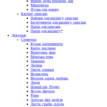
Фарби, рідкі перлини, лак
Мікробісер
Пудра для декору
Квілінг, оригамі
Набори для квілінгу, оригамі
Інструменти для квілінгу, оригамі
Папір для оригамі
Папір для квілінгу*
Декупаж
Серветки
Кухня, натюрморти
Квіти, рослини
Візерунки, фон
Морська тема
Тварини
Дитяче
Овочі, оливки
Великдень
Весілля, серця, любовь
Люди
Новий рік, Різдво
Ягоди, фрукти
Різне
Ангели, феї, релігія
Листя, гриби, плоди