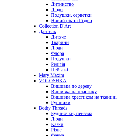
Дитинство
Люди
Подушки, серветки
Новий рік та Різдво
Collection D'Art
Дантель
Дитяче
Тварини
Люди
Флора
Подушки
Релігія
Пейзажі
Mary Maxim
VOLOSHKA
Вишивка по дереву
Вишивка на пластику
Вишивка хрестиком на тканині
Рушники
Bothy Threads
Будиночки, пейзажі
Люди
Казки
Різне
Фауна