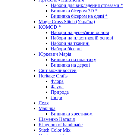
Набори для викладення стразами *
Вишивка бісером 3D *
Вишивка бісером на одязі *
Magic Cross Stitch (Україна)
KOMOD *
Набори на дерев'яній основі
Набори на пластиковій основі
Набори на тканині
Набори бісерні
Юркевич Марія
Вишивка на пластику
Вишивка на дереві
Світ можливостей
Heritage Crafts
Флора
Фауна
Природа
Люди
Леля
Марічка
Вишивка хрестиком
Шаменко Наталія
Kingdom of handmade
Stitch Color Mix