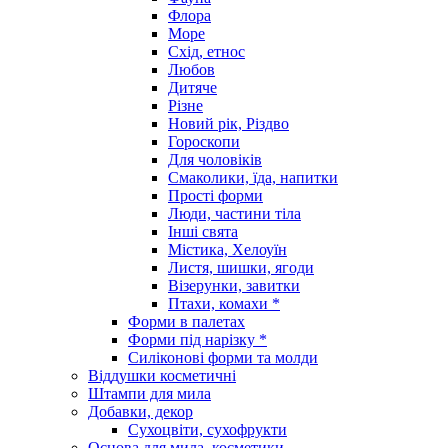
Флора
Море
Схід, етнос
Любов
Дитяче
Різне
Новий рік, Різдво
Гороскопи
Для чоловіків
Смаколики, їда, напитки
Прості форми
Люди, частини тіла
Інші свята
Містика, Хелоуїн
Листя, шишки, ягоди
Візерунки, завитки
Птахи, комахи *
Форми в палетах
Форми під нарізку *
Силіконові форми та молди
Віддушки косметичні
Штампи для мила
Добавки, декор
Сухоцвіти, сухофрукти
Основа для мила, косметики