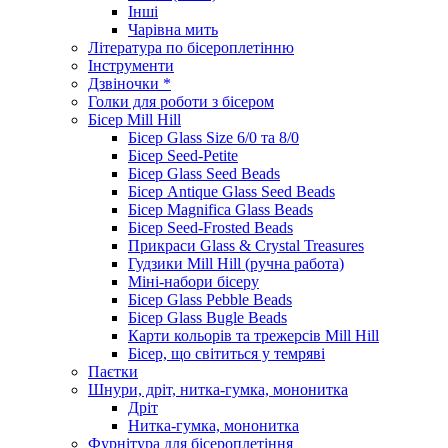
Інші
Чарівна мить
Література по бісероплетінню
Інструменти
Дзвіночки *
Голки для роботи з бісером
Бісер Mill Hill
Бісер Glass Size 6/0 та 8/0
Бісер Seed-Petite
Бісер Glass Seed Beads
Бісер Antique Glass Seed Beads
Бісер Magnifica Glass Beads
Бісер Seed-Frosted Beads
Прикраси Glass & Crystal Treasures
Гудзики Mill Hill (ручна работа)
Міні-набори бісеру
Бісер Glass Pebble Beads
Бісер Glass Bugle Beads
Карти кольорів та трежерсів Mill Hill
Бісер, що світиться у темряві
Паєтки
Шнури, дріт, нитка-гумка, мононитка
Дріт
Нитка-гумка, мононитка
Фурнітура для бісероплетіння