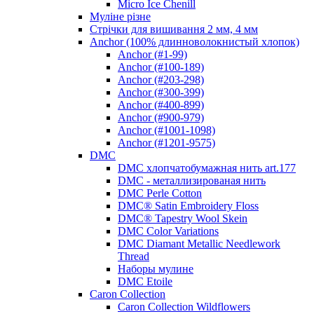
Micro Ice Chenill
Муліне різне
Стрічки для вишивання 2 мм, 4 мм
Anchor (100% длинноволокнистый хлопок)
Anchor (#1-99)
Anchor (#100-189)
Anchor (#203-298)
Anchor (#300-399)
Anchor (#400-899)
Anchor (#900-979)
Anchor (#1001-1098)
Anchor (#1201-9575)
DMC
DMC хлопчатобумажная нить art.177
DMC - металлизированая нить
DMC Perle Cotton
DMC® Satin Embroidery Floss
DMC® Tapestry Wool Skein
DMC Color Variations
DMC Diamant Metallic Needlework
Thread
Наборы мулине
DMC Etoile
Caron Collection
Caron Collection Wildflowers