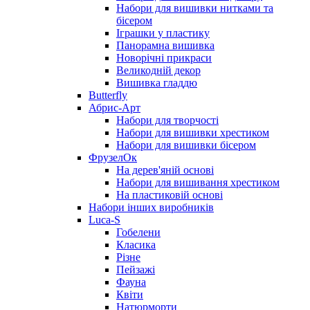
Набори для вишивки нитками та
бісером
Іграшки у пластику
Панорамна вишивка
Новорічні прикраси
Великодній декор
Вишивка гладдю
Butterfly
Абрис-Арт
Набори для творчості
Набори для вишивки хрестиком
Набори для вишивки бісером
ФрузелОк
На дерев'яній основі
Набори для вишивання хрестиком
На пластиковій основі
Набори інших виробників
Luca-S
Гобелени
Класика
Різне
Пейзажі
Фауна
Квіти
Натюрморти