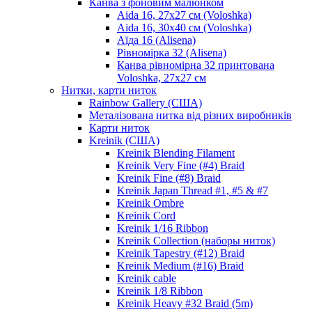
Канва з фоновим малюнком
Aida 16, 27х27 см (Voloshka)
Aida 16, 30х40 см (Voloshka)
Аїда 16 (Alisena)
Рівномірка 32 (Alisena)
Канва рівномірна 32 принтована
Voloshka, 27х27 см
Нитки, карти ниток
Rainbow Gallery (США)
Металізована нитка від різних виробників
Карти ниток
Kreinik (США)
Kreinik Blending Filament
Kreinik Very Fine (#4) Braid
Kreinik Fine (#8) Braid
Kreinik Japan Thread #1, #5 & #7
Kreinik Ombre
Kreinik Cord
Kreinik 1/16 Ribbon
Kreinik Collection (наборы ниток)
Kreinik Tapestry (#12) Braid
Kreinik Medium (#16) Braid
Kreinik cable
Kreinik 1/8 Ribbon
Kreinik Heavy #32 Braid (5m)