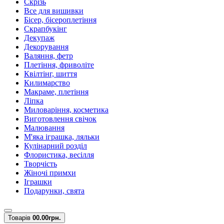
Скрізь
Все для вишивки
Бісер, бісероплетіння
Скрапбукінг
Декупаж
Декорування
Валяння, фетр
Плетіння, фриволіте
Квілтінг, шиття
Килимарство
Макраме, плетіння
Ліпка
Миловаріння, косметика
Виготовлення свічок
Малювання
М'яка іграшка, ляльки
Кулінарний розділ
Флористика, весілля
Творчість
Жіночі примхи
Іграшки
Подарунки, свята
Товарів
0
0.00грн.