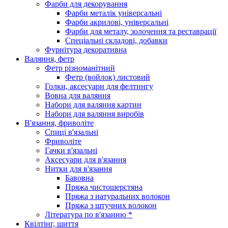
Фарби для декорування
Фарби металік універсальні
Фарби акрилові, універсальні
Фарби для металу, золочення та реставрації
Спеціальні складові, добавки
Фурнітура декоративна
Валяння, фетр
Фетр різноманітний
Фетр (войлок) листовий
Голки, аксесуари для фелтингу
Вовна для валяння
Набори для валяння картин
Набори для валяння виробів
В'язання, фриволіте
Спиці в'язальні
Фриволіте
Гачки в'язальні
Аксесуари для в'язання
Нитки для в'язання
Бавовна
Пряжа чистошерстяна
Пряжа з натуральних волокон
Пряжа з штучних волокон
Література по в'язанню *
Квілтінг, шиття