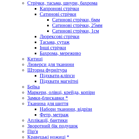
Стрічки, тасьма, шнури, бахрома
Капронові стрічки
Сатинові стрічки
Сатинові стрічки, 6мм
Сатинові стрічки, 25мм
Сатинові стрічки, 1см
Люрексові стрічки
Тасьма, сутаж
Інші стрічки
Бахрома, мереживо
Китиці
Люверси для тканини
Шторна фурнітура
Підхвати-кліпси
Підхвати магнітні
Бейка
Маркери, олівці, крейда, копіри
Замки-блискавки *
Тканина для шиття
Набори тканини, відрізи
Фетр, метраж
Аплікації, бантики
Зворотний бік подушок
Пір'я
Кравецькі ножиці *