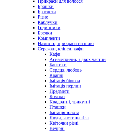
Прикраси для волосся
Брошки
Браслети
Різне
Каблучки
Годинники
Брелки
Комплекти
Намисто, прикраси на шию
Сережки, кліпси, кафи
Кафи
Асиметричні, з двох частин
Бантики
Сердця, любовь
Краплі
Імітація бірюзи
Імітація перлин
Предмети
Комахи
Квадратні, трикутні
Пташки
Імітація золота
Люди, частини тіла
Квіточки різні
Вечірні