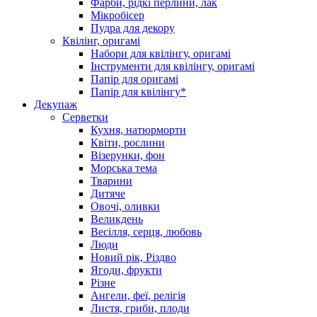
Фарби, рідкі перлини, лак
Мікробісер
Пудра для декору
Квілінг, оригамі
Набори для квілінгу, оригамі
Інструменти для квілінгу, оригамі
Папір для оригамі
Папір для квілінгу*
Декупаж
Серветки
Кухня, натюрморти
Квіти, рослини
Візерунки, фон
Морська тема
Тварини
Дитяче
Овочі, оливки
Великдень
Весілля, серця, любовь
Люди
Новий рік, Різдво
Ягоди, фрукти
Різне
Ангели, феї, релігія
Листя, гриби, плоди