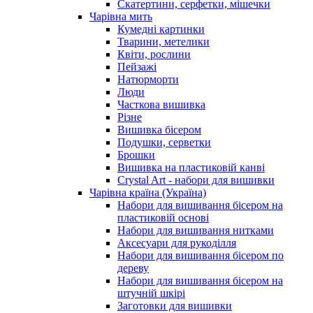
Скатертини, серфетки, мішечки
Чарiвна мить
Кумедні картинки
Тварини, метелики
Квіти, рослини
Пейзажі
Натюрморти
Люди
Часткова вишивка
Різне
Вишивка бісером
Подушки, серветки
Брошки
Вишивка на пластиковій канві
Crystal Art - набори для вишивки
Чарівна країна (Україна)
Набори для вишивання бісером на
пластиковій основі
Набори для вишивання нитками
Аксесуари для рукоділля
Набори для вишивання бісером по
дереву
Набори для вишивання бісером на
штучній шкірі
Заготовки для вишивки