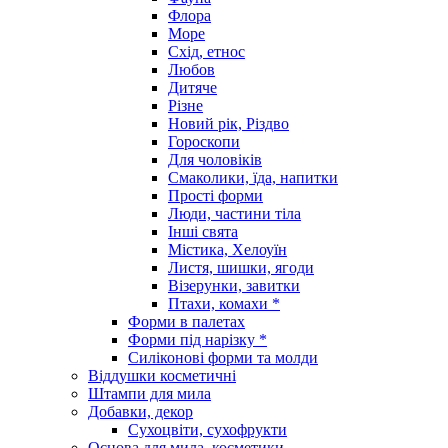
Флора
Море
Схід, етнос
Любов
Дитяче
Різне
Новий рік, Різдво
Гороскопи
Для чоловіків
Смаколики, їда, напитки
Прості форми
Люди, частини тіла
Інші свята
Містика, Хелоуїн
Листя, шишки, ягоди
Візерунки, завитки
Птахи, комахи *
Форми в палетах
Форми під нарізку *
Силіконові форми та молди
Віддушки косметичні
Штампи для мила
Добавки, декор
Сухоцвіти, сухофрукти
Основа для мила, косметики