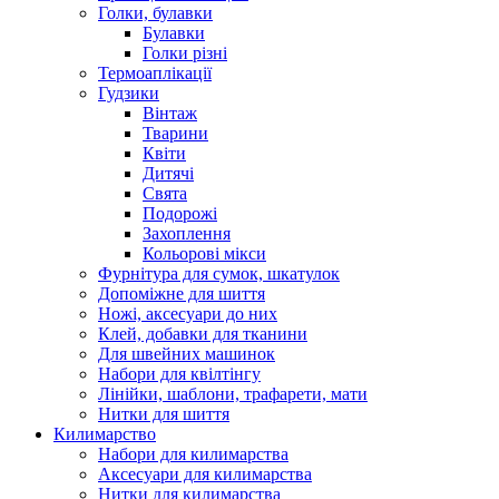
Голки, булавки
Булавки
Голки різні
Термоаплікації
Гудзики
Вінтаж
Тварини
Квіти
Дитячі
Свята
Подорожі
Захоплення
Кольорові мікси
Фурнітура для сумок, шкатулок
Допоміжне для шиття
Ножі, аксесуари до них
Клей, добавки для тканини
Для швейних машинок
Набори для квілтінгу
Лінійки, шаблони, трафарети, мати
Нитки для шиття
Килимарство
Набори для килимарства
Аксесуари для килимарства
Нитки для килимарства