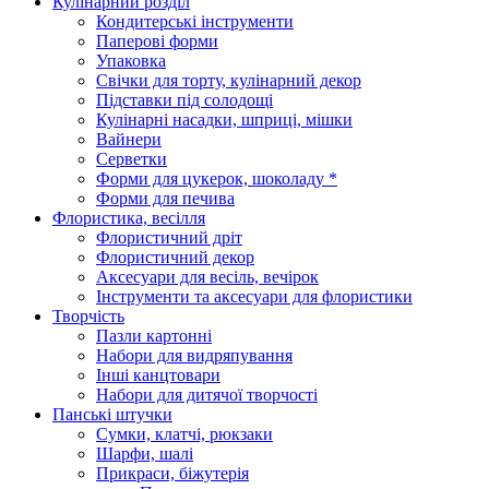
Кулінарний розділ
Кондитерські інструменти
Паперові форми
Упаковка
Свічки для торту, кулінарний декор
Підставки під солодощі
Кулінарні насадки, шприці, мішки
Вайнери
Серветки
Форми для цукерок, шоколаду *
Форми для печива
Флористика, весілля
Флористичний дріт
Флористичний декор
Аксесуари для весіль, вечірок
Інструменти та аксесуари для флористики
Творчість
Пазли картонні
Набори для видряпування
Інші канцтовари
Набори для дитячої творчості
Панські штучки
Сумки, клатчі, рюкзаки
Шарфи, шалі
Прикраси, біжутерія