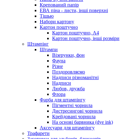
Крепований папір
ЕВА піна - листи, інші поверхні
Тішью
Набори картону
Картон поштучно
Картон поштучно, А4
Картон поштучно, інші розміри
Штампінг
Штампи
Візерунки, фон
Фауна
Різне
Поздоровляємо
Надписи різноманітні
Надписи
Любов, дружба
Флора
Фарба для штампінгу
Пігментні чорнила
Дистресингові чорнила
Крейдовані чорнила
На основі барвника (dye ink)
Аксесуари для штампінгу
Трафарети
Заготовки для альбомів, блокнотів