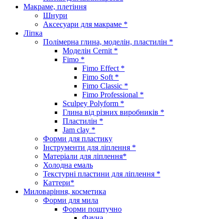
Макраме, плетіння
Шнури
Аксесуари для макраме *
Ліпка
Полімерна глина, моделін, пластилін *
Моделін Cernit *
Fimo *
Fimo Effect *
Fimo Soft *
Fimo Classic *
Fimo Professional *
Sculpey Polyform *
Глина від різних виробників *
Пластилін *
Jam clay *
Форми для пластику
Інструменти для ліплення *
Матеріали для ліплення*
Холодна емаль
Текстурні пластини для ліплення *
Каттери*
Миловаріння, косметика
Форми для мила
Форми поштучно
Фауна