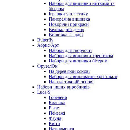
Набори для вишивки нитками та
бісером
Іграшки у пластику
Панорамна вишивка
Новорічні прикраси
Великодній декор
Вишивка гладдю
Butterfly
Абрис-Арт
Набори для творчості
Набори для вишивки хрестиком
Набори для вишивки бісером
ФрузелОк
На дерев'яній основі
Набори для вишивання хрестиком
На пластиковій основі
Набори інших виробників
Luca-S
Гобелени
Класика
Різне
Пейзажі
Фауна
Квіти
Натюрморти