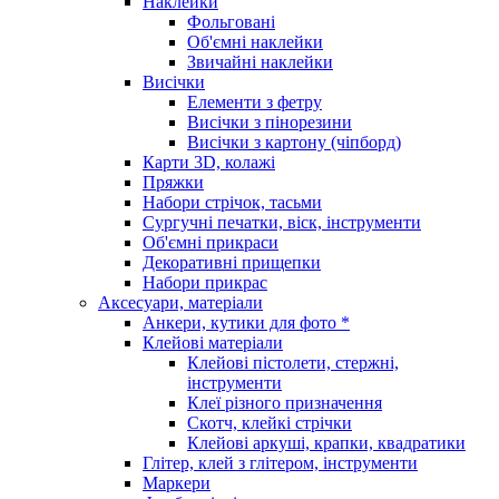
Наклейки
Фольговані
Об'ємні наклейки
Звичайні наклейки
Висічки
Елементи з фетру
Висічки з пінорезини
Висічки з картону (чіпборд)
Карти 3D, колажі
Пряжки
Набори стрічок, тасьми
Сургучні печатки, віск, інструменти
Об'ємні прикраси
Декоративні прищепки
Набори прикрас
Аксесуари, матеріали
Анкери, кутики для фото *
Клейові матеріали
Клейові пістолети, стержні,
інструменти
Клеї різного призначення
Скотч, клейкі стрічки
Клейові аркуші, крапки, квадратики
Глітер, клей з глітером, інструменти
Маркери