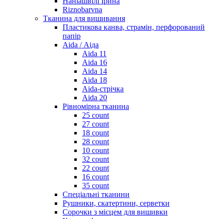
Наніашвілі Ірина
Riznobarvna
Тканина для вишивання
Пластикова канва, страмін, перфорований
папір
Aida / Аіда
Aida 11
Aida 16
Aida 14
Aida 18
Aida-стрічка
Aida 20
Рівномірна тканина
25 count
27 count
18 count
28 count
10 count
32 count
22 count
16 count
35 count
Спеціальні тканини
Рушники, скатертини, серветки
Сорочки з місцем для вишивки