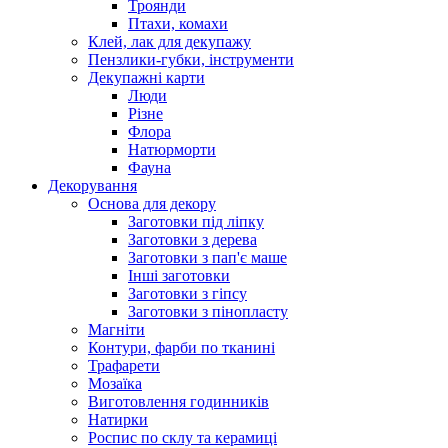
Троянди
Птахи, комахи
Клей, лак для декупажу
Пензлики-губки, інструменти
Декупажні карти
Люди
Різне
Флора
Натюрморти
Фауна
Декорування
Основа для декору
Заготовки під ліпку
Заготовки з дерева
Заготовки з пап'є маше
Інші заготовки
Заготовки з гіпсу
Заготовки з пінопласту
Магніти
Контури, фарби по тканині
Трафарети
Мозаїка
Виготовлення годинників
Натирки
Роспис по склу та керамиці