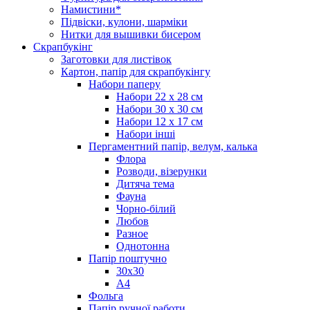
Намистини*
Підвіски, кулони, шарміки
Нитки для вышивки бисером
Скрапбукінг
Заготовки для листівок
Картон, папір для скрапбукінгу
Набори паперу
Набори 22 х 28 см
Набори 30 х 30 см
Набори 12 х 17 см
Набори інші
Пергаментний папір, велум, калька
Флора
Розводи, візерунки
Дитяча тема
Фауна
Чорно-білий
Любов
Разное
Однотонна
Папір поштучно
30х30
А4
Фольга
Папір ручної работи