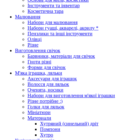
Інструменти та інвентар
Косметична тара
Малювання
Набори для малювання
Набори гуаші, акварелі, акрилу *
Пензлики та інші інструменти
Олівці
Різне
Виготовлення свічок
Барвники, матеріали для свічок
Гноти різні
Форми для свічок
М'яка іграшка, ляльки
Аксесуари для іграшок
Волосся для ляльок
Оченята, носики
Набори для виготовлення м'якої іграшки
Різне потрібне :)
Голки для ляльок
Мініатюри
Материали
Хутряний (синельний) дріт
Помпони
Хутро