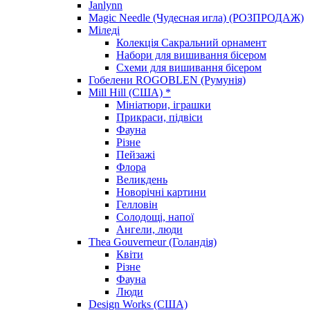
Janlynn
Magic Needle (Чудесная игла) (РОЗПРОДАЖ)
Міледі
Колекція Сакральний орнамент
Набори для вишивання бісером
Схеми для вишивання бісером
Гобелени ROGOBLEN (Румунія)
Mill Hill (США) *
Мініатюри, іграшки
Прикраси, підвіси
Фауна
Різне
Пейзажі
Флора
Великдень
Новорічні картини
Гелловін
Солодощі, напої
Ангели, люди
Thea Gouverneur (Голандія)
Квіти
Різне
Фауна
Люди
Design Works (США)