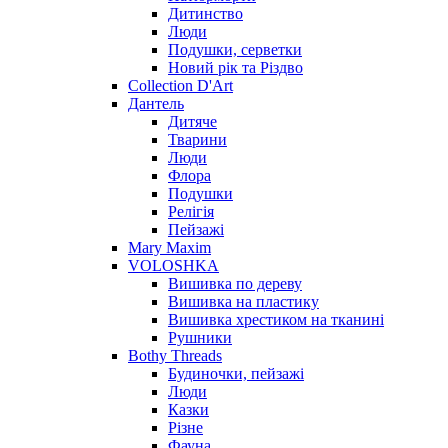
Дитинство
Люди
Подушки, серветки
Новий рік та Різдво
Collection D'Art
Дантель
Дитяче
Тварини
Люди
Флора
Подушки
Релігія
Пейзажі
Mary Maxim
VOLOSHKA
Вишивка по дереву
Вишивка на пластику
Вишивка хрестиком на тканині
Рушники
Bothy Threads
Будиночки, пейзажі
Люди
Казки
Різне
Фауна