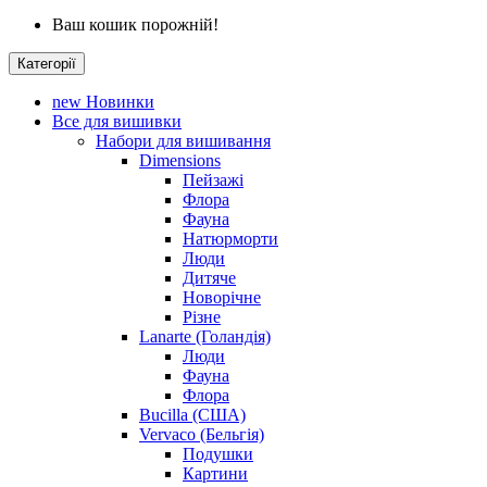
Ваш кошик порожній!
Категорії
new
Новинки
Все для вишивки
Набори для вишивання
Dimensions
Пейзажі
Флора
Фауна
Натюрморти
Люди
Дитяче
Новорічне
Різне
Lanarte (Голандія)
Люди
Фауна
Флора
Bucilla (США)
Vervaco (Бельгія)
Подушки
Картини