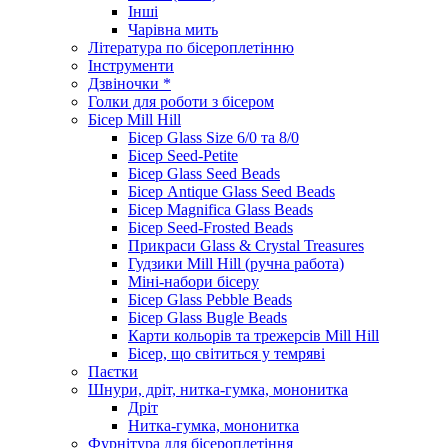
Інші
Чарівна мить
Література по бісероплетінню
Інструменти
Дзвіночки *
Голки для роботи з бісером
Бісер Mill Hill
Бісер Glass Size 6/0 та 8/0
Бісер Seed-Petite
Бісер Glass Seed Beads
Бісер Antique Glass Seed Beads
Бісер Magnifica Glass Beads
Бісер Seed-Frosted Beads
Прикраси Glass & Crystal Treasures
Гудзики Mill Hill (ручна работа)
Міні-набори бісеру
Бісер Glass Pebble Beads
Бісер Glass Bugle Beads
Карти кольорів та трежерсів Mill Hill
Бісер, що світиться у темряві
Паєтки
Шнури, дріт, нитка-гумка, мононитка
Дріт
Нитка-гумка, мононитка
Фурнітура для бісероплетіння