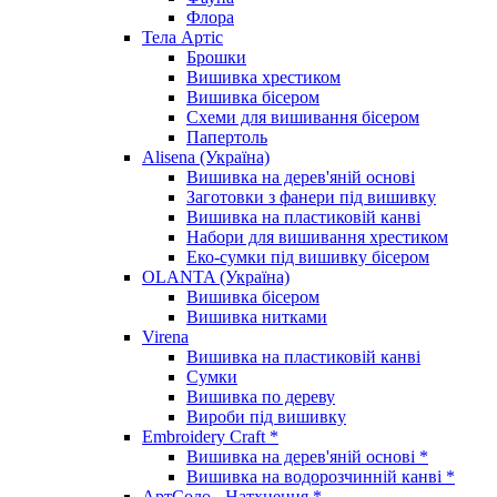
Флора
Тела Артіс
Брошки
Вишивка хрестиком
Вишивка бісером
Схеми для вишивання бісером
Папертоль
Alisena (Україна)
Вишивка на дерев'яній основі
Заготовки з фанери під вишивку
Вишивка на пластиковій канві
Набори для вишивання хрестиком
Еко-сумки під вишивку бісером
OLANTA (Україна)
Вишивка бісером
Вишивка нитками
Virena
Вишивка на пластиковій канві
Сумки
Вишивка по дереву
Вироби під вишивку
Embroidery Craft *
Вишивка на дерев'яній основі *
Вишивка на водорозчинній канві *
АртСоло - Натхнення *