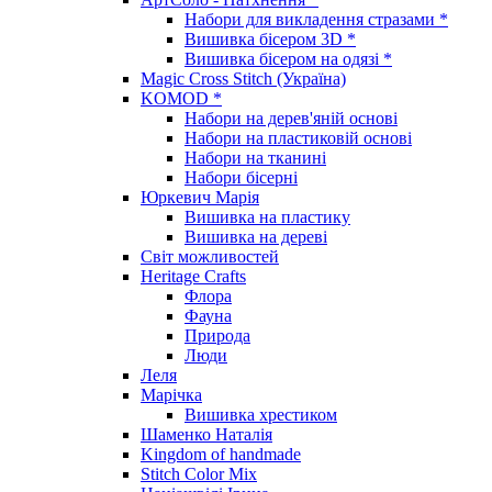
Набори для викладення стразами *
Вишивка бісером 3D *
Вишивка бісером на одязі *
Magic Cross Stitch (Україна)
KOMOD *
Набори на дерев'яній основі
Набори на пластиковій основі
Набори на тканині
Набори бісерні
Юркевич Марія
Вишивка на пластику
Вишивка на дереві
Світ можливостей
Heritage Crafts
Флора
Фауна
Природа
Люди
Леля
Марічка
Вишивка хрестиком
Шаменко Наталія
Kingdom of handmade
Stitch Color Mix