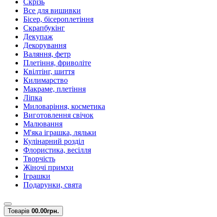
Скрізь
Все для вишивки
Бісер, бісероплетіння
Скрапбукінг
Декупаж
Декорування
Валяння, фетр
Плетіння, фриволіте
Квілтінг, шиття
Килимарство
Макраме, плетіння
Ліпка
Миловаріння, косметика
Виготовлення свічок
Малювання
М'яка іграшка, ляльки
Кулінарний розділ
Флористика, весілля
Творчість
Жіночі примхи
Іграшки
Подарунки, свята
Товарів
0
0.00грн.