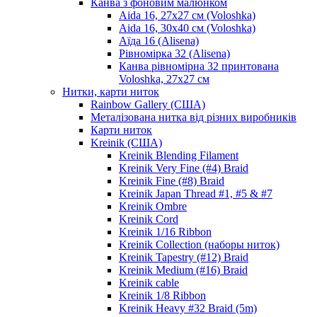
Канва з фоновим малюнком
Aida 16, 27х27 см (Voloshka)
Aida 16, 30х40 см (Voloshka)
Аїда 16 (Alisena)
Рівномірка 32 (Alisena)
Канва рівномірна 32 принтована
Voloshka, 27х27 см
Нитки, карти ниток
Rainbow Gallery (США)
Металізована нитка від різних виробників
Карти ниток
Kreinik (США)
Kreinik Blending Filament
Kreinik Very Fine (#4) Braid
Kreinik Fine (#8) Braid
Kreinik Japan Thread #1, #5 & #7
Kreinik Ombre
Kreinik Cord
Kreinik 1/16 Ribbon
Kreinik Collection (наборы ниток)
Kreinik Tapestry (#12) Braid
Kreinik Medium (#16) Braid
Kreinik cable
Kreinik 1/8 Ribbon
Kreinik Heavy #32 Braid (5m)