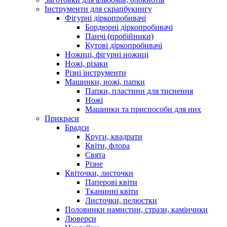
Інструменти для скрапбукингу
Фігурні діркопробивачі
Бордюрні діркопробивачі
Панчі (пробійники)
Кутові діркопробивачі
Ножиці, фігурні ножиці
Ножі, різаки
Різні інструменти
Машинки, ножі, папки
Папки, пластини для тиснення
Ножі
Машинки та приспособи для них
Прикраси
Брадси
Круги, квадрати
Квіти, флора
Свята
Різне
Квіточки, листочки
Паперові квіти
Тканинні квіти
Листочки, пелюстки
Половинки намистин, стрази, камінчики
Люверси