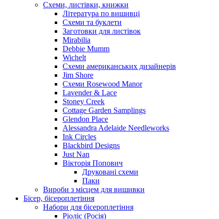
Схеми, листівки, книжки
Література по вишивці
Схеми та буклети
Заготовки для листівок
Mirabilia
Debbie Mumm
Wichelt
Схеми американських дизайнерів
Jim Shore
Cхеми Rosewood Manor
Lavender & Lace
Stoney Creek
Cottage Garden Samplings
Glendon Place
Alessandra Adelaide Needleworks
Ink Circles
Blackbird Designs
Just Nan
Вікторія Попович
Друковані схеми
Паки
Вироби з місцем для вишивки
Бісер, бісероплетіння
Набори для бісероплетіння
Ріоліс (Росія)