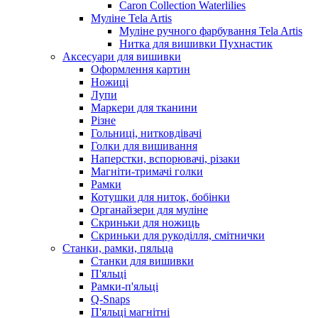
Caron Collection Waterlilies
Муліне Tela Artis
Муліне ручного фарбування Tela Artis
Нитка для вишивки Пухнастик
Аксесуари для вишивки
Оформлення картин
Ножиці
Лупи
Маркери для тканини
Різне
Гольниці, нитковдівачі
Голки для вишивання
Наперстки, вспорювачі, різаки
Магніти-тримачі голки
Рамки
Котушки для ниток, бобінки
Органайзери для муліне
Скриньки для ножиць
Скриньки для рукоділля, смітнички
Станки, рамки, пяльца
Станки для вишивки
П'яльці
Рамки-п'яльці
Q-Snaps
П'яльці магнітні