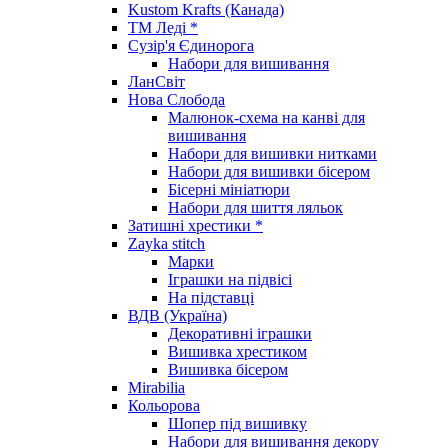
Kustom Krafts (Канада)
ТМ Леді *
Сузір'я Єдинорога
Набори для вишивання
ЛанСвіт
Нова Слобода
Малюнок-схема на канві для
вишивання
Набори для вишивки нитками
Набори для вишивки бісером
Бісерні мініатюри
Набори для шиття ляльок
Затишні хрестики *
Zayka stitch
Марки
Іграшки на підвісі
На підставці
ВДВ (Україна)
Декоративні іграшки
Вишивка хрестиком
Вишивка бісером
Mirabilia
Кольорова
Шопер під вишивку
Набори для вишивання декору