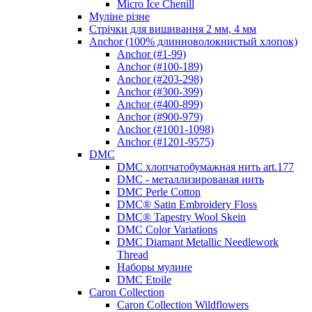
Micro Ice Chenill
Муліне різне
Стрічки для вишивання 2 мм, 4 мм
Anchor (100% длинноволокнистый хлопок)
Anchor (#1-99)
Anchor (#100-189)
Anchor (#203-298)
Anchor (#300-399)
Anchor (#400-899)
Anchor (#900-979)
Anchor (#1001-1098)
Anchor (#1201-9575)
DMC
DMC хлопчатобумажная нить art.177
DMC - металлизированая нить
DMC Perle Cotton
DMC® Satin Embroidery Floss
DMC® Tapestry Wool Skein
DMC Color Variations
DMC Diamant Metallic Needlework
Thread
Наборы мулине
DMC Etoile
Caron Collection
Caron Collection Wildflowers