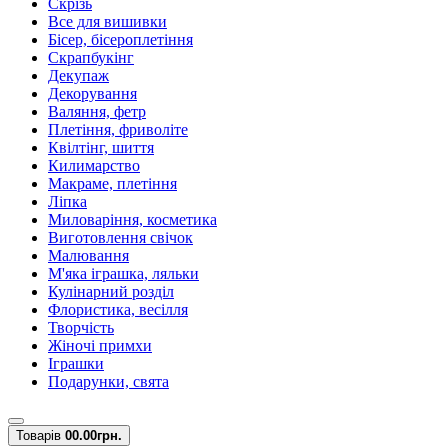
Скрізь
Все для вишивки
Бісер, бісероплетіння
Скрапбукінг
Декупаж
Декорування
Валяння, фетр
Плетіння, фриволіте
Квілтінг, шиття
Килимарство
Макраме, плетіння
Ліпка
Миловаріння, косметика
Виготовлення свічок
Малювання
М'яка іграшка, ляльки
Кулінарний розділ
Флористика, весілля
Творчість
Жіночі примхи
Іграшки
Подарунки, свята
Товарів
0
0.00грн.