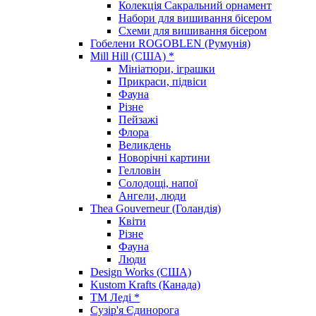
Колекція Сакральний орнамент
Набори для вишивання бісером
Схеми для вишивання бісером
Гобелени ROGOBLEN (Румунія)
Mill Hill (США) *
Мініатюри, іграшки
Прикраси, підвіси
Фауна
Різне
Пейзажі
Флора
Великдень
Новорічні картини
Гелловін
Солодощі, напої
Ангели, люди
Thea Gouverneur (Голандія)
Квіти
Різне
Фауна
Люди
Design Works (США)
Kustom Krafts (Канада)
ТМ Леді *
Сузір'я Єдинорога