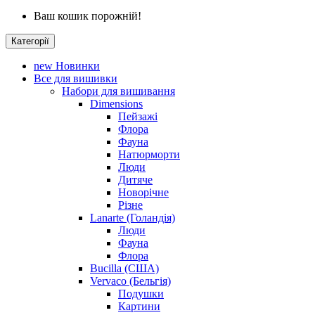
Ваш кошик порожній!
Категорії
new
Новинки
Все для вишивки
Набори для вишивання
Dimensions
Пейзажі
Флора
Фауна
Натюрморти
Люди
Дитяче
Новорічне
Різне
Lanarte (Голандія)
Люди
Фауна
Флора
Bucilla (США)
Vervaco (Бельгія)
Подушки
Картини