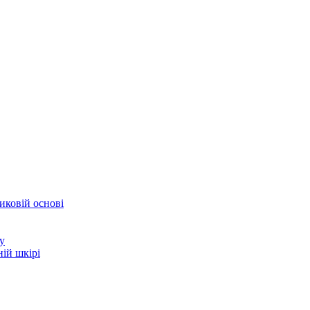
иковій основі
у
ій шкірі