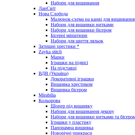
Набори для вишивання
ЛанСвіт
Нова Слобода
Малюнок-схема на канві для вишивання
Набори для вишивки нитками
Набори для вишивки бісером
Бісерні мініатюри
Набори для шиття ляльок
Затишні хрестики *
Zayka stitch
Марки
Іграшки на підвісі
На підставці
ВДВ (Україна)
Декоративні іграшки
Вишивка хрестиком
Вишивка бісером
Mirabilia
Кольорова
Шопер під вишивку
Набори для вишивання декору
Набори для вишивки нитками та бісеро
Іграшки у пластику
Панорамна вишивка
Новорічні прикраси