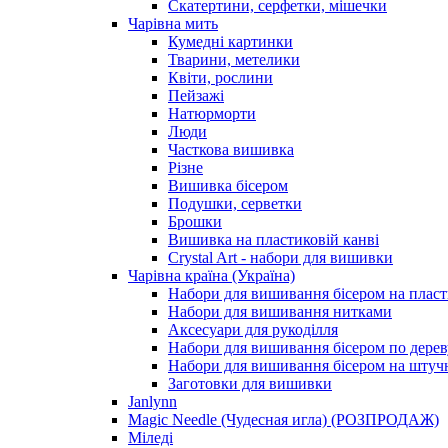
Скатертини, серфетки, мішечки
Чарiвна мить
Кумедні картинки
Тварини, метелики
Квіти, рослини
Пейзажі
Натюрморти
Люди
Часткова вишивка
Різне
Вишивка бісером
Подушки, серветки
Брошки
Вишивка на пластиковій канві
Crystal Art - набори для вишивки
Чарівна країна (Україна)
Набори для вишивання бісером на пласт
Набори для вишивання нитками
Аксесуари для рукоділля
Набори для вишивання бісером по дерев
Набори для вишивання бісером на штучн
Заготовки для вишивки
Janlynn
Magic Needle (Чудесная игла) (РОЗПРОДАЖ)
Міледі