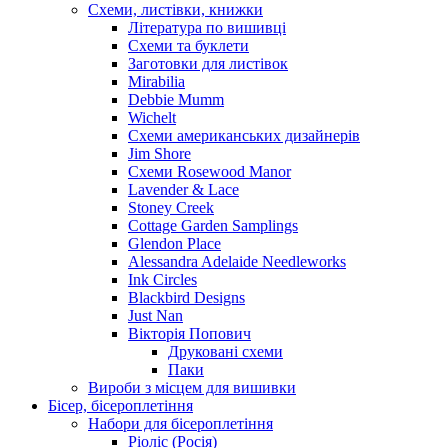
Схеми, листівки, книжки
Література по вишивці
Схеми та буклети
Заготовки для листівок
Mirabilia
Debbie Mumm
Wichelt
Схеми американських дизайнерів
Jim Shore
Cхеми Rosewood Manor
Lavender & Lace
Stoney Creek
Cottage Garden Samplings
Glendon Place
Alessandra Adelaide Needleworks
Ink Circles
Blackbird Designs
Just Nan
Вікторія Попович
Друковані схеми
Паки
Вироби з місцем для вишивки
Бісер, бісероплетіння
Набори для бісероплетіння
Ріоліс (Росія)