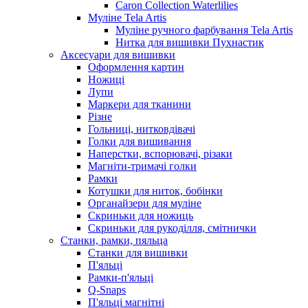
Caron Collection Waterlilies
Муліне Tela Artis
Муліне ручного фарбування Tela Artis
Нитка для вишивки Пухнастик
Аксесуари для вишивки
Оформлення картин
Ножиці
Лупи
Маркери для тканини
Різне
Гольниці, нитковдівачі
Голки для вишивання
Наперстки, вспорювачі, різаки
Магніти-тримачі голки
Рамки
Котушки для ниток, бобінки
Органайзери для муліне
Скриньки для ножиць
Скриньки для рукоділля, смітнички
Станки, рамки, пяльца
Станки для вишивки
П'яльці
Рамки-п'яльці
Q-Snaps
П'яльці магнітні