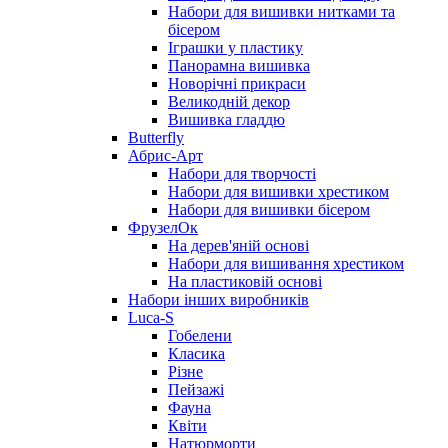
Набори для вишивки нитками та
бісером
Іграшки у пластику
Панорамна вишивка
Новорічні прикраси
Великодній декор
Вишивка гладдю
Butterfly
Абрис-Арт
Набори для творчості
Набори для вишивки хрестиком
Набори для вишивки бісером
ФрузелОк
На дерев'яній основі
Набори для вишивання хрестиком
На пластиковій основі
Набори інших виробників
Luca-S
Гобелени
Класика
Різне
Пейзажі
Фауна
Квіти
Натюрморти