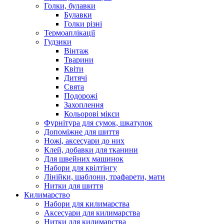
Голки, булавки
Булавки
Голки різні
Термоаплікації
Гудзики
Вінтаж
Тварини
Квіти
Дитячі
Свята
Подорожі
Захоплення
Кольорові мікси
Фурнітура для сумок, шкатулок
Допоміжне для шиття
Ножі, аксесуари до них
Клей, добавки для тканини
Для швейних машинок
Набори для квілтінгу
Лінійки, шаблони, трафарети, мати
Нитки для шиття
Килимарство
Набори для килимарства
Аксесуари для килимарства
Нитки для килимарства