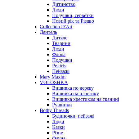
Дитинство
Люди
Подушки, серветки
Новий рік та Різдво
Collection D'Art
Дантель
Дитяче
Тварини
Люди
Флора
Подушки
Релігія
Пейзажі
Mary Maxim
VOLOSHKA
Вишивка по дереву
Вишивка на пластику
Вишивка хрестиком на тканині
Рушники
Bothy Threads
Будиночки, пейзажі
Люди
Казки
Різне
Фауна