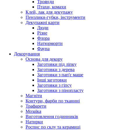
Троянди
Птахи, комахи
Клей, лак для декупажу
Пензлики-губки, інструменти
Декупажні карти
Люди
Різне
Флора
Натюрморти
Фауна
Декорування
Основа для декору
Заготовки під ліпку
Заготовки з дерева
Заготовки з пап'є маше
Інші заготовки
Заготовки з гіпсу
Заготовки з пінопласту
Магніти
Контури, фарби по тканині
Трафарети
Мозаїка
Виготовлення годинників
Натирки
Роспис по склу та керамиці