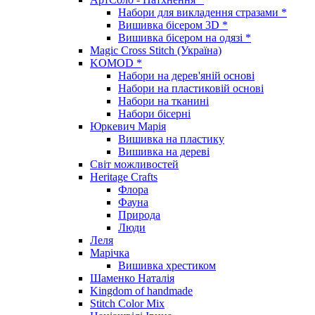
Набори для викладення стразами *
Вишивка бісером 3D *
Вишивка бісером на одязі *
Magic Cross Stitch (Україна)
KOMOD *
Набори на дерев'яній основі
Набори на пластиковій основі
Набори на тканині
Набори бісерні
Юркевич Марія
Вишивка на пластику
Вишивка на дереві
Світ можливостей
Heritage Crafts
Флора
Фауна
Природа
Люди
Леля
Марічка
Вишивка хрестиком
Шаменко Наталія
Kingdom of handmade
Stitch Color Mix