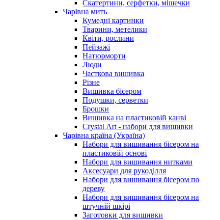
Скатертини, серфетки, мішечки
Чарiвна мить
Кумедні картинки
Тварини, метелики
Квіти, рослини
Пейзажі
Натюрморти
Люди
Часткова вишивка
Різне
Вишивка бісером
Подушки, серветки
Брошки
Вишивка на пластиковій канві
Crystal Art - набори для вишивки
Чарівна країна (Україна)
Набори для вишивання бісером на
пластиковій основі
Набори для вишивання нитками
Аксесуари для рукоділля
Набори для вишивання бісером по
дереву
Набори для вишивання бісером на
штучній шкірі
Заготовки для вишивки