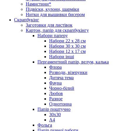
Намистини*
Підвіски, кулони, шарміки
Нитки для вышивки бисером
Скрапбукінг
Заготовки для листівок
Картон, папір для скрапбукінгу
Набори паперу
Набори 22 х 28 см
Набори 30 х 30 см
Набори 12 х 17 см
Набори інші
Пергаментний папір, велум, калька
Флора
Розводи, візерунки
Дитяча тема
Фауна
Чорно-білий
Любов
Разное
Однотонна
Папір поштучно
30х30
А4
Фольга
Папір ручної работи