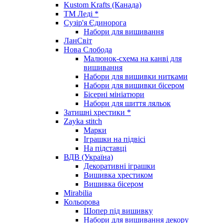
Kustom Krafts (Канада)
ТМ Леді *
Сузір'я Єдинорога
Набори для вишивання
ЛанСвіт
Нова Слобода
Малюнок-схема на канві для
вишивання
Набори для вишивки нитками
Набори для вишивки бісером
Бісерні мініатюри
Набори для шиття ляльок
Затишні хрестики *
Zayka stitch
Марки
Іграшки на підвісі
На підставці
ВДВ (Україна)
Декоративні іграшки
Вишивка хрестиком
Вишивка бісером
Mirabilia
Кольорова
Шопер під вишивку
Набори для вишивання декору