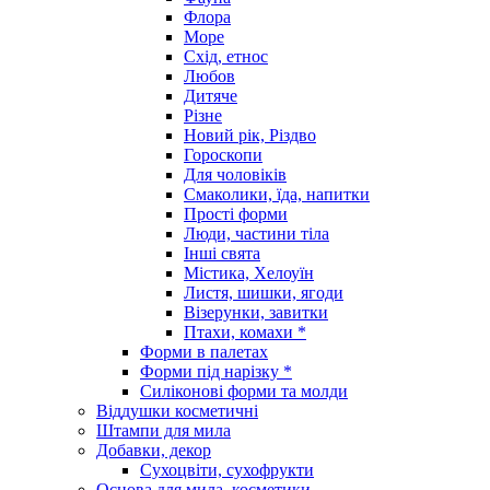
Флора
Море
Схід, етнос
Любов
Дитяче
Різне
Новий рік, Різдво
Гороскопи
Для чоловіків
Смаколики, їда, напитки
Прості форми
Люди, частини тіла
Інші свята
Містика, Хелоуїн
Листя, шишки, ягоди
Візерунки, завитки
Птахи, комахи *
Форми в палетах
Форми під нарізку *
Силіконові форми та молди
Віддушки косметичні
Штампи для мила
Добавки, декор
Сухоцвіти, сухофрукти
Основа для мила, косметики