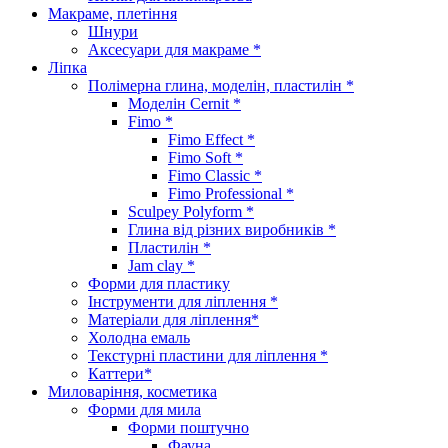
Макраме, плетіння
Шнури
Аксесуари для макраме *
Ліпка
Полімерна глина, моделін, пластилін *
Моделін Cernit *
Fimo *
Fimo Effect *
Fimo Soft *
Fimo Classic *
Fimo Professional *
Sculpey Polyform *
Глина від різних виробників *
Пластилін *
Jam clay *
Форми для пластику
Інструменти для ліплення *
Матеріали для ліплення*
Холодна емаль
Текстурні пластини для ліплення *
Каттери*
Миловаріння, косметика
Форми для мила
Форми поштучно
Фауна