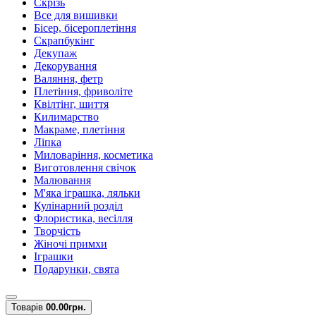
Скрізь
Все для вишивки
Бісер, бісероплетіння
Скрапбукінг
Декупаж
Декорування
Валяння, фетр
Плетіння, фриволіте
Квілтінг, шиття
Килимарство
Макраме, плетіння
Ліпка
Миловаріння, косметика
Виготовлення свічок
Малювання
М'яка іграшка, ляльки
Кулінарний розділ
Флористика, весілля
Творчість
Жіночі примхи
Іграшки
Подарунки, свята
Товарів
0
0.00грн.