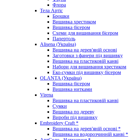
Флора
Тела Артіс
Брошки
Вишивка хрестиком
Вишивка бісером
Схеми для вишивання бісером
Папертоль
Alisena (Україна)
Вишивка на дерев'яній основі
Заготовки з фанери під вишивку
Вишивка на пластиковій канві
Набори для вишивання хрестиком
Еко-сумки під вишивку бісером
OLANTA (Україна)
Вишивка бісером
Вишивка нитками
Virena
Вишивка на пластиковій канві
Сумки
Вишивка по дереву
Вироби під вишивку
Embroidery Craft *
Вишивка на дерев'яній основі *
Вишивка на водорозчинній канві *
АртСоло - Натхнення *