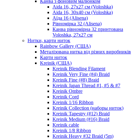
Канва з фоновим малюнком
Aida 16, 27х27 см (Voloshka)
Aida 16, 30х40 см (Voloshka)
Аїда 16 (Alisena)
Рівномірка 32 (Alisena)
Канва рівномірна 32 принтована
Voloshka, 27х27 см
Нитки, карти ниток
Rainbow Gallery (США)
Металізована нитка від різних виробників
Карти ниток
Kreinik (США)
Kreinik Blending Filament
Kreinik Very Fine (#4) Braid
Kreinik Fine (#8) Braid
Kreinik Japan Thread #1, #5 & #7
Kreinik Ombre
Kreinik Cord
Kreinik 1/16 Ribbon
Kreinik Collection (наборы ниток)
Kreinik Tapestry (#12) Braid
Kreinik Medium (#16) Braid
Kreinik cable
Kreinik 1/8 Ribbon
Kreinik Heavy #32 Braid (5m)