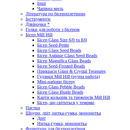
Інші
Чарівна мить
Література по бісероплетінню
Інструменти
Дзвіночки *
Голки для роботи з бісером
Бісер Mill Hill
Бісер Glass Size 6/0 та 8/0
Бісер Seed-Petite
Бісер Glass Seed Beads
Бісер Antique Glass Seed Beads
Бісер Magnifica Glass Beads
Бісер Seed-Frosted Beads
Прикраси Glass & Crystal Treasures
Гудзики Mill Hill (ручна работа)
Міні-набори бісеру
Бісер Glass Pebble Beads
Бісер Glass Bugle Beads
Карти кольорів та трежерсів Mill Hill
Бісер, що світиться у темряві
Паєтки
Шнури, дріт, нитка-гумка, мононитка
Дріт
Нитка-гумка, мононитка
Фурнітура для бісероплетіння