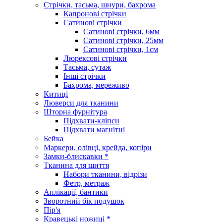
Стрічки, тасьма, шнури, бахрома
Капронові стрічки
Сатинові стрічки
Сатинові стрічки, 6мм
Сатинові стрічки, 25мм
Сатинові стрічки, 1см
Люрексові стрічки
Тасьма, сутаж
Інші стрічки
Бахрома, мереживо
Китиці
Люверси для тканини
Шторна фурнітура
Підхвати-кліпси
Підхвати магнітні
Бейка
Маркери, олівці, крейда, копіри
Замки-блискавки *
Тканина для шиття
Набори тканини, відрізи
Фетр, метраж
Аплікації, бантики
Зворотний бік подушок
Пір'я
Кравецькі ножиці *