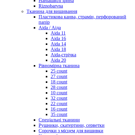
Наніашвілі Ірина
Riznobarvna
Тканина для вишивання
Пластикова канва, страмін, перфорований
папір
Aida / Аіда
Aida 11
Aida 16
Aida 14
Aida 18
Aida-стрічка
Aida 20
Рівномірна тканина
25 count
27 count
18 count
28 count
10 count
32 count
22 count
16 count
35 count
Спеціальні тканини
Рушники, скатертини, серветки
Сорочки з місцем для вишивки