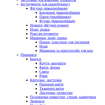
Інструменти для скрапбукингу
Фігурні діркопробивачі
Бордюрні діркопробивачі
Панчі (пробійники)
Кутові діркопробивачі
Ножиці, фігурні ножиці
Ножі, різаки
Різні інструменти
Машинки, ножі, папки
Папки, пластини для тиснення
Ножі
Машинки та приспособи для них
Прикраси
Брадси
Круги, квадрати
Квіти, флора
Свята
Різне
Квіточки, листочки
Паперові квіти
Тканинні квіти
Листочки, пелюстки
Половинки намистин, стрази, камінчики
Люверси