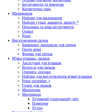
Інструменти та інвентар
Косметична тара
Малювання
Набори для малювання
Набори гуаші, акварелі, акрилу *
Пензлики та інші інструменти
Олівці
Різне
Виготовлення свічок
Барвники, матеріали для свічок
Гноти різні
Форми для свічок
М'яка іграшка, ляльки
Аксесуари для іграшок
Волосся для ляльок
Оченята, носики
Набори для виготовлення м'якої іграшки
Різне потрібне :)
Голки для ляльок
Мініатюри
Материали
Хутряний (синельний) дріт
Помпони
Хутро