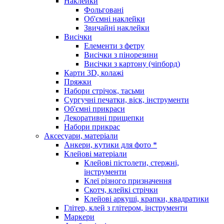
Наклейки
Фольговані
Об'ємні наклейки
Звичайні наклейки
Висічки
Елементи з фетру
Висічки з пінорезини
Висічки з картону (чіпборд)
Карти 3D, колажі
Пряжки
Набори стрічок, тасьми
Сургучні печатки, віск, інструменти
Об'ємні прикраси
Декоративні прищепки
Набори прикрас
Аксесуари, матеріали
Анкери, кутики для фото *
Клейові матеріали
Клейові пістолети, стержні,
інструменти
Клеї різного призначення
Скотч, клейкі стрічки
Клейові аркуші, крапки, квадратики
Глітер, клей з глітером, інструменти
Маркери