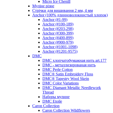
Micro Ice Chenill
Муліне різне
Стрічки для вишивання 2 мм, 4 мм
Anchor (100% длинноволокнистый хлопок)
Anchor (#1-99)
Anchor (#100-189)
Anchor (#203-298)
Anchor (#300-399)
Anchor (#400-899)
Anchor (#900-979)
Anchor (#1001-1098)
Anchor (#1201-9575)
DMC
DMC хлопчатобумажная нить art.177
DMC - металлизированая нить
DMC Perle Cotton
DMC® Satin Embroidery Floss
DMC® Tapestry Wool Skein
DMC Color Variations
DMC Diamant Metallic Needlework
Thread
Наборы мулине
DMC Etoile
Caron Collection
Caron Collection Wildflowers