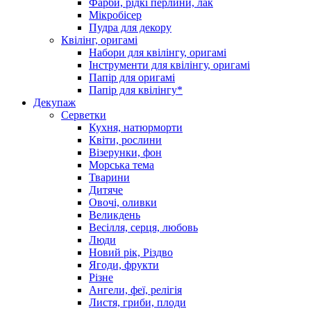
Фарби, рідкі перлини, лак
Мікробісер
Пудра для декору
Квілінг, оригамі
Набори для квілінгу, оригамі
Інструменти для квілінгу, оригамі
Папір для оригамі
Папір для квілінгу*
Декупаж
Серветки
Кухня, натюрморти
Квіти, рослини
Візерунки, фон
Морська тема
Тварини
Дитяче
Овочі, оливки
Великдень
Весілля, серця, любовь
Люди
Новий рік, Різдво
Ягоди, фрукти
Різне
Ангели, феї, релігія
Листя, гриби, плоди