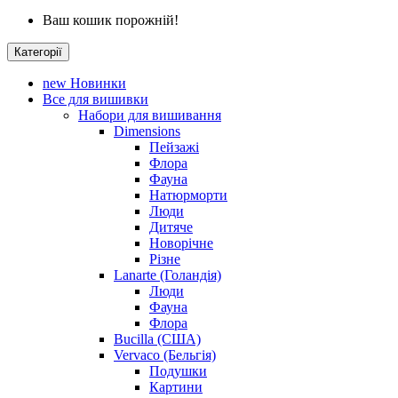
Ваш кошик порожній!
Категорії
new
Новинки
Все для вишивки
Набори для вишивання
Dimensions
Пейзажі
Флора
Фауна
Натюрморти
Люди
Дитяче
Новорічне
Різне
Lanarte (Голандія)
Люди
Фауна
Флора
Bucilla (США)
Vervaco (Бельгія)
Подушки
Картини