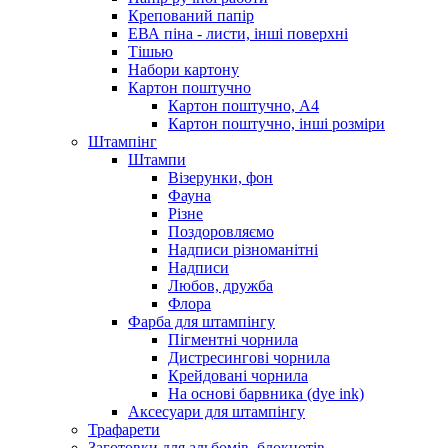
Крепований папір
ЕВА піна - листи, інші поверхні
Тішью
Набори картону
Картон поштучно
Картон поштучно, А4
Картон поштучно, інші розміри
Штампінг
Штампи
Візерунки, фон
Фауна
Різне
Поздоровляємо
Надписи різноманітні
Надписи
Любов, дружба
Флора
Фарба для штампінгу
Пігментні чорнила
Дистресингові чорнила
Крейдовані чорнила
На основі барвника (dye ink)
Аксесуари для штампінгу
Трафарети
Заготовки для альбомів, блокнотів