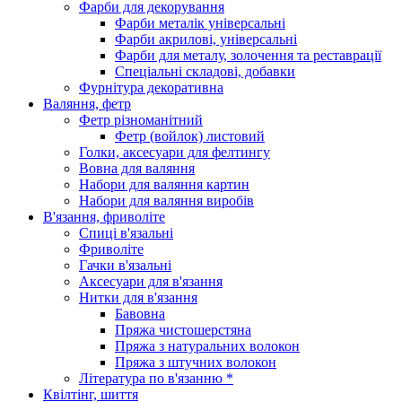
Фарби для декорування
Фарби металік універсальні
Фарби акрилові, універсальні
Фарби для металу, золочення та реставрації
Спеціальні складові, добавки
Фурнітура декоративна
Валяння, фетр
Фетр різноманітний
Фетр (войлок) листовий
Голки, аксесуари для фелтингу
Вовна для валяння
Набори для валяння картин
Набори для валяння виробів
В'язання, фриволіте
Спиці в'язальні
Фриволіте
Гачки в'язальні
Аксесуари для в'язання
Нитки для в'язання
Бавовна
Пряжа чистошерстяна
Пряжа з натуральних волокон
Пряжа з штучних волокон
Література по в'язанню *
Квілтінг, шиття