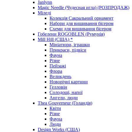
Janlynn
Magic Needle (Чудесная игла) (РОЗПРОДАЖ)
Міледі
Колекція Сакральний орнамент
Набори для вишивання бісером
Схеми для вишивання бісером
Гобелени ROGOBLEN (Румунія)
Mill Hill (США) *
Мініатюри, іграшки
Прикраси, підвіси
Фауна
Різне
Пейзажі
Флора
Великдень
Новорічні картини
Гелловін
Солодощі, напої
Ангели, люди
Thea Gouverneur (Голандія)
Квіти
Різне
Фауна
Люди
Design Works (США)