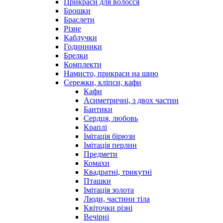
Прикраси для волосся
Брошки
Браслети
Різне
Каблучки
Годинники
Брелки
Комплекти
Намисто, прикраси на шию
Сережки, кліпси, кафи
Кафи
Асиметричні, з двох частин
Бантики
Сердця, любовь
Краплі
Імітація бірюзи
Імітація перлин
Предмети
Комахи
Квадратні, трикутні
Пташки
Імітація золота
Люди, частини тіла
Квіточки різні
Вечірні