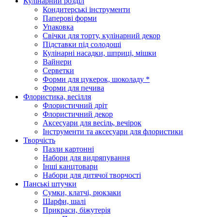
Кулінарний розділ
Кондитерські інструменти
Паперові форми
Упаковка
Свічки для торту, кулінарний декор
Підставки під солодощі
Кулінарні насадки, шприці, мішки
Вайнери
Серветки
Форми для цукерок, шоколаду *
Форми для печива
Флористика, весілля
Флористичний дріт
Флористичний декор
Аксесуари для весіль, вечірок
Інструменти та аксесуари для флористики
Творчість
Пазли картонні
Набори для видряпування
Інші канцтовари
Набори для дитячої творчості
Панські штучки
Сумки, клатчі, рюкзаки
Шарфи, шалі
Прикраси, біжутерія