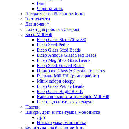
Інші
Чарівна мить
Література по бісероплетінню
Інструменти
Дзвіночки *
Голки для роботи з бісером
Бісер Mill Hill
Бісер Glass Size 6/0 та 8/0
Бісер Seed-Petite
Бісер Glass Seed Beads
Бісер Antique Glass Seed Beads
Бісер Magnifica Glass Beads
Бісер Seed-Frosted Beads
Прикраси Glass & Crystal Treasures
Гудзики Mill Hill (ручна работа)
Міні-набори бісеру
Бісер Glass Pebble Beads
Бісер Glass Bugle Beads
Карти кольорів та трежерсів Mill Hill
Бісер, що світиться у темряві
Паєтки
Шнури, дріт, нитка-гумка, мононитка
Дріт
Нитка-гумка, мононитка
Фурнітура для бісероплетіння