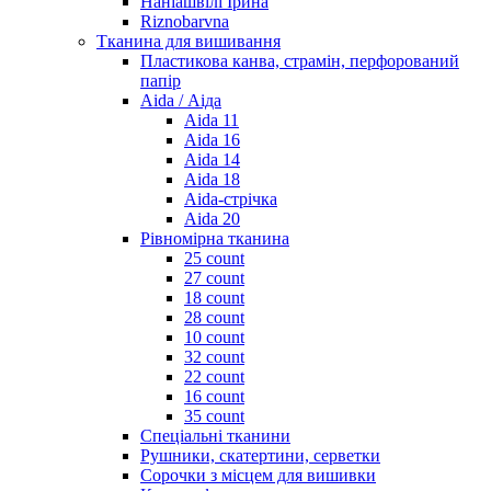
Наніашвілі Ірина
Riznobarvna
Тканина для вишивання
Пластикова канва, страмін, перфорований
папір
Aida / Аіда
Aida 11
Aida 16
Aida 14
Aida 18
Aida-стрічка
Aida 20
Рівномірна тканина
25 count
27 count
18 count
28 count
10 count
32 count
22 count
16 count
35 count
Спеціальні тканини
Рушники, скатертини, серветки
Сорочки з місцем для вишивки