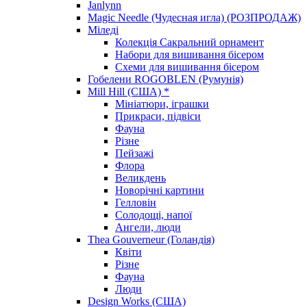
Janlynn
Magic Needle (Чудесная игла) (РОЗПРОДАЖ)
Міледі
Колекція Сакральний орнамент
Набори для вишивання бісером
Схеми для вишивання бісером
Гобелени ROGOBLEN (Румунія)
Mill Hill (США) *
Мініатюри, іграшки
Прикраси, підвіси
Фауна
Різне
Пейзажі
Флора
Великдень
Новорічні картини
Гелловін
Солодощі, напої
Ангели, люди
Thea Gouverneur (Голандія)
Квіти
Різне
Фауна
Люди
Design Works (США)