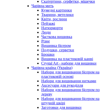
Скатертини, серфетки, мішечки
Чарiвна мить
Кумедні картинки
Тварини, метелики
Квіти, рослини
Пейзажі
Натюрморти
Люди
Часткова вишивка
Різне
Вишивка бісером
Подушки, серветки
Брошки
Вишивка на пластиковій канві
Crystal Art - набори для вишивки
Чарівна країна (Україна)
Набори для вишивання бісером на
пластиковій основі
Набори для вишивання нитками
Аксесуари для рукоділля
Набори для вишивання бісером по
дереву
Набори для вишивання бісером на
штучній шкірі
Заготовки для вишивки