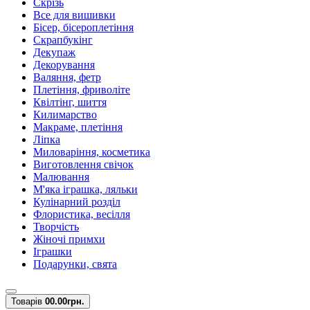
Скрізь
Все для вишивки
Бісер, бісероплетіння
Скрапбукінг
Декупаж
Декорування
Валяння, фетр
Плетіння, фриволіте
Квілтінг, шиття
Килимарство
Макраме, плетіння
Ліпка
Миловаріння, косметика
Виготовлення свічок
Малювання
М'яка іграшка, ляльки
Кулінарний розділ
Флористика, весілля
Творчість
Жіночі примхи
Іграшки
Подарунки, свята
Товарів
0
0.00грн.