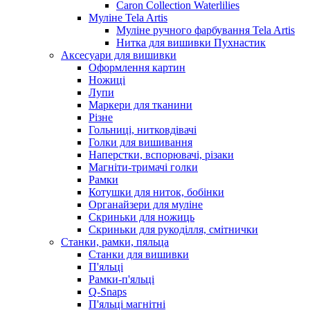
Caron Collection Waterlilies
Муліне Tela Artis
Муліне ручного фарбування Tela Artis
Нитка для вишивки Пухнастик
Аксесуари для вишивки
Оформлення картин
Ножиці
Лупи
Маркери для тканини
Різне
Гольниці, нитковдівачі
Голки для вишивання
Наперстки, вспорювачі, різаки
Магніти-тримачі голки
Рамки
Котушки для ниток, бобінки
Органайзери для муліне
Скриньки для ножиць
Скриньки для рукоділля, смітнички
Станки, рамки, пяльца
Станки для вишивки
П'яльці
Рамки-п'яльці
Q-Snaps
П'яльці магнітні