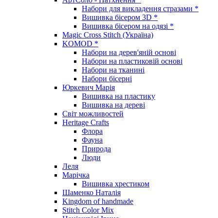
Набори для викладення стразами *
Вишивка бісером 3D *
Вишивка бісером на одязі *
Magic Cross Stitch (Україна)
KOMOD *
Набори на дерев'яній основі
Набори на пластиковій основі
Набори на тканині
Набори бісерні
Юркевич Марія
Вишивка на пластику
Вишивка на дереві
Світ можливостей
Heritage Crafts
Флора
Фауна
Природа
Люди
Леля
Марічка
Вишивка хрестиком
Шаменко Наталія
Kingdom of handmade
Stitch Color Mix