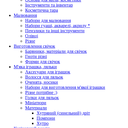
Інструменти та інвентар
Косметична тара
Малювання
Набори для малювання
Набори гуаші, акварелі, акрилу *
Пензлики та інші інструменти
Олівці
Різне
Виготовлення свічок
Барвники, матеріали для свічок
Гноти різні
Форми для свічок
М'яка іграшка, ляльки
Аксесуари для іграшок
Волосся для ляльок
Оченята, носики
Набори для виготовлення м'якої іграшки
Різне потрібне :)
Голки для ляльок
Мініатюри
Материали
Хутряний (синельний) дріт
Помпони
Хутро