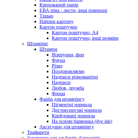
Крепований папір
ЕВА піна - листи, інші поверхні
Тішью
Набори картону
Картон поштучно
Картон поштучно, А4
Картон поштучно, інші розміри
Штампінг
Штампи
Візерунки, фон
Фауна
Різне
Поздоровляємо
Надписи різноманітні
Надписи
Любов, дружба
Флора
Фарба для штампінгу
Пігментні чорнила
Дистресингові чорнила
Крейдовані чорнила
На основі барвника (dye ink)
Аксесуари для штампінгу
Трафарети
Заготовки для альбомів, блокнотів