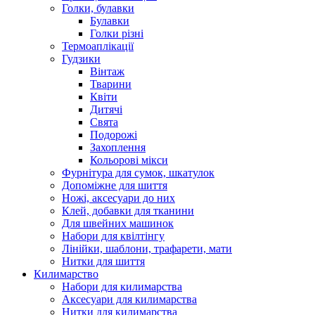
Голки, булавки
Булавки
Голки різні
Термоаплікації
Гудзики
Вінтаж
Тварини
Квіти
Дитячі
Свята
Подорожі
Захоплення
Кольорові мікси
Фурнітура для сумок, шкатулок
Допоміжне для шиття
Ножі, аксесуари до них
Клей, добавки для тканини
Для швейних машинок
Набори для квілтінгу
Лінійки, шаблони, трафарети, мати
Нитки для шиття
Килимарство
Набори для килимарства
Аксесуари для килимарства
Нитки для килимарства