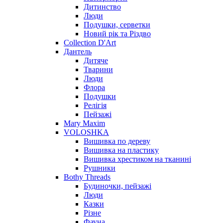
Дитинство
Люди
Подушки, серветки
Новий рік та Різдво
Collection D'Art
Дантель
Дитяче
Тварини
Люди
Флора
Подушки
Релігія
Пейзажі
Mary Maxim
VOLOSHKA
Вишивка по дереву
Вишивка на пластику
Вишивка хрестиком на тканині
Рушники
Bothy Threads
Будиночки, пейзажі
Люди
Казки
Різне
Фауна