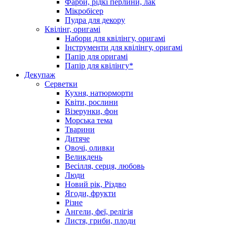
Фарби, рідкі перлини, лак
Мікробісер
Пудра для декору
Квілінг, оригамі
Набори для квілінгу, оригамі
Інструменти для квілінгу, оригамі
Папір для оригамі
Папір для квілінгу*
Декупаж
Серветки
Кухня, натюрморти
Квіти, рослини
Візерунки, фон
Морська тема
Тварини
Дитяче
Овочі, оливки
Великдень
Весілля, серця, любовь
Люди
Новий рік, Різдво
Ягоди, фрукти
Різне
Ангели, феї, релігія
Листя, гриби, плоди