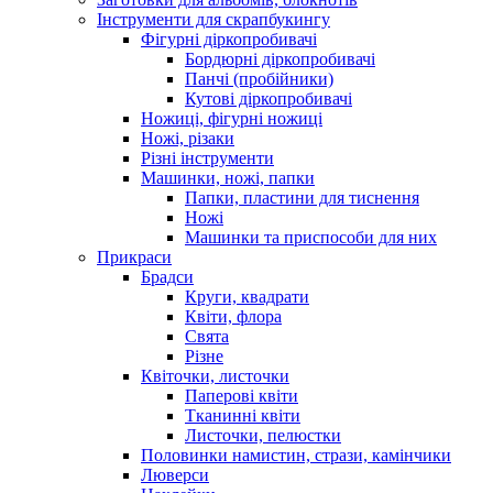
Інструменти для скрапбукингу
Фігурні діркопробивачі
Бордюрні діркопробивачі
Панчі (пробійники)
Кутові діркопробивачі
Ножиці, фігурні ножиці
Ножі, різаки
Різні інструменти
Машинки, ножі, папки
Папки, пластини для тиснення
Ножі
Машинки та приспособи для них
Прикраси
Брадси
Круги, квадрати
Квіти, флора
Свята
Різне
Квіточки, листочки
Паперові квіти
Тканинні квіти
Листочки, пелюстки
Половинки намистин, стрази, камінчики
Люверси