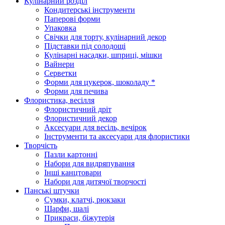
Кулінарний розділ
Кондитерські інструменти
Паперові форми
Упаковка
Свічки для торту, кулінарний декор
Підставки під солодощі
Кулінарні насадки, шприці, мішки
Вайнери
Серветки
Форми для цукерок, шоколаду *
Форми для печива
Флористика, весілля
Флористичний дріт
Флористичний декор
Аксесуари для весіль, вечірок
Інструменти та аксесуари для флористики
Творчість
Пазли картонні
Набори для видряпування
Інші канцтовари
Набори для дитячої творчості
Панські штучки
Сумки, клатчі, рюкзаки
Шарфи, шалі
Прикраси, біжутерія