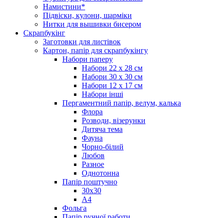
Намистини*
Підвіски, кулони, шарміки
Нитки для вышивки бисером
Скрапбукінг
Заготовки для листівок
Картон, папір для скрапбукінгу
Набори паперу
Набори 22 х 28 см
Набори 30 х 30 см
Набори 12 х 17 см
Набори інші
Пергаментний папір, велум, калька
Флора
Розводи, візерунки
Дитяча тема
Фауна
Чорно-білий
Любов
Разное
Однотонна
Папір поштучно
30х30
А4
Фольга
Папір ручної работи