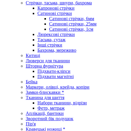
Стрічки, тасьма, шнури, бахрома
Капронові стрічки
Сатинові стрічки
Сатинові стрічки, 6мм
Сатинові стрічки, 25мм
Сатинові стрічки, 1см
Люрексові стрічки
Тасьма, сутаж
Інші стрічки
Бахрома, мереживо
Китиці
Люверси для тканини
Шторна фурнітура
Підхвати-кліпси
Підхвати магнітні
Бейка
Маркери, олівці, крейда, копіри
Замки-блискавки *
Тканина для шиття
Набори тканини, відрізи
Фетр, метраж
Аплікації, бантики
Зворотний бік подушок
Пір'я
Кравецькі ножиці *