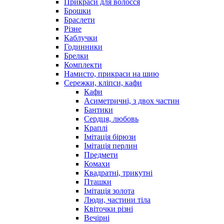
Прикраси для волосся
Брошки
Браслети
Різне
Каблучки
Годинники
Брелки
Комплекти
Намисто, прикраси на шию
Сережки, кліпси, кафи
Кафи
Асиметричні, з двох частин
Бантики
Сердця, любовь
Краплі
Імітація бірюзи
Імітація перлин
Предмети
Комахи
Квадратні, трикутні
Пташки
Імітація золота
Люди, частини тіла
Квіточки різні
Вечірні