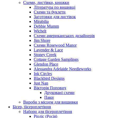
Схеми, листівки, книжки
Література по вишивці
Схеми та буклети
Заготовки для листівок
Mirabilia
Debbie Mumm
Wichelt
Схеми американських дизайнерів
Jim Shore
Cхеми Rosewood Manor
Lavender & Lace
Stoney Creek
Cottage Garden Samplings
Glendon Place
Alessandra Adelaide Needleworks
Ink Circles
Blackbird Designs
Just Nan
Вікторія Попович
Друковані схеми
Паки
Вироби з місцем для вишивки
Бісер, бісероплетіння
Набори для бісероплетіння
Ріоліс (Росія)