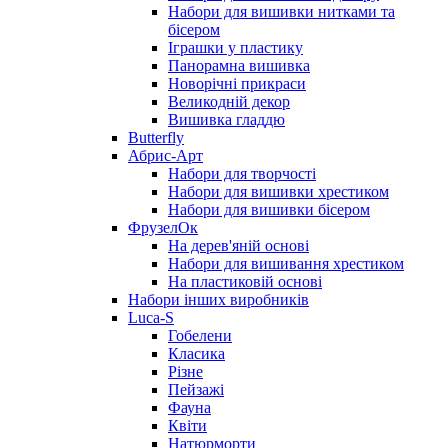
Набори для вишивки нитками та
бісером
Іграшки у пластику
Панорамна вишивка
Новорічні прикраси
Великодній декор
Вишивка гладдю
Butterfly
Абрис-Арт
Набори для творчості
Набори для вишивки хрестиком
Набори для вишивки бісером
ФрузелОк
На дерев'яній основі
Набори для вишивання хрестиком
На пластиковій основі
Набори інших виробників
Luca-S
Гобелени
Класика
Різне
Пейзажі
Фауна
Квіти
Натюрморти