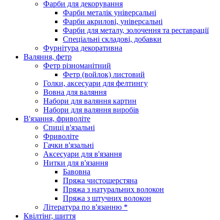
Фарби для декорування
Фарби металік універсальні
Фарби акрилові, універсальні
Фарби для металу, золочення та реставрації
Спеціальні складові, добавки
Фурнітура декоративна
Валяння, фетр
Фетр різноманітний
Фетр (войлок) листовий
Голки, аксесуари для фелтингу
Вовна для валяння
Набори для валяння картин
Набори для валяння виробів
В'язання, фриволіте
Спиці в'язальні
Фриволіте
Гачки в'язальні
Аксесуари для в'язання
Нитки для в'язання
Бавовна
Пряжа чистошерстяна
Пряжа з натуральних волокон
Пряжа з штучних волокон
Література по в'язанню *
Квілтінг, шиття