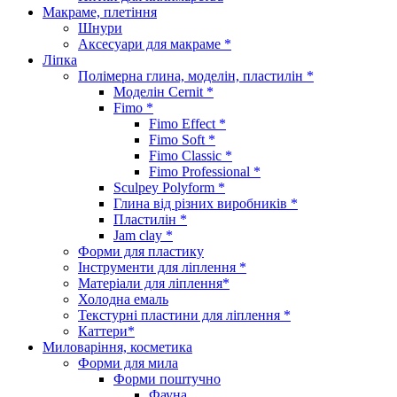
Макраме, плетіння
Шнури
Аксесуари для макраме *
Ліпка
Полімерна глина, моделін, пластилін *
Моделін Cernit *
Fimo *
Fimo Effect *
Fimo Soft *
Fimo Classic *
Fimo Professional *
Sculpey Polyform *
Глина від різних виробників *
Пластилін *
Jam clay *
Форми для пластику
Інструменти для ліплення *
Матеріали для ліплення*
Холодна емаль
Текстурні пластини для ліплення *
Каттери*
Миловаріння, косметика
Форми для мила
Форми поштучно
Фауна