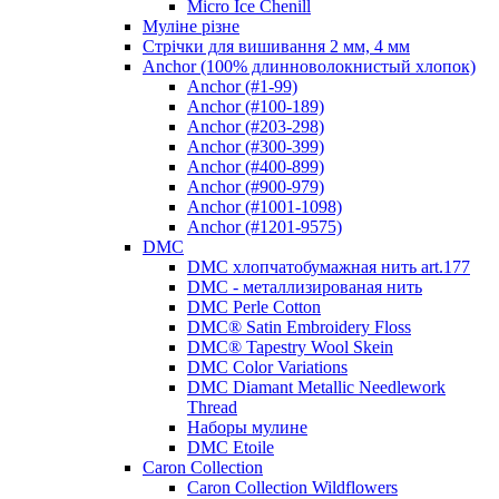
Micro Ice Chenill
Муліне різне
Стрічки для вишивання 2 мм, 4 мм
Anchor (100% длинноволокнистый хлопок)
Anchor (#1-99)
Anchor (#100-189)
Anchor (#203-298)
Anchor (#300-399)
Anchor (#400-899)
Anchor (#900-979)
Anchor (#1001-1098)
Anchor (#1201-9575)
DMC
DMC хлопчатобумажная нить art.177
DMC - металлизированая нить
DMC Perle Cotton
DMC® Satin Embroidery Floss
DMC® Tapestry Wool Skein
DMC Color Variations
DMC Diamant Metallic Needlework
Thread
Наборы мулине
DMC Etoile
Caron Collection
Caron Collection Wildflowers