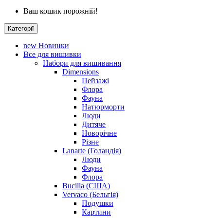
Ваш кошик порожній!
Категорії
new
Новинки
Все для вишивки
Набори для вишивання
Dimensions
Пейзажі
Флора
Фауна
Натюрморти
Люди
Дитяче
Новорічне
Різне
Lanarte (Голандія)
Люди
Фауна
Флора
Bucilla (США)
Vervaco (Бельгія)
Подушки
Картини