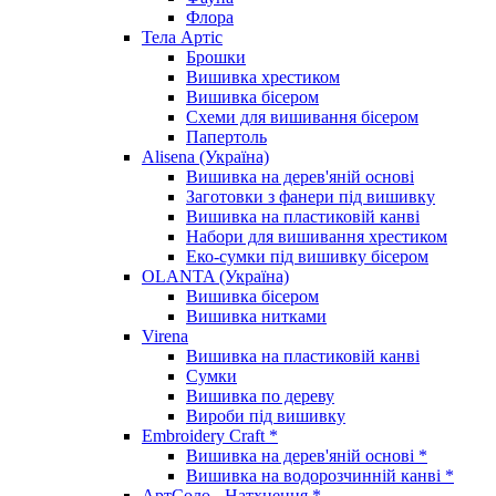
Флора
Тела Артіс
Брошки
Вишивка хрестиком
Вишивка бісером
Схеми для вишивання бісером
Папертоль
Alisena (Україна)
Вишивка на дерев'яній основі
Заготовки з фанери під вишивку
Вишивка на пластиковій канві
Набори для вишивання хрестиком
Еко-сумки під вишивку бісером
OLANTA (Україна)
Вишивка бісером
Вишивка нитками
Virena
Вишивка на пластиковій канві
Сумки
Вишивка по дереву
Вироби під вишивку
Embroidery Craft *
Вишивка на дерев'яній основі *
Вишивка на водорозчинній канві *
АртСоло - Натхнення *