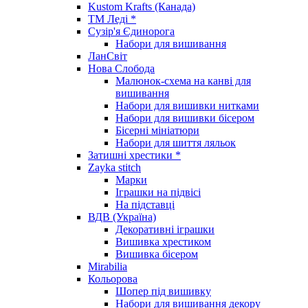
Kustom Krafts (Канада)
ТМ Леді *
Сузір'я Єдинорога
Набори для вишивання
ЛанСвіт
Нова Слобода
Малюнок-схема на канві для
вишивання
Набори для вишивки нитками
Набори для вишивки бісером
Бісерні мініатюри
Набори для шиття ляльок
Затишні хрестики *
Zayka stitch
Марки
Іграшки на підвісі
На підставці
ВДВ (Україна)
Декоративні іграшки
Вишивка хрестиком
Вишивка бісером
Mirabilia
Кольорова
Шопер під вишивку
Набори для вишивання декору