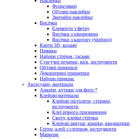
Наклейки
Фольговані
Об'ємні наклейки
Звичайні наклейки
Висічки
Елементи з фетру
Висічки з пінорезини
Висічки з картону (чіпборд)
Карти 3D, колажі
Пряжки
Набори стрічок, тасьми
Сургучні печатки, віск, інструменти
Об'ємні прикраси
Декоративні прищепки
Набори прикрас
Аксесуари, матеріали
Анкери, кутики для фото *
Клейові матеріали
Клейові пістолети, стержні,
інструменти
Клеї різного призначення
Скотч, клейкі стрічки
Клейові аркуші, крапки, квадратики
Глітер, клей з глітером, інструменти
Маркери