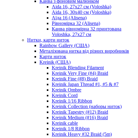
Канва з фоновим малюнком
Aida 16, 27х27 см (Voloshka)
Aida 16, 30х40 см (Voloshka)
Аїда 16 (Alisena)
Рівномірка 32 (Alisena)
Канва рівномірна 32 принтована
Voloshka, 27х27 см
Нитки, карти ниток
Rainbow Gallery (США)
Металізована нитка від різних виробників
Карти ниток
Kreinik (США)
Kreinik Blending Filament
Kreinik Very Fine (#4) Braid
Kreinik Fine (#8) Braid
Kreinik Japan Thread #1, #5 & #7
Kreinik Ombre
Kreinik Cord
Kreinik 1/16 Ribbon
Kreinik Collection (наборы ниток)
Kreinik Tapestry (#12) Braid
Kreinik Medium (#16) Braid
Kreinik cable
Kreinik 1/8 Ribbon
Kreinik Heavy #32 Braid (5m)