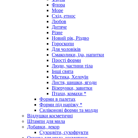
Флора
Море
Схід, етнос
Любов
Дитяче
Різне
Новий рік, Різдво
Гороскопи
Для чоловіків
Смаколики, їда, напитки
Прості форми
Люди, частини тіла
Інші свята
Містика, Хелоуїн
Листя, шишки, ягоди
Візерунки, завитки
Птахи, комахи *
Форми в палетах
Форми під нарізку *
Силіконові форми та молди
Віддушки косметичні
Штампи для мила
Добавки, декор
Сухоцвіти, сухофрукти
Основа для мила, косметики