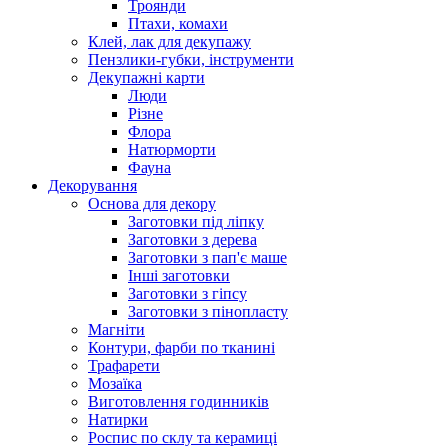
Троянди
Птахи, комахи
Клей, лак для декупажу
Пензлики-губки, інструменти
Декупажні карти
Люди
Різне
Флора
Натюрморти
Фауна
Декорування
Основа для декору
Заготовки під ліпку
Заготовки з дерева
Заготовки з пап'є маше
Інші заготовки
Заготовки з гіпсу
Заготовки з пінопласту
Магніти
Контури, фарби по тканині
Трафарети
Мозаїка
Виготовлення годинників
Натирки
Роспис по склу та керамиці