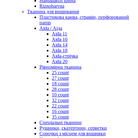
Наніашвілі Ірина
Riznobarvna
Тканина для вишивання
Пластикова канва, страмін, перфорований
папір
Aida / Аіда
Aida 11
Aida 16
Aida 14
Aida 18
Aida-стрічка
Aida 20
Рівномірна тканина
25 count
27 count
18 count
28 count
10 count
32 count
22 count
16 count
35 count
Спеціальні тканини
Рушники, скатертини, серветки
Сорочки з місцем для вишивки