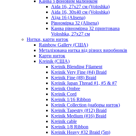
Канва з фоновим малюнком
Aida 16, 27х27 см (Voloshka)
Aida 16, 30х40 см (Voloshka)
Аїда 16 (Alisena)
Рівномірка 32 (Alisena)
Канва рівномірна 32 принтована
Voloshka, 27х27 см
Нитки, карти ниток
Rainbow Gallery (США)
Металізована нитка від різних виробників
Карти ниток
Kreinik (США)
Kreinik Blending Filament
Kreinik Very Fine (#4) Braid
Kreinik Fine (#8) Braid
Kreinik Japan Thread #1, #5 & #7
Kreinik Ombre
Kreinik Cord
Kreinik 1/16 Ribbon
Kreinik Collection (наборы ниток)
Kreinik Tapestry (#12) Braid
Kreinik Medium (#16) Braid
Kreinik cable
Kreinik 1/8 Ribbon
Kreinik Heavy #32 Braid (5m)