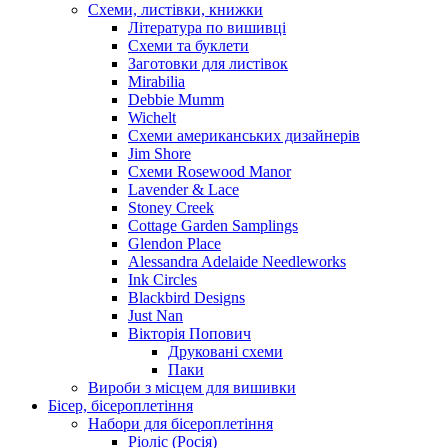
Схеми, листівки, книжки
Література по вишивці
Схеми та буклети
Заготовки для листівок
Mirabilia
Debbie Mumm
Wichelt
Схеми американських дизайнерів
Jim Shore
Cхеми Rosewood Manor
Lavender & Lace
Stoney Creek
Cottage Garden Samplings
Glendon Place
Alessandra Adelaide Needleworks
Ink Circles
Blackbird Designs
Just Nan
Вікторія Попович
Друковані схеми
Паки
Вироби з місцем для вишивки
Бісер, бісероплетіння
Набори для бісероплетіння
Ріоліс (Росія)