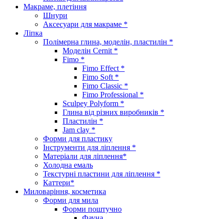
Макраме, плетіння
Шнури
Аксесуари для макраме *
Ліпка
Полімерна глина, моделін, пластилін *
Моделін Cernit *
Fimo *
Fimo Effect *
Fimo Soft *
Fimo Classic *
Fimo Professional *
Sculpey Polyform *
Глина від різних виробників *
Пластилін *
Jam clay *
Форми для пластику
Інструменти для ліплення *
Матеріали для ліплення*
Холодна емаль
Текстурні пластини для ліплення *
Каттери*
Миловаріння, косметика
Форми для мила
Форми поштучно
Фауна