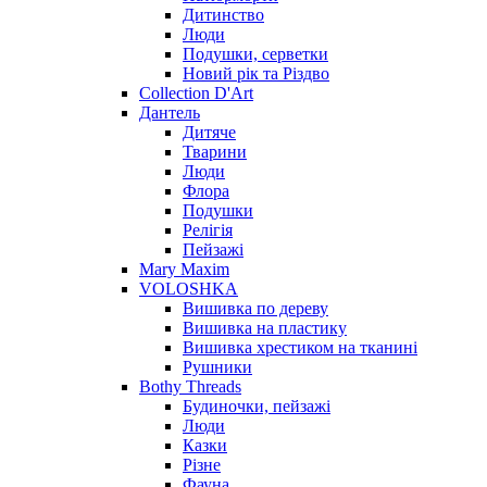
Дитинство
Люди
Подушки, серветки
Новий рік та Різдво
Collection D'Art
Дантель
Дитяче
Тварини
Люди
Флора
Подушки
Релігія
Пейзажі
Mary Maxim
VOLOSHKA
Вишивка по дереву
Вишивка на пластику
Вишивка хрестиком на тканині
Рушники
Bothy Threads
Будиночки, пейзажі
Люди
Казки
Різне
Фауна