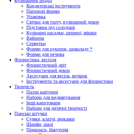
Кулінарний розділ
Кондитерські інструменти
Паперові форми
Упаковка
Свічки для торту, кулінарний декор
Підставки під солодощі
Кулінарні насадки, шприці, мішки
Вайнери
Серветки
Форми для цукерок, шоколаду *
Форми для печива
Флористика, весілля
Флористичний дріт
Флористичний декор
Аксесуари для весіль, вечірок
Інструменти та аксесуари для флористики
Творчість
Пазли картонні
Набори для видряпування
Інші канцтовари
Набори для дитячої творчості
Панські штучки
Сумки, клатчі, рюкзаки
Шарфи, шалі
Прикраси, біжутерія