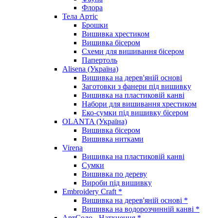
Флора
Тела Артіс
Брошки
Вишивка хрестиком
Вишивка бісером
Схеми для вишивання бісером
Папертоль
Alisena (Україна)
Вишивка на дерев'яній основі
Заготовки з фанери під вишивку
Вишивка на пластиковій канві
Набори для вишивання хрестиком
Еко-сумки під вишивку бісером
OLANTA (Україна)
Вишивка бісером
Вишивка нитками
Virena
Вишивка на пластиковій канві
Сумки
Вишивка по дереву
Вироби під вишивку
Embroidery Craft *
Вишивка на дерев'яній основі *
Вишивка на водорозчинній канві *
АртСоло - Натхнення *