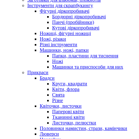
Інструменти для скрапбукингу
Фігурні діркопробивачі
Бордюрні діркопробивачі
Панчі (пробійники)
Кутові діркопробивачі
Ножиці, фігурні ножиці
Ножі, різаки
Різні інструменти
Машинки, ножі, папки
Папки, пластини для тиснення
Ножі
Машинки та приспособи для них
Прикраси
Брадси
Круги, квадрати
Квіти, флора
Свята
Різне
Квіточки, листочки
Паперові квіти
Тканинні квіти
Листочки, пелюстки
Половинки намистин, стрази, камінчики
Люверси