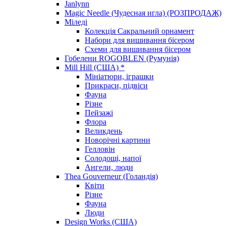
Janlynn
Magic Needle (Чудесная игла) (РОЗПРОДАЖ)
Міледі
Колекція Сакральний орнамент
Набори для вишивання бісером
Схеми для вишивання бісером
Гобелени ROGOBLEN (Румунія)
Mill Hill (США) *
Мініатюри, іграшки
Прикраси, підвіси
Фауна
Різне
Пейзажі
Флора
Великдень
Новорічні картини
Гелловін
Солодощі, напої
Ангели, люди
Thea Gouverneur (Голандія)
Квіти
Різне
Фауна
Люди
Design Works (США)