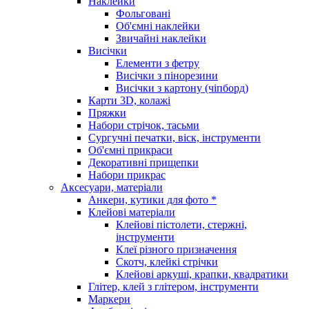
Наклейки
Фольговані
Об'ємні наклейки
Звичайні наклейки
Висічки
Елементи з фетру
Висічки з пінорезини
Висічки з картону (чіпборд)
Карти 3D, колажі
Пряжки
Набори стрічок, тасьми
Сургучні печатки, віск, інструменти
Об'ємні прикраси
Декоративні прищепки
Набори прикрас
Аксесуари, матеріали
Анкери, кутики для фото *
Клейові матеріали
Клейові пістолети, стержні,
інструменти
Клеї різного призначення
Скотч, клейкі стрічки
Клейові аркуші, крапки, квадратики
Глітер, клей з глітером, інструменти
Маркери