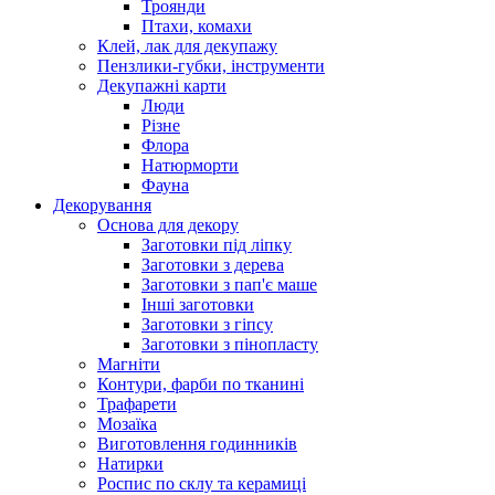
Троянди
Птахи, комахи
Клей, лак для декупажу
Пензлики-губки, інструменти
Декупажні карти
Люди
Різне
Флора
Натюрморти
Фауна
Декорування
Основа для декору
Заготовки під ліпку
Заготовки з дерева
Заготовки з пап'є маше
Інші заготовки
Заготовки з гіпсу
Заготовки з пінопласту
Магніти
Контури, фарби по тканині
Трафарети
Мозаїка
Виготовлення годинників
Натирки
Роспис по склу та керамиці