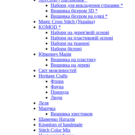
Набори для викладення стразами *
Вишивка бісером 3D *
Вишивка бісером на одязі *
Magic Cross Stitch (Україна)
KOMOD *
Набори на дерев'яній основі
Набори на пластиковій основі
Набори на тканині
Набори бісерні
Юркевич Марія
Вишивка на пластику
Вишивка на дереві
Світ можливостей
Heritage Crafts
Флора
Фауна
Природа
Люди
Леля
Марічка
Вишивка хрестиком
Шаменко Наталія
Kingdom of handmade
Stitch Color Mix