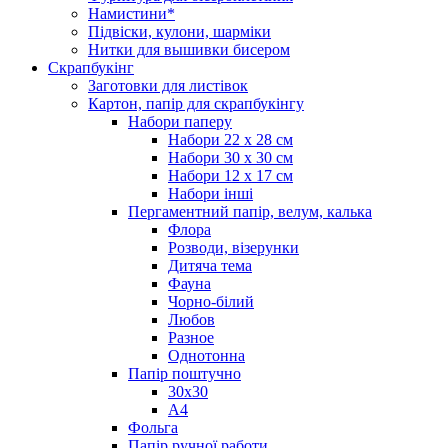
Намистини*
Підвіски, кулони, шарміки
Нитки для вышивки бисером
Скрапбукінг
Заготовки для листівок
Картон, папір для скрапбукінгу
Набори паперу
Набори 22 х 28 см
Набори 30 х 30 см
Набори 12 х 17 см
Набори інші
Пергаментний папір, велум, калька
Флора
Розводи, візерунки
Дитяча тема
Фауна
Чорно-білий
Любов
Разное
Однотонна
Папір поштучно
30х30
А4
Фольга
Папір ручної работи