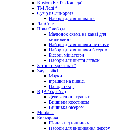
Kustom Krafts (Канада)
ТМ Леді *
Сузір'я Єдинорога
Набори для вишивання
ЛанСвіт
Нова Слобода
Малюнок-схема на канві для
вишивання
Набори для вишивки нитками
Набори для вишивки бісером
Бісерні мініатюри
Набори для шиття ляльок
Затишні хрестики *
Zayka stitch
Марки
Іграшки на підвісі
На підставці
ВДВ (Україна)
Декоративні іграшки
Вишивка хрестиком
Вишивка бісером
Mirabilia
Кольорова
Шопер під вишивку
Набори для вишивання декору