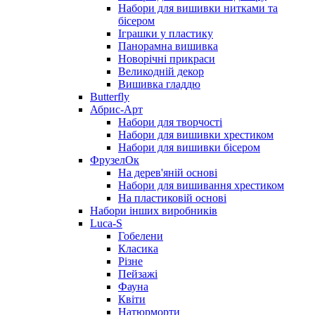
Набори для вишивки нитками та
бісером
Іграшки у пластику
Панорамна вишивка
Новорічні прикраси
Великодній декор
Вишивка гладдю
Butterfly
Абрис-Арт
Набори для творчості
Набори для вишивки хрестиком
Набори для вишивки бісером
ФрузелОк
На дерев'яній основі
Набори для вишивання хрестиком
На пластиковій основі
Набори інших виробників
Luca-S
Гобелени
Класика
Різне
Пейзажі
Фауна
Квіти
Натюрморти