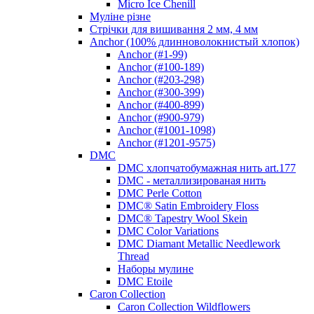
Micro Ice Chenill
Муліне різне
Стрічки для вишивання 2 мм, 4 мм
Anchor (100% длинноволокнистый хлопок)
Anchor (#1-99)
Anchor (#100-189)
Anchor (#203-298)
Anchor (#300-399)
Anchor (#400-899)
Anchor (#900-979)
Anchor (#1001-1098)
Anchor (#1201-9575)
DMC
DMC хлопчатобумажная нить art.177
DMC - металлизированая нить
DMC Perle Cotton
DMC® Satin Embroidery Floss
DMC® Tapestry Wool Skein
DMC Color Variations
DMC Diamant Metallic Needlework
Thread
Наборы мулине
DMC Etoile
Caron Collection
Caron Collection Wildflowers