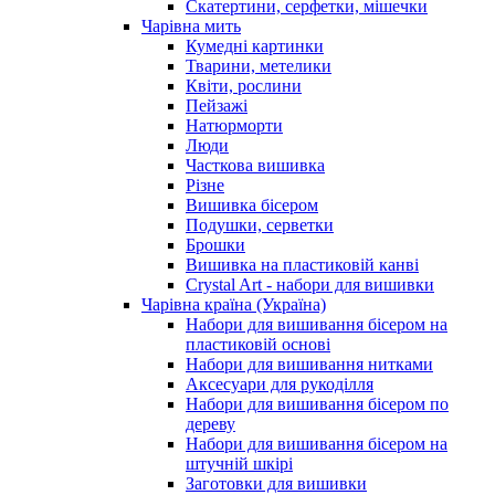
Скатертини, серфетки, мішечки
Чарiвна мить
Кумедні картинки
Тварини, метелики
Квіти, рослини
Пейзажі
Натюрморти
Люди
Часткова вишивка
Різне
Вишивка бісером
Подушки, серветки
Брошки
Вишивка на пластиковій канві
Crystal Art - набори для вишивки
Чарівна країна (Україна)
Набори для вишивання бісером на
пластиковій основі
Набори для вишивання нитками
Аксесуари для рукоділля
Набори для вишивання бісером по
дереву
Набори для вишивання бісером на
штучній шкірі
Заготовки для вишивки