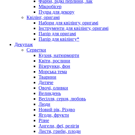
Фарби, рідкі перлини, лак
Мікробісер
Пудра для декору
Квілінг, оригамі
Набори для квілінгу, оригамі
Інструменти для квілінгу, оригамі
Папір для оригамі
Папір для квілінгу*
Декупаж
Серветки
Кухня, натюрморти
Квіти, рослини
Візерунки, фон
Морська тема
Тварини
Дитяче
Овочі, оливки
Великдень
Весілля, серця, любовь
Люди
Новий рік, Різдво
Ягоди, фрукти
Різне
Ангели, феї, релігія
Листя, гриби, плоди