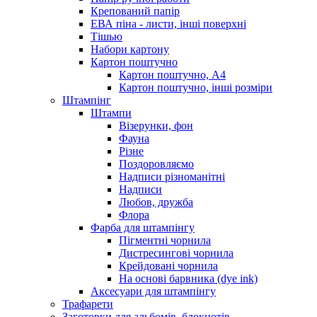
Крепований папір
ЕВА піна - листи, інші поверхні
Тішью
Набори картону
Картон поштучно
Картон поштучно, А4
Картон поштучно, інші розміри
Штампінг
Штампи
Візерунки, фон
Фауна
Різне
Поздоровляємо
Надписи різноманітні
Надписи
Любов, дружба
Флора
Фарба для штампінгу
Пігментні чорнила
Дистресингові чорнила
Крейдовані чорнила
На основі барвника (dye ink)
Аксесуари для штампінгу
Трафарети
Заготовки для альбомів, блокнотів