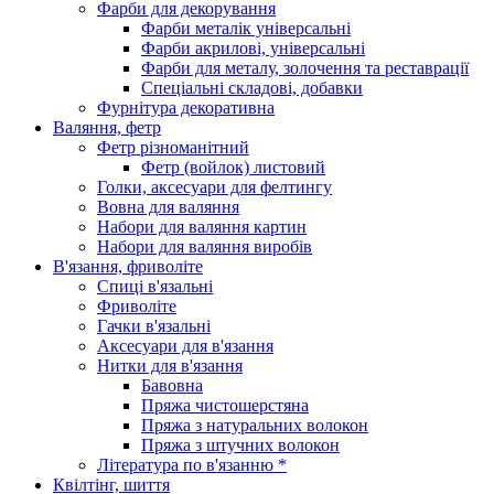
Фарби для декорування
Фарби металік універсальні
Фарби акрилові, універсальні
Фарби для металу, золочення та реставрації
Спеціальні складові, добавки
Фурнітура декоративна
Валяння, фетр
Фетр різноманітний
Фетр (войлок) листовий
Голки, аксесуари для фелтингу
Вовна для валяння
Набори для валяння картин
Набори для валяння виробів
В'язання, фриволіте
Спиці в'язальні
Фриволіте
Гачки в'язальні
Аксесуари для в'язання
Нитки для в'язання
Бавовна
Пряжа чистошерстяна
Пряжа з натуральних волокон
Пряжа з штучних волокон
Література по в'язанню *
Квілтінг, шиття