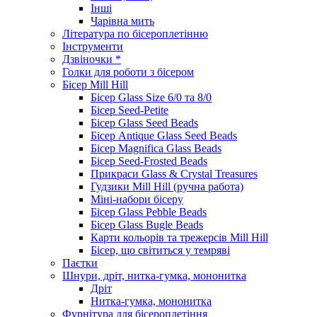
Інші
Чарівна мить
Література по бісероплетінню
Інструменти
Дзвіночки *
Голки для роботи з бісером
Бісер Mill Hill
Бісер Glass Size 6/0 та 8/0
Бісер Seed-Petite
Бісер Glass Seed Beads
Бісер Antique Glass Seed Beads
Бісер Magnifica Glass Beads
Бісер Seed-Frosted Beads
Прикраси Glass & Crystal Treasures
Гудзики Mill Hill (ручна работа)
Міні-набори бісеру
Бісер Glass Pebble Beads
Бісер Glass Bugle Beads
Карти кольорів та трежерсів Mill Hill
Бісер, що світиться у темряві
Паєтки
Шнури, дріт, нитка-гумка, мононитка
Дріт
Нитка-гумка, мононитка
Фурнітура для бісероплетіння