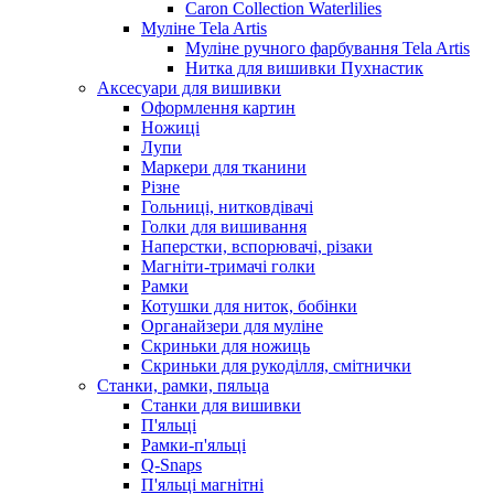
Caron Collection Waterlilies
Муліне Tela Artis
Муліне ручного фарбування Tela Artis
Нитка для вишивки Пухнастик
Аксесуари для вишивки
Оформлення картин
Ножиці
Лупи
Маркери для тканини
Різне
Гольниці, нитковдівачі
Голки для вишивання
Наперстки, вспорювачі, різаки
Магніти-тримачі голки
Рамки
Котушки для ниток, бобінки
Органайзери для муліне
Скриньки для ножиць
Скриньки для рукоділля, смітнички
Станки, рамки, пяльца
Станки для вишивки
П'яльці
Рамки-п'яльці
Q-Snaps
П'яльці магнітні