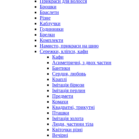
Прикраси для волосся
Брошки
Браслети
Різне
Каблучки
Годинники
Брелки
Комплекти
Намисто, прикраси на шию
Сережки, кліпси, кафи
Кафи
Асиметричні, з двох частин
Бантики
Сердця, любовь
Краплі
Імітація бірюзи
Імітація перлин
Предмети
Комахи
Квадратні, трикутні
Пташки
Імітація золота
Люди, частини тіла
Квіточки різні
Вечірні