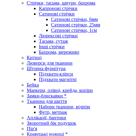
Стрічки, тасьма, шнури, бахрома
Капронові стрічки
Сатинові стрічки
Сатинові стрічки, 6мм
Сатинові стрічки, 25мм
Сатинові стрічки, 1см
Люрексові стрічки
Тасьма, сутаж
Інші стрічки
Бахрома, мереживо
Китиці
Люверси для тканини
Шторна фурнітура
Підхвати-кліпси
Підхвати магнітні
Бейка
Маркери, олівці, крейда, копіри
Замки-блискавки *
Тканина для шиття
Набори тканини, відрізи
Фетр, метраж
Аплікації, бантики
Зворотний бік подушок
Пір'я
Кравецькі ножиці *