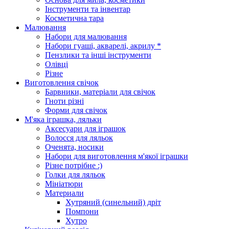
Інструменти та інвентар
Косметична тара
Малювання
Набори для малювання
Набори гуаші, акварелі, акрилу *
Пензлики та інші інструменти
Олівці
Різне
Виготовлення свічок
Барвники, матеріали для свічок
Гноти різні
Форми для свічок
М'яка іграшка, ляльки
Аксесуари для іграшок
Волосся для ляльок
Оченята, носики
Набори для виготовлення м'якої іграшки
Різне потрібне :)
Голки для ляльок
Мініатюри
Материали
Хутряний (синельний) дріт
Помпони
Хутро