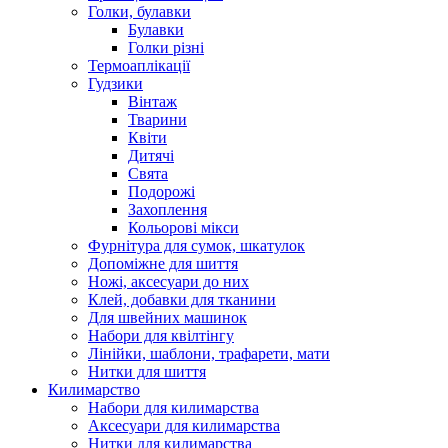
Голки, булавки
Булавки
Голки різні
Термоаплікації
Гудзики
Вінтаж
Тварини
Квіти
Дитячі
Свята
Подорожі
Захоплення
Кольорові мікси
Фурнітура для сумок, шкатулок
Допоміжне для шиття
Ножі, аксесуари до них
Клей, добавки для тканини
Для швейних машинок
Набори для квілтінгу
Лінійки, шаблони, трафарети, мати
Нитки для шиття
Килимарство
Набори для килимарства
Аксесуари для килимарства
Нитки для килимарства