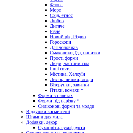
Флора
Море
Схід, етнос
Любов
Дитяче
Різне
Новий рік, Різдво
Гороскопи
Для чоловіків
Смаколики, їда, напитки
Прості форми
Люди, частини тіла
Інші свята
Містика, Хелоуїн
Листя, шишки, ягоди
Візерунки, завитки
Птахи, комахи *
Форми в палетах
Форми під нарізку *
Силіконові форми та молди
Віддушки косметичні
Штампи для мила
Добавки, декор
Сухоцвіти, сухофрукти
Основа для мила, косметики