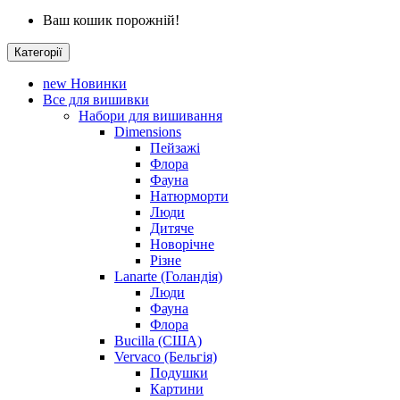
Ваш кошик порожній!
Категорії
new
Новинки
Все для вишивки
Набори для вишивання
Dimensions
Пейзажі
Флора
Фауна
Натюрморти
Люди
Дитяче
Новорічне
Різне
Lanarte (Голандія)
Люди
Фауна
Флора
Bucilla (США)
Vervaco (Бельгія)
Подушки
Картини