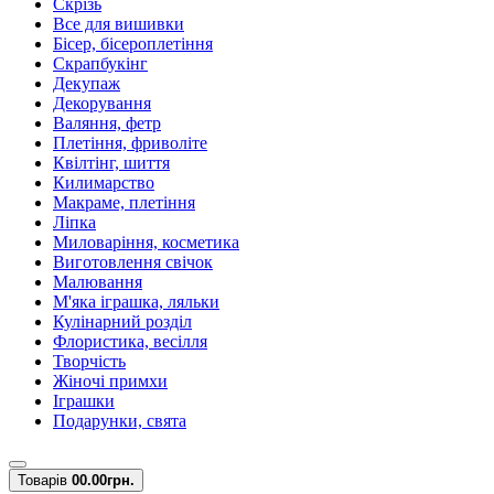
Скрізь
Все для вишивки
Бісер, бісероплетіння
Скрапбукінг
Декупаж
Декорування
Валяння, фетр
Плетіння, фриволіте
Квілтінг, шиття
Килимарство
Макраме, плетіння
Ліпка
Миловаріння, косметика
Виготовлення свічок
Малювання
М'яка іграшка, ляльки
Кулінарний розділ
Флористика, весілля
Творчість
Жіночі примхи
Іграшки
Подарунки, свята
Товарів
0
0.00грн.