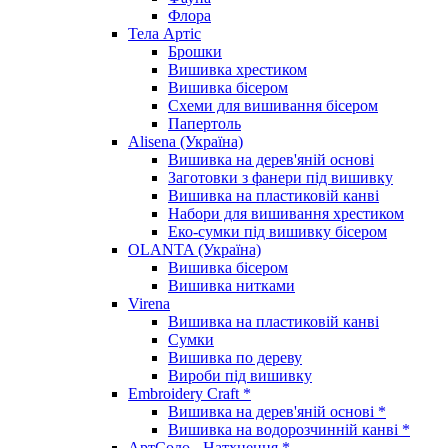
Флора
Тела Артіс
Брошки
Вишивка хрестиком
Вишивка бісером
Схеми для вишивання бісером
Папертоль
Alisena (Україна)
Вишивка на дерев'яній основі
Заготовки з фанери під вишивку
Вишивка на пластиковій канві
Набори для вишивання хрестиком
Еко-сумки під вишивку бісером
OLANTA (Україна)
Вишивка бісером
Вишивка нитками
Virena
Вишивка на пластиковій канві
Сумки
Вишивка по дереву
Вироби під вишивку
Embroidery Craft *
Вишивка на дерев'яній основі *
Вишивка на водорозчинній канві *
АртСоло - Натхнення *