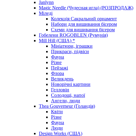
Janlynn
Magic Needle (Чудесная игла) (РОЗПРОДАЖ)
Міледі
Колекція Сакральний орнамент
Набори для вишивання бісером
Схеми для вишивання бісером
Гобелени ROGOBLEN (Румунія)
Mill Hill (США) *
Мініатюри, іграшки
Прикраси, підвіси
Фауна
Різне
Пейзажі
Флора
Великдень
Новорічні картини
Гелловін
Солодощі, напої
Ангели, люди
Thea Gouverneur (Голандія)
Квіти
Різне
Фауна
Люди
Design Works (США)