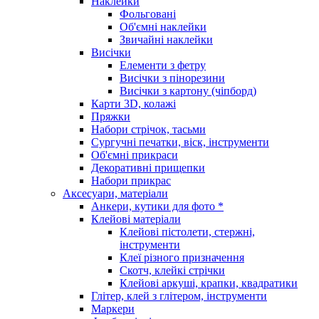
Наклейки
Фольговані
Об'ємні наклейки
Звичайні наклейки
Висічки
Елементи з фетру
Висічки з пінорезини
Висічки з картону (чіпборд)
Карти 3D, колажі
Пряжки
Набори стрічок, тасьми
Сургучні печатки, віск, інструменти
Об'ємні прикраси
Декоративні прищепки
Набори прикрас
Аксесуари, матеріали
Анкери, кутики для фото *
Клейові матеріали
Клейові пістолети, стержні,
інструменти
Клеї різного призначення
Скотч, клейкі стрічки
Клейові аркуші, крапки, квадратики
Глітер, клей з глітером, інструменти
Маркери