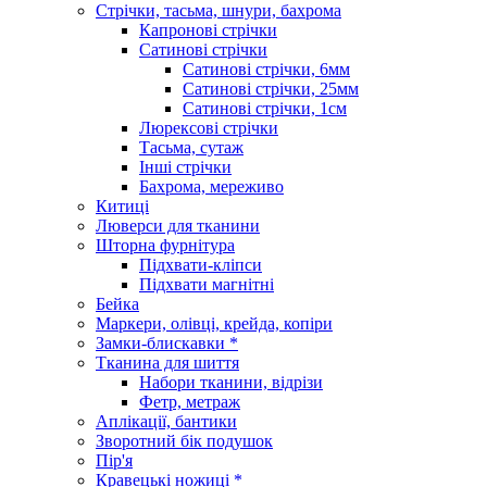
Стрічки, тасьма, шнури, бахрома
Капронові стрічки
Сатинові стрічки
Сатинові стрічки, 6мм
Сатинові стрічки, 25мм
Сатинові стрічки, 1см
Люрексові стрічки
Тасьма, сутаж
Інші стрічки
Бахрома, мереживо
Китиці
Люверси для тканини
Шторна фурнітура
Підхвати-кліпси
Підхвати магнітні
Бейка
Маркери, олівці, крейда, копіри
Замки-блискавки *
Тканина для шиття
Набори тканини, відрізи
Фетр, метраж
Аплікації, бантики
Зворотний бік подушок
Пір'я
Кравецькі ножиці *