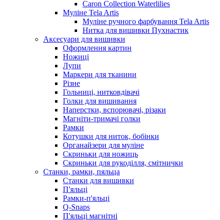
Caron Collection Waterlilies
Муліне Tela Artis
Муліне ручного фарбування Tela Artis
Нитка для вишивки Пухнастик
Аксесуари для вишивки
Оформлення картин
Ножиці
Лупи
Маркери для тканини
Різне
Гольниці, нитковдівачі
Голки для вишивання
Наперстки, вспорювачі, різаки
Магніти-тримачі голки
Рамки
Котушки для ниток, бобінки
Органайзери для муліне
Скриньки для ножиць
Скриньки для рукоділля, смітнички
Станки, рамки, пяльца
Станки для вишивки
П'яльці
Рамки-п'яльці
Q-Snaps
П'яльці магнітні