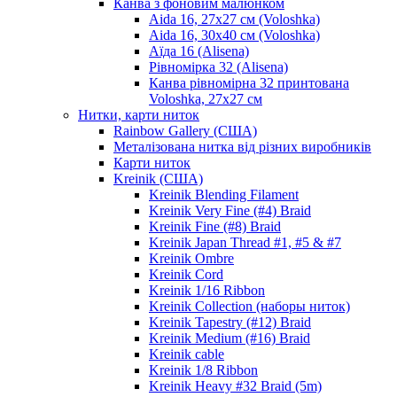
Канва з фоновим малюнком
Aida 16, 27х27 см (Voloshka)
Aida 16, 30х40 см (Voloshka)
Аїда 16 (Alisena)
Рівномірка 32 (Alisena)
Канва рівномірна 32 принтована
Voloshka, 27х27 см
Нитки, карти ниток
Rainbow Gallery (США)
Металізована нитка від різних виробників
Карти ниток
Kreinik (США)
Kreinik Blending Filament
Kreinik Very Fine (#4) Braid
Kreinik Fine (#8) Braid
Kreinik Japan Thread #1, #5 & #7
Kreinik Ombre
Kreinik Cord
Kreinik 1/16 Ribbon
Kreinik Collection (наборы ниток)
Kreinik Tapestry (#12) Braid
Kreinik Medium (#16) Braid
Kreinik cable
Kreinik 1/8 Ribbon
Kreinik Heavy #32 Braid (5m)