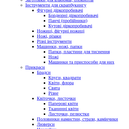
Інструменти для скрапбукингу
Фігурні діркопробивачі
Бордюрні діркопробивачі
Панчі (пробійники)
Кутові діркопробивачі
Ножиці, фігурні ножиці
Ножі, різаки
Різні інструменти
Машинки, ножі, папки
Папки, пластини для тиснення
Ножі
Машинки та приспособи для них
Прикраси
Брадси
Круги, квадрати
Квіти, флора
Свята
Різне
Квіточки, листочки
Паперові квіти
Тканинні квіти
Листочки, пелюстки
Половинки намистин, стрази, камінчики
Люверси