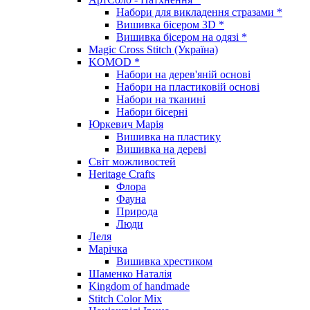
Набори для викладення стразами *
Вишивка бісером 3D *
Вишивка бісером на одязі *
Magic Cross Stitch (Україна)
KOMOD *
Набори на дерев'яній основі
Набори на пластиковій основі
Набори на тканині
Набори бісерні
Юркевич Марія
Вишивка на пластику
Вишивка на дереві
Світ можливостей
Heritage Crafts
Флора
Фауна
Природа
Люди
Леля
Марічка
Вишивка хрестиком
Шаменко Наталія
Kingdom of handmade
Stitch Color Mix