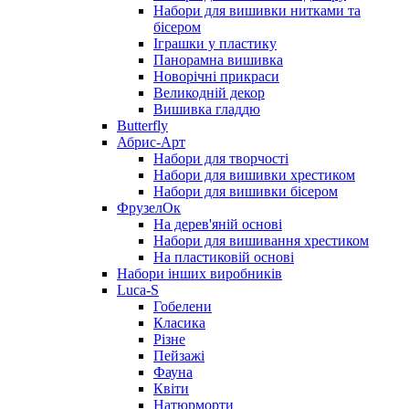
Набори для вишивки нитками та
бісером
Іграшки у пластику
Панорамна вишивка
Новорічні прикраси
Великодній декор
Вишивка гладдю
Butterfly
Абрис-Арт
Набори для творчості
Набори для вишивки хрестиком
Набори для вишивки бісером
ФрузелОк
На дерев'яній основі
Набори для вишивання хрестиком
На пластиковій основі
Набори інших виробників
Luca-S
Гобелени
Класика
Різне
Пейзажі
Фауна
Квіти
Натюрморти