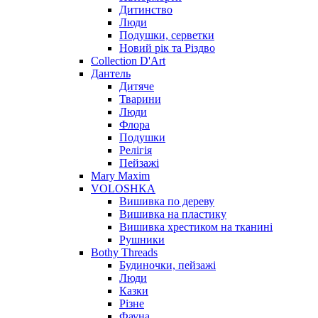
Дитинство
Люди
Подушки, серветки
Новий рік та Різдво
Collection D'Art
Дантель
Дитяче
Тварини
Люди
Флора
Подушки
Релігія
Пейзажі
Mary Maxim
VOLOSHKA
Вишивка по дереву
Вишивка на пластику
Вишивка хрестиком на тканині
Рушники
Bothy Threads
Будиночки, пейзажі
Люди
Казки
Різне
Фауна