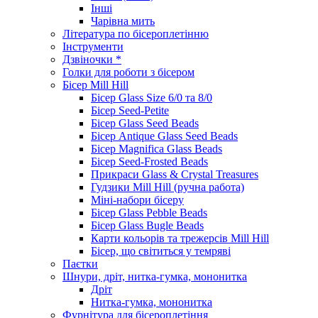
Інші
Чарівна мить
Література по бісероплетінню
Інструменти
Дзвіночки *
Голки для роботи з бісером
Бісер Mill Hill
Бісер Glass Size 6/0 та 8/0
Бісер Seed-Petite
Бісер Glass Seed Beads
Бісер Antique Glass Seed Beads
Бісер Magnifica Glass Beads
Бісер Seed-Frosted Beads
Прикраси Glass & Crystal Treasures
Гудзики Mill Hill (ручна работа)
Міні-набори бісеру
Бісер Glass Pebble Beads
Бісер Glass Bugle Beads
Карти кольорів та трежерсів Mill Hill
Бісер, що світиться у темряві
Паєтки
Шнури, дріт, нитка-гумка, мононитка
Дріт
Нитка-гумка, мононитка
Фурнітура для бісероплетіння