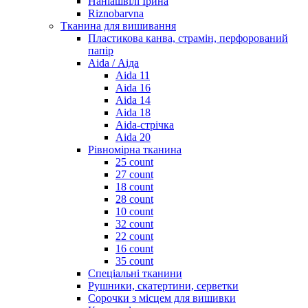
Наніашвілі Ірина
Riznobarvna
Тканина для вишивання
Пластикова канва, страмін, перфорований
папір
Aida / Аіда
Aida 11
Aida 16
Aida 14
Aida 18
Aida-стрічка
Aida 20
Рівномірна тканина
25 count
27 count
18 count
28 count
10 count
32 count
22 count
16 count
35 count
Спеціальні тканини
Рушники, скатертини, серветки
Сорочки з місцем для вишивки