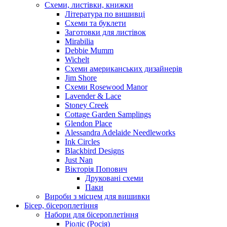
Схеми, листівки, книжки
Література по вишивці
Схеми та буклети
Заготовки для листівок
Mirabilia
Debbie Mumm
Wichelt
Схеми американських дизайнерів
Jim Shore
Cхеми Rosewood Manor
Lavender & Lace
Stoney Creek
Cottage Garden Samplings
Glendon Place
Alessandra Adelaide Needleworks
Ink Circles
Blackbird Designs
Just Nan
Вікторія Попович
Друковані схеми
Паки
Вироби з місцем для вишивки
Бісер, бісероплетіння
Набори для бісероплетіння
Ріоліс (Росія)