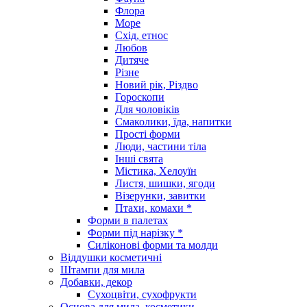
Флора
Море
Схід, етнос
Любов
Дитяче
Різне
Новий рік, Різдво
Гороскопи
Для чоловіків
Смаколики, їда, напитки
Прості форми
Люди, частини тіла
Інші свята
Містика, Хелоуїн
Листя, шишки, ягоди
Візерунки, завитки
Птахи, комахи *
Форми в палетах
Форми під нарізку *
Силіконові форми та молди
Віддушки косметичні
Штампи для мила
Добавки, декор
Сухоцвіти, сухофрукти
Основа для мила, косметики