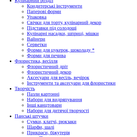
Кулінарний розділ
Кондитерські інструменти
Паперові форми
Упаковка
Свічки для торту, кулінарний декор
Підставки під солодощі
Кулінарні насадки, шприці, мішки
Вайнери
Серветки
Форми для цукерок, шоколаду *
Форми для печива
Флористика, весілля
Флористичний дріт
Флористичний декор
Аксесуари для весіль, вечірок
Інструменти та аксесуари для флористики
Творчість
Пазли картонні
Набори для видряпування
Інші канцтовари
Набори для дитячої творчості
Панські штучки
Сумки, клатчі, рюкзаки
Шарфи, шалі
Прикраси, біжутерія