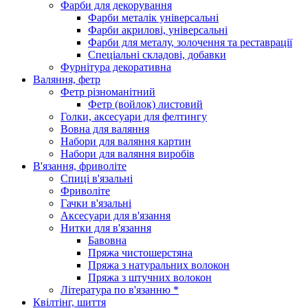
Фарби для декорування
Фарби металік універсальні
Фарби акрилові, універсальні
Фарби для металу, золочення та реставрації
Спеціальні складові, добавки
Фурнітура декоративна
Валяння, фетр
Фетр різноманітний
Фетр (войлок) листовий
Голки, аксесуари для фелтингу
Вовна для валяння
Набори для валяння картин
Набори для валяння виробів
В'язання, фриволіте
Спиці в'язальні
Фриволіте
Гачки в'язальні
Аксесуари для в'язання
Нитки для в'язання
Бавовна
Пряжа чистошерстяна
Пряжа з натуральних волокон
Пряжа з штучних волокон
Література по в'язанню *
Квілтінг, шиття