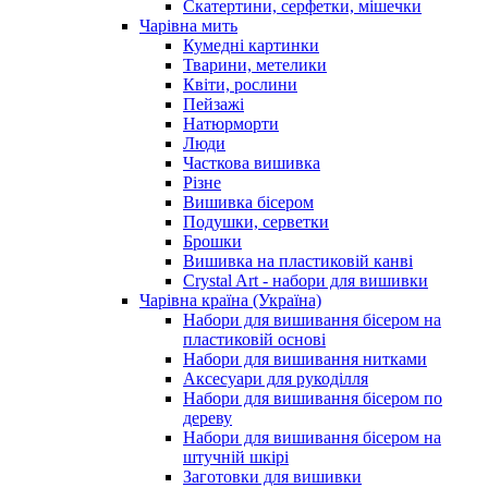
Скатертини, серфетки, мішечки
Чарiвна мить
Кумедні картинки
Тварини, метелики
Квіти, рослини
Пейзажі
Натюрморти
Люди
Часткова вишивка
Різне
Вишивка бісером
Подушки, серветки
Брошки
Вишивка на пластиковій канві
Crystal Art - набори для вишивки
Чарівна країна (Україна)
Набори для вишивання бісером на
пластиковій основі
Набори для вишивання нитками
Аксесуари для рукоділля
Набори для вишивання бісером по
дереву
Набори для вишивання бісером на
штучній шкірі
Заготовки для вишивки