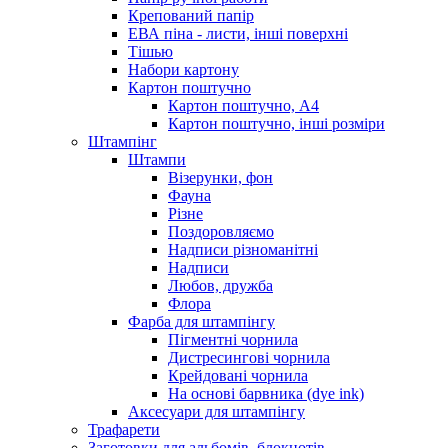
Крепований папір
ЕВА піна - листи, інші поверхні
Тішью
Набори картону
Картон поштучно
Картон поштучно, А4
Картон поштучно, інші розміри
Штампінг
Штампи
Візерунки, фон
Фауна
Різне
Поздоровляємо
Надписи різноманітні
Надписи
Любов, дружба
Флора
Фарба для штампінгу
Пігментні чорнила
Дистресингові чорнила
Крейдовані чорнила
На основі барвника (dye ink)
Аксесуари для штампінгу
Трафарети
Заготовки для альбомів, блокнотів