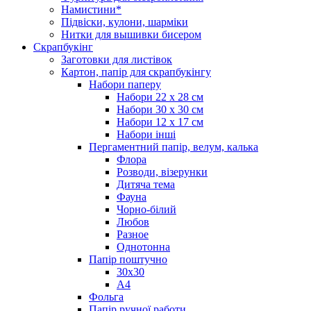
Намистини*
Підвіски, кулони, шарміки
Нитки для вышивки бисером
Скрапбукінг
Заготовки для листівок
Картон, папір для скрапбукінгу
Набори паперу
Набори 22 х 28 см
Набори 30 х 30 см
Набори 12 х 17 см
Набори інші
Пергаментний папір, велум, калька
Флора
Розводи, візерунки
Дитяча тема
Фауна
Чорно-білий
Любов
Разное
Однотонна
Папір поштучно
30х30
А4
Фольга
Папір ручної работи