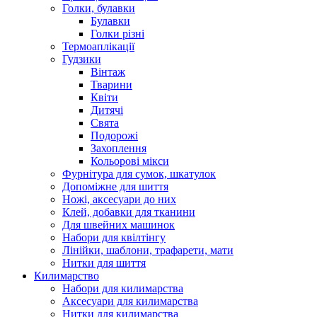
Голки, булавки
Булавки
Голки різні
Термоаплікації
Гудзики
Вінтаж
Тварини
Квіти
Дитячі
Свята
Подорожі
Захоплення
Кольорові мікси
Фурнітура для сумок, шкатулок
Допоміжне для шиття
Ножі, аксесуари до них
Клей, добавки для тканини
Для швейних машинок
Набори для квілтінгу
Лінійки, шаблони, трафарети, мати
Нитки для шиття
Килимарство
Набори для килимарства
Аксесуари для килимарства
Нитки для килимарства