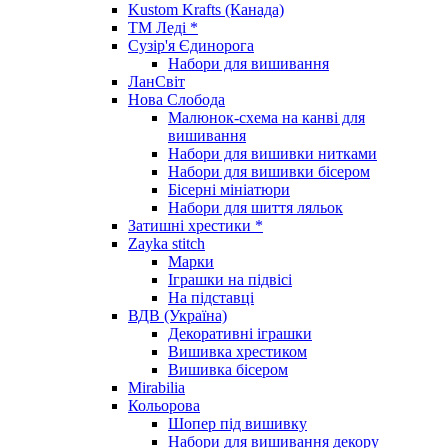
Kustom Krafts (Канада)
ТМ Леді *
Сузір'я Єдинорога
Набори для вишивання
ЛанСвіт
Нова Слобода
Малюнок-схема на канві для
вишивання
Набори для вишивки нитками
Набори для вишивки бісером
Бісерні мініатюри
Набори для шиття ляльок
Затишні хрестики *
Zayka stitch
Марки
Іграшки на підвісі
На підставці
ВДВ (Україна)
Декоративні іграшки
Вишивка хрестиком
Вишивка бісером
Mirabilia
Кольорова
Шопер під вишивку
Набори для вишивання декору