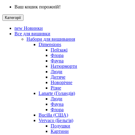
Ваш кошик порожній!
Категорії
new
Новинки
Все для вишивки
Набори для вишивання
Dimensions
Пейзажі
Флора
Фауна
Натюрморти
Люди
Дитяче
Новорічне
Різне
Lanarte (Голандія)
Люди
Фауна
Флора
Bucilla (США)
Vervaco (Бельгія)
Подушки
Картини