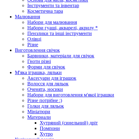
Інструменти та інвентар
Косметична тара
Малювання
Набори для малювання
Набори гуаші, акварелі, акрилу *
Пензлики та інші інструменти
Олівці
Різне
Виготовлення свічок
Барвники, матеріали для свічок
Гноти різні
Форми для свічок
М'яка іграшка, ляльки
Аксесуари для іграшок
Волосся для ляльок
Оченята, носики
Набори для виготовлення м'якої іграшки
Різне потрібне :)
Голки для ляльок
Мініатюри
Материали
Хутряний (синельний) дріт
Помпони
Хутро