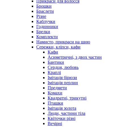
Прикраси для волосся
Брошки
Браслети
Різне
Каблучки
Годинники
Брелки
Комплекти
Намисто, прикраси на шию
Сережки, кліпси, кафи
Кафи
Асиметричні, з двох частин
Бантики
Сердця, любовь
Краплі
Імітація бірюзи
Імітація перлин
Предмети
Комахи
Квадратні, трикутні
Пташки
Імітація золота
Люди, частини тіла
Квіточки різні
Вечірні