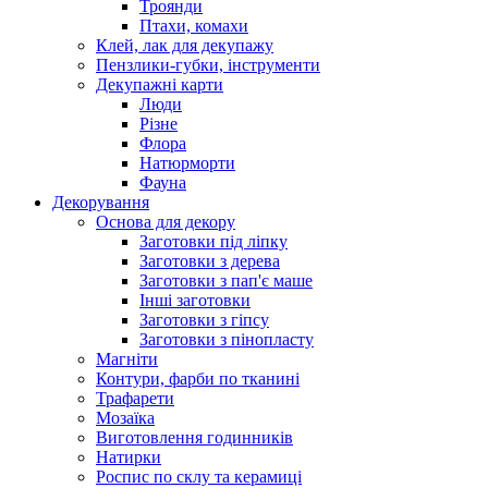
Троянди
Птахи, комахи
Клей, лак для декупажу
Пензлики-губки, інструменти
Декупажні карти
Люди
Різне
Флора
Натюрморти
Фауна
Декорування
Основа для декору
Заготовки під ліпку
Заготовки з дерева
Заготовки з пап'є маше
Інші заготовки
Заготовки з гіпсу
Заготовки з пінопласту
Магніти
Контури, фарби по тканині
Трафарети
Мозаїка
Виготовлення годинників
Натирки
Роспис по склу та керамиці