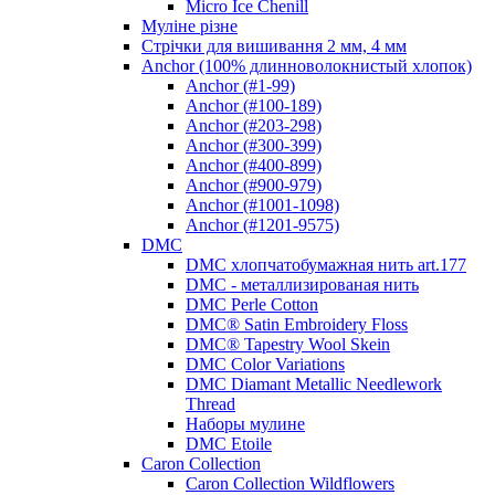
Micro Ice Chenill
Муліне різне
Стрічки для вишивання 2 мм, 4 мм
Anchor (100% длинноволокнистый хлопок)
Anchor (#1-99)
Anchor (#100-189)
Anchor (#203-298)
Anchor (#300-399)
Anchor (#400-899)
Anchor (#900-979)
Anchor (#1001-1098)
Anchor (#1201-9575)
DMC
DMC хлопчатобумажная нить art.177
DMC - металлизированая нить
DMC Perle Cotton
DMC® Satin Embroidery Floss
DMC® Tapestry Wool Skein
DMC Color Variations
DMC Diamant Metallic Needlework
Thread
Наборы мулине
DMC Etoile
Caron Collection
Caron Collection Wildflowers