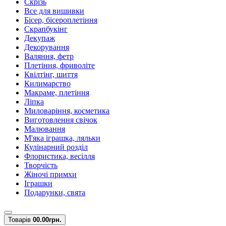
Скрізь
Все для вишивки
Бісер, бісероплетіння
Скрапбукінг
Декупаж
Декорування
Валяння, фетр
Плетіння, фриволіте
Квілтінг, шиття
Килимарство
Макраме, плетіння
Ліпка
Миловаріння, косметика
Виготовлення свічок
Малювання
М'яка іграшка, ляльки
Кулінарний розділ
Флористика, весілля
Творчість
Жіночі примхи
Іграшки
Подарунки, свята
Товарів
0
0.00грн.