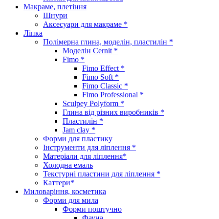
Макраме, плетіння
Шнури
Аксесуари для макраме *
Ліпка
Полімерна глина, моделін, пластилін *
Моделін Cernit *
Fimo *
Fimo Effect *
Fimo Soft *
Fimo Classic *
Fimo Professional *
Sculpey Polyform *
Глина від різних виробників *
Пластилін *
Jam clay *
Форми для пластику
Інструменти для ліплення *
Матеріали для ліплення*
Холодна емаль
Текстурні пластини для ліплення *
Каттери*
Миловаріння, косметика
Форми для мила
Форми поштучно
Фауна