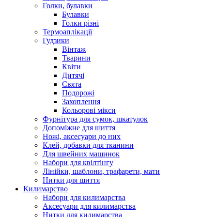
Голки, булавки
Булавки
Голки різні
Термоаплікації
Гудзики
Вінтаж
Тварини
Квіти
Дитячі
Свята
Подорожі
Захоплення
Кольорові мікси
Фурнітура для сумок, шкатулок
Допоміжне для шиття
Ножі, аксесуари до них
Клей, добавки для тканини
Для швейних машинок
Набори для квілтінгу
Лінійки, шаблони, трафарети, мати
Нитки для шиття
Килимарство
Набори для килимарства
Аксесуари для килимарства
Нитки для килимарства