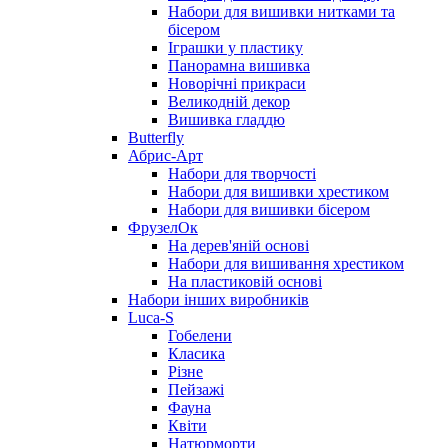
Набори для вишивки нитками та
бісером
Іграшки у пластику
Панорамна вишивка
Новорічні прикраси
Великодній декор
Вишивка гладдю
Butterfly
Абрис-Арт
Набори для творчості
Набори для вишивки хрестиком
Набори для вишивки бісером
ФрузелОк
На дерев'яній основі
Набори для вишивання хрестиком
На пластиковій основі
Набори інших виробників
Luca-S
Гобелени
Класика
Різне
Пейзажі
Фауна
Квіти
Натюрморти