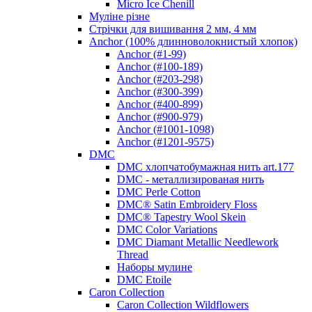
Micro Ice Chenill
Муліне різне
Стрічки для вишивання 2 мм, 4 мм
Anchor (100% длинноволокнистый хлопок)
Anchor (#1-99)
Anchor (#100-189)
Anchor (#203-298)
Anchor (#300-399)
Anchor (#400-899)
Anchor (#900-979)
Anchor (#1001-1098)
Anchor (#1201-9575)
DMC
DMC хлопчатобумажная нить art.177
DMC - металлизированая нить
DMC Perle Cotton
DMC® Satin Embroidery Floss
DMC® Tapestry Wool Skein
DMC Color Variations
DMC Diamant Metallic Needlework
Thread
Наборы мулине
DMC Etoile
Caron Collection
Caron Collection Wildflowers