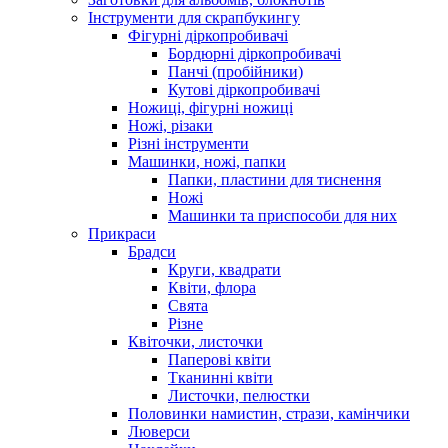
Інструменти для скрапбукингу
Фігурні діркопробивачі
Бордюрні діркопробивачі
Панчі (пробійники)
Кутові діркопробивачі
Ножиці, фігурні ножиці
Ножі, різаки
Різні інструменти
Машинки, ножі, папки
Папки, пластини для тиснення
Ножі
Машинки та приспособи для них
Прикраси
Брадси
Круги, квадрати
Квіти, флора
Свята
Різне
Квіточки, листочки
Паперові квіти
Тканинні квіти
Листочки, пелюстки
Половинки намистин, стрази, камінчики
Люверси