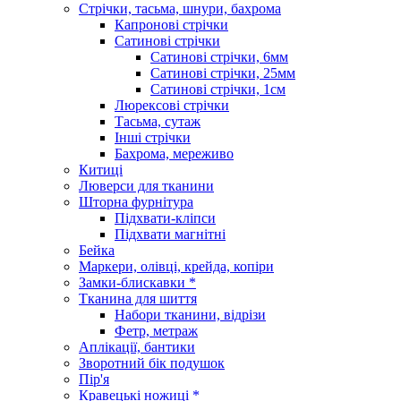
Стрічки, тасьма, шнури, бахрома
Капронові стрічки
Сатинові стрічки
Сатинові стрічки, 6мм
Сатинові стрічки, 25мм
Сатинові стрічки, 1см
Люрексові стрічки
Тасьма, сутаж
Інші стрічки
Бахрома, мереживо
Китиці
Люверси для тканини
Шторна фурнітура
Підхвати-кліпси
Підхвати магнітні
Бейка
Маркери, олівці, крейда, копіри
Замки-блискавки *
Тканина для шиття
Набори тканини, відрізи
Фетр, метраж
Аплікації, бантики
Зворотний бік подушок
Пір'я
Кравецькі ножиці *