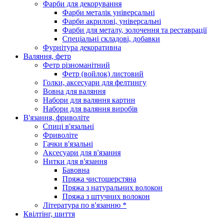
Фарби для декорування
Фарби металік універсальні
Фарби акрилові, універсальні
Фарби для металу, золочення та реставрації
Спеціальні складові, добавки
Фурнітура декоративна
Валяння, фетр
Фетр різноманітний
Фетр (войлок) листовий
Голки, аксесуари для фелтингу
Вовна для валяння
Набори для валяння картин
Набори для валяння виробів
В'язання, фриволіте
Спиці в'язальні
Фриволіте
Гачки в'язальні
Аксесуари для в'язання
Нитки для в'язання
Бавовна
Пряжа чистошерстяна
Пряжа з натуральних волокон
Пряжа з штучних волокон
Література по в'язанню *
Квілтінг, шиття