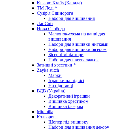
Kustom Krafts (Канада)
ТМ Леді *
Сузір'я Єдинорога
Набори для вишивання
ЛанСвіт
Нова Слобода
Малюнок-схема на канві для
вишивання
Набори для вишивки нитками
Набори для вишивки бісером
Бісерні мініатюри
Набори для шиття ляльок
Затишні хрестики *
Zayka stitch
Марки
Іграшки на підвісі
На підставці
ВДВ (Україна)
Декоративні іграшки
Вишивка хрестиком
Вишивка бісером
Mirabilia
Кольорова
Шопер під вишивку
Набори для вишивання декору