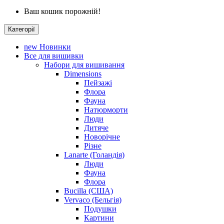
Ваш кошик порожній!
Категорії
new
Новинки
Все для вишивки
Набори для вишивання
Dimensions
Пейзажі
Флора
Фауна
Натюрморти
Люди
Дитяче
Новорічне
Різне
Lanarte (Голандія)
Люди
Фауна
Флора
Bucilla (США)
Vervaco (Бельгія)
Подушки
Картини