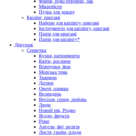
Фарби, рідкі перлини, лак
Мікробісер
Пудра для декору
Квілінг, оригамі
Набори для квілінгу, оригамі
Інструменти для квілінгу, оригамі
Папір для оригамі
Папір для квілінгу*
Декупаж
Серветки
Кухня, натюрморти
Квіти, рослини
Візерунки, фон
Морська тема
Тварини
Дитяче
Овочі, оливки
Великдень
Весілля, серця, любовь
Люди
Новий рік, Різдво
Ягоди, фрукти
Різне
Ангели, феї, релігія
Листя, гриби, плоди