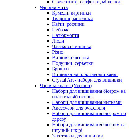
Скатертини, серфетки, мішечки
Чарiвна мить
Кумедні картинки
Тварини, метелики
Квіти, рослини
Пейзажі
Натюрморти
Люди
Часткова вишивка
Різне
Вишивка бісером
Подушки, серветки
Брошки
Вишивка на пластиковій канві
Crystal Art - набори для вишивки
Чарівна країна (Україна)
Набори для вишивання бісером на
пластиковій основі
Набори для вишивання нитками
Аксесуари для рукоділля
Набори для вишивання бісером по
дереву
Набори для вишивання бісером на
штучній шкірі
Заготовки для вишивки