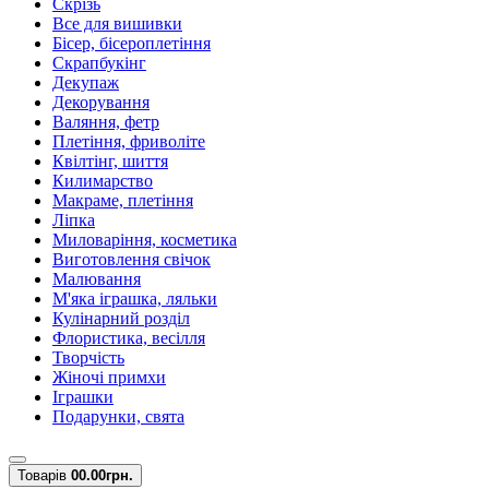
Скрізь
Все для вишивки
Бісер, бісероплетіння
Скрапбукінг
Декупаж
Декорування
Валяння, фетр
Плетіння, фриволіте
Квілтінг, шиття
Килимарство
Макраме, плетіння
Ліпка
Миловаріння, косметика
Виготовлення свічок
Малювання
М'яка іграшка, ляльки
Кулінарний розділ
Флористика, весілля
Творчість
Жіночі примхи
Іграшки
Подарунки, свята
Товарів
0
0.00грн.