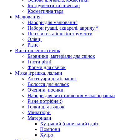
Інструменти та інвентар
Косметична тара
Малювання
Набори для малювання
Набори гуаші, акварелі, акрилу *
Пензлики та інші інструменти
Олівці
Різне
Виготовлення свічок
Барвники, матеріали для свічок
Гноти різні
Форми для свічок
М'яка іграшка, ляльки
Аксесуари для іграшок
Волосся для ляльок
Оченята, носики
Набори для виготовлення м'якої іграшки
Різне потрібне :)
Голки для ляльок
Мініатюри
Материали
Хутряний (синельний) дріт
Помпони
Хутро