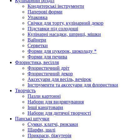
Кулінарний розділ
Кондитерські інструменти
Паперові форми
Упаковка
Свічки для торту, кулінарний декор
Підставки під солодощі
Кулінарні насадки, шприці, мішки
Вайнери
Серветки
Форми для цукерок, шоколаду *
Форми для печива
Флористика, весілля
Флористичний дріт
Флористичний декор
Аксесуари для весіль, вечірок
Інструменти та аксесуари для флористики
Творчість
Пазли картонні
Набори для видряпування
Інші канцтовари
Набори для дитячої творчості
Панські штучки
Сумки, клатчі, рюкзаки
Шарфи, шалі
Прикраси, біжутерія