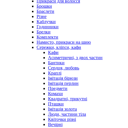
Прикраси для волосся
Брошки
Браслети
Різне
Каблучки
Годинники
Брелки
Комплекти
Намисто, прикраси на шию
Сережки, кліпси, кафи
Кафи
Асиметричні, з двох частин
Бантики
Сердця, любовь
Краплі
Імітація бірюзи
Імітація перлин
Предмети
Комахи
Квадратні, трикутні
Пташки
Імітація золота
Люди, частини тіла
Квіточки різні
Вечірні