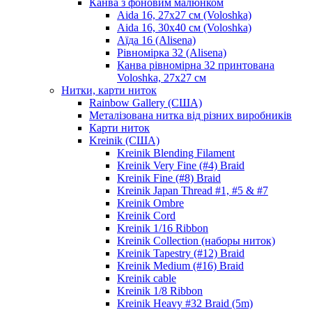
Канва з фоновим малюнком
Aida 16, 27х27 см (Voloshka)
Aida 16, 30х40 см (Voloshka)
Аїда 16 (Alisena)
Рівномірка 32 (Alisena)
Канва рівномірна 32 принтована
Voloshka, 27х27 см
Нитки, карти ниток
Rainbow Gallery (США)
Металізована нитка від різних виробників
Карти ниток
Kreinik (США)
Kreinik Blending Filament
Kreinik Very Fine (#4) Braid
Kreinik Fine (#8) Braid
Kreinik Japan Thread #1, #5 & #7
Kreinik Ombre
Kreinik Cord
Kreinik 1/16 Ribbon
Kreinik Collection (наборы ниток)
Kreinik Tapestry (#12) Braid
Kreinik Medium (#16) Braid
Kreinik cable
Kreinik 1/8 Ribbon
Kreinik Heavy #32 Braid (5m)