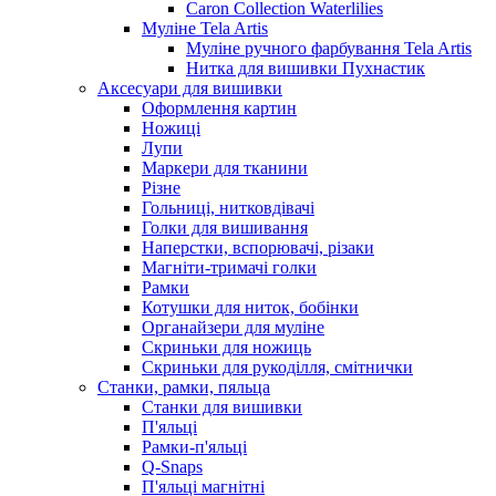
Caron Collection Waterlilies
Муліне Tela Artis
Муліне ручного фарбування Tela Artis
Нитка для вишивки Пухнастик
Аксесуари для вишивки
Оформлення картин
Ножиці
Лупи
Маркери для тканини
Різне
Гольниці, нитковдівачі
Голки для вишивання
Наперстки, вспорювачі, різаки
Магніти-тримачі голки
Рамки
Котушки для ниток, бобінки
Органайзери для муліне
Скриньки для ножиць
Скриньки для рукоділля, смітнички
Станки, рамки, пяльца
Станки для вишивки
П'яльці
Рамки-п'яльці
Q-Snaps
П'яльці магнітні