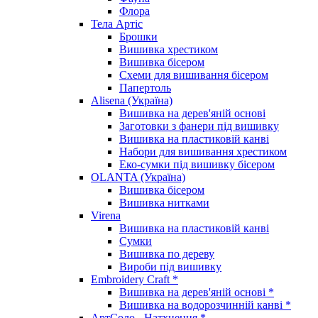
Флора
Тела Артіс
Брошки
Вишивка хрестиком
Вишивка бісером
Схеми для вишивання бісером
Папертоль
Alisena (Україна)
Вишивка на дерев'яній основі
Заготовки з фанери під вишивку
Вишивка на пластиковій канві
Набори для вишивання хрестиком
Еко-сумки під вишивку бісером
OLANTA (Україна)
Вишивка бісером
Вишивка нитками
Virena
Вишивка на пластиковій канві
Сумки
Вишивка по дереву
Вироби під вишивку
Embroidery Craft *
Вишивка на дерев'яній основі *
Вишивка на водорозчинній канві *
АртСоло - Натхнення *