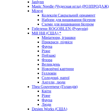
Janlynn
Magic Needle (Чудесная игла) (РОЗПРОДАЖ)
Міледі
Колекція Сакральний орнамент
Набори для вишивання бісером
Схеми для вишивання бісером
Гобелени ROGOBLEN (Румунія)
Mill Hill (США) *
Мініатюри, іграшки
Прикраси, підвіси
Фауна
Різне
Пейзажі
Флора
Великдень
Новорічні картини
Гелловін
Солодощі, напої
Ангели, люди
Thea Gouverneur (Голандія)
Квіти
Різне
Фауна
Люди
Design Works (США)