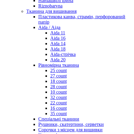
Наніашвілі Ірина
Riznobarvna
Тканина для вишивання
Пластикова канва, страмін, перфорований
папір
Aida / Аіда
Aida 11
Aida 16
Aida 14
Aida 18
Aida-стрічка
Aida 20
Рівномірна тканина
25 count
27 count
18 count
28 count
10 count
32 count
22 count
16 count
35 count
Спеціальні тканини
Рушники, скатертини, серветки
Сорочки з місцем для вишивки