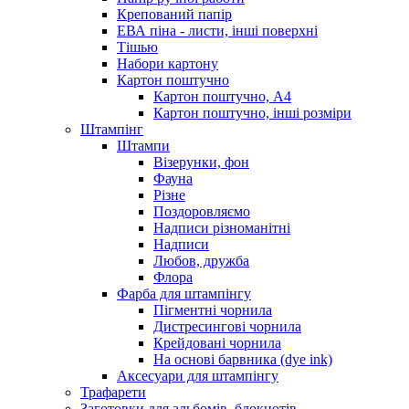
Крепований папір
ЕВА піна - листи, інші поверхні
Тішью
Набори картону
Картон поштучно
Картон поштучно, А4
Картон поштучно, інші розміри
Штампінг
Штампи
Візерунки, фон
Фауна
Різне
Поздоровляємо
Надписи різноманітні
Надписи
Любов, дружба
Флора
Фарба для штампінгу
Пігментні чорнила
Дистресингові чорнила
Крейдовані чорнила
На основі барвника (dye ink)
Аксесуари для штампінгу
Трафарети
Заготовки для альбомів, блокнотів