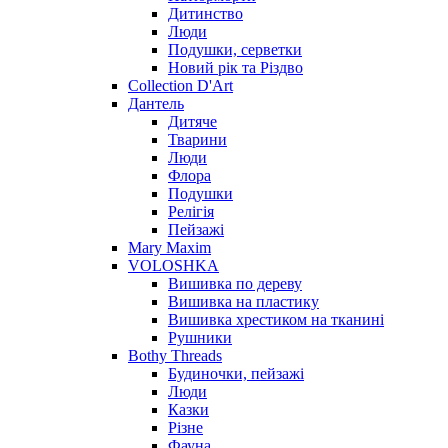
Дитинство
Люди
Подушки, серветки
Новий рік та Різдво
Collection D'Art
Дантель
Дитяче
Тварини
Люди
Флора
Подушки
Релігія
Пейзажі
Mary Maxim
VOLOSHKA
Вишивка по дереву
Вишивка на пластику
Вишивка хрестиком на тканині
Рушники
Bothy Threads
Будиночки, пейзажі
Люди
Казки
Різне
Фауна