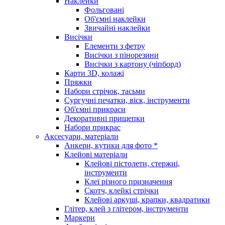
Наклейки
Фольговані
Об'ємні наклейки
Звичайні наклейки
Висічки
Елементи з фетру
Висічки з пінорезини
Висічки з картону (чіпборд)
Карти 3D, колажі
Пряжки
Набори стрічок, тасьми
Сургучні печатки, віск, інструменти
Об'ємні прикраси
Декоративні прищепки
Набори прикрас
Аксесуари, матеріали
Анкери, кутики для фото *
Клейові матеріали
Клейові пістолети, стержні,
інструменти
Клеї різного призначення
Скотч, клейкі стрічки
Клейові аркуші, крапки, квадратики
Глітер, клей з глітером, інструменти
Маркери