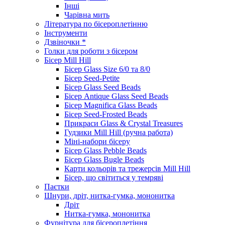
Інші
Чарівна мить
Література по бісероплетінню
Інструменти
Дзвіночки *
Голки для роботи з бісером
Бісер Mill Hill
Бісер Glass Size 6/0 та 8/0
Бісер Seed-Petite
Бісер Glass Seed Beads
Бісер Antique Glass Seed Beads
Бісер Magnifica Glass Beads
Бісер Seed-Frosted Beads
Прикраси Glass & Crystal Treasures
Гудзики Mill Hill (ручна работа)
Міні-набори бісеру
Бісер Glass Pebble Beads
Бісер Glass Bugle Beads
Карти кольорів та трежерсів Mill Hill
Бісер, що світиться у темряві
Паєтки
Шнури, дріт, нитка-гумка, мононитка
Дріт
Нитка-гумка, мононитка
Фурнітура для бісероплетіння