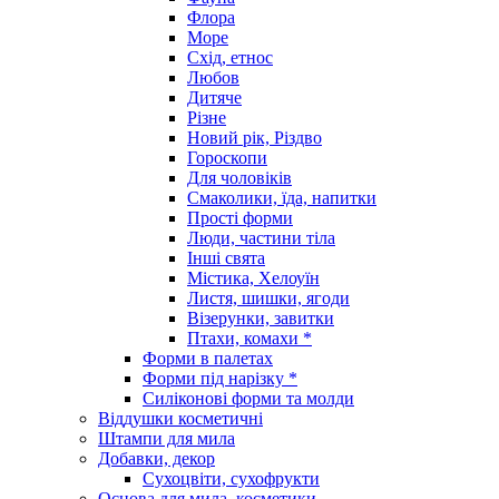
Флора
Море
Схід, етнос
Любов
Дитяче
Різне
Новий рік, Різдво
Гороскопи
Для чоловіків
Смаколики, їда, напитки
Прості форми
Люди, частини тіла
Інші свята
Містика, Хелоуїн
Листя, шишки, ягоди
Візерунки, завитки
Птахи, комахи *
Форми в палетах
Форми під нарізку *
Силіконові форми та молди
Віддушки косметичні
Штампи для мила
Добавки, декор
Сухоцвіти, сухофрукти
Основа для мила, косметики