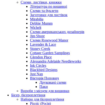
Схеми, листівки, книжки
Література по вишивці
Схеми та буклети
Заготовки для листівок
Mirabilia
Debbie Mumm
Wichelt
Схеми американських дизайнерів
Jim Shore
Cхеми Rosewood Manor
Lavender & Lace
Stoney Creek
Cottage Garden Samplings
Glendon Place
Alessandra Adelaide Needleworks
Ink Circles
Blackbird Designs
Just Nan
Вікторія Попович
Друковані схеми
Паки
Вироби з місцем для вишивки
Бісер, бісероплетіння
Набори для бісероплетіння
Ріоліс (Росія)