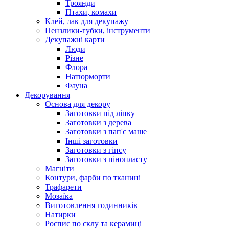
Троянди
Птахи, комахи
Клей, лак для декупажу
Пензлики-губки, інструменти
Декупажні карти
Люди
Різне
Флора
Натюрморти
Фауна
Декорування
Основа для декору
Заготовки під ліпку
Заготовки з дерева
Заготовки з пап'є маше
Інші заготовки
Заготовки з гіпсу
Заготовки з пінопласту
Магніти
Контури, фарби по тканині
Трафарети
Мозаїка
Виготовлення годинників
Натирки
Роспис по склу та керамиці