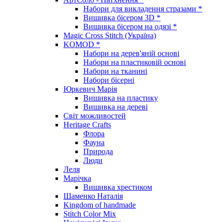
Набори для викладення стразами *
Вишивка бісером 3D *
Вишивка бісером на одязі *
Magic Cross Stitch (Україна)
KOMOD *
Набори на дерев'яній основі
Набори на пластиковій основі
Набори на тканині
Набори бісерні
Юркевич Марія
Вишивка на пластику
Вишивка на дереві
Світ можливостей
Heritage Crafts
Флора
Фауна
Природа
Люди
Леля
Марічка
Вишивка хрестиком
Шаменко Наталія
Kingdom of handmade
Stitch Color Mix