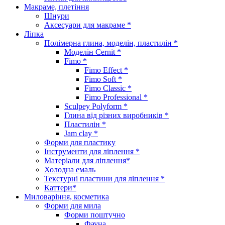
Макраме, плетіння
Шнури
Аксесуари для макраме *
Ліпка
Полімерна глина, моделін, пластилін *
Моделін Cernit *
Fimo *
Fimo Effect *
Fimo Soft *
Fimo Classic *
Fimo Professional *
Sculpey Polyform *
Глина від різних виробників *
Пластилін *
Jam clay *
Форми для пластику
Інструменти для ліплення *
Матеріали для ліплення*
Холодна емаль
Текстурні пластини для ліплення *
Каттери*
Миловаріння, косметика
Форми для мила
Форми поштучно
Фауна