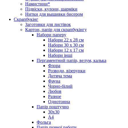
Намистини*
Підвіски, кулони, шарміки
Нитки для вышивки бисером
Скрапбукінг
Заготовки для листівок
Картон, папір для скрапбукінгу
Набори паперу
Набори 22 х 28 см
Набори 30 х 30 см
Набори 12 х 17 см
Набори інші
Пергаментний папір, велум, калька
Флора
Розводи, візерунки
Дитяча тема
Фауна
Чорно-білий
Любов
Разное
Однотонна
Папір поштучно
30х30
А4
Фольга
Папір ручної работи