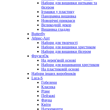
Набори для вишивки нитками та
бісером
Іграшки у пластику
Панорамна вишивка
Новорічні прикраси
Великодній декор
Вишивка гладдю
Butterfly
Абрис-Арт
Набори для творчості
Набори для вишивки хрестиком
Набори для вишивки бісером
ФрузелОк
На дерев'яній основі
Набори для вишивання хрестиком
На пластиковій основі
Набори інших виробників
Luca-S
Гобелени
Класика
Різне
Пейзажі
Фауна
Квіти
Натюрморти