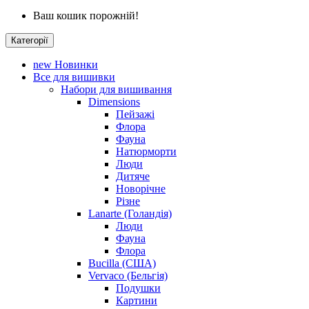
Ваш кошик порожній!
Категорії
new
Новинки
Все для вишивки
Набори для вишивання
Dimensions
Пейзажі
Флора
Фауна
Натюрморти
Люди
Дитяче
Новорічне
Різне
Lanarte (Голандія)
Люди
Фауна
Флора
Bucilla (США)
Vervaco (Бельгія)
Подушки
Картини