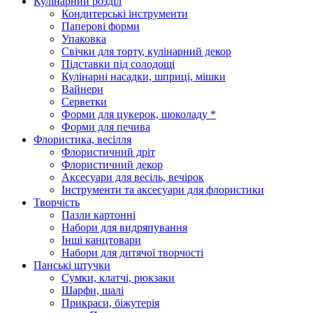
Кулінарний розділ
Кондитерські інструменти
Паперові форми
Упаковка
Свічки для торту, кулінарний декор
Підставки під солодощі
Кулінарні насадки, шприці, мішки
Вайнери
Серветки
Форми для цукерок, шоколаду *
Форми для печива
Флористика, весілля
Флористичний дріт
Флористичний декор
Аксесуари для весіль, вечірок
Інструменти та аксесуари для флористики
Творчість
Пазли картонні
Набори для видряпування
Інші канцтовари
Набори для дитячої творчості
Панські штучки
Сумки, клатчі, рюкзаки
Шарфи, шалі
Прикраси, біжутерія