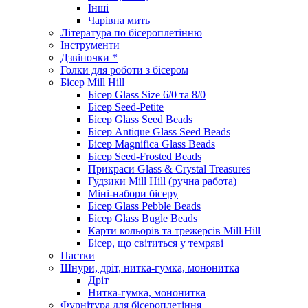
Інші
Чарівна мить
Література по бісероплетінню
Інструменти
Дзвіночки *
Голки для роботи з бісером
Бісер Mill Hill
Бісер Glass Size 6/0 та 8/0
Бісер Seed-Petite
Бісер Glass Seed Beads
Бісер Antique Glass Seed Beads
Бісер Magnifica Glass Beads
Бісер Seed-Frosted Beads
Прикраси Glass & Crystal Treasures
Гудзики Mill Hill (ручна работа)
Міні-набори бісеру
Бісер Glass Pebble Beads
Бісер Glass Bugle Beads
Карти кольорів та трежерсів Mill Hill
Бісер, що світиться у темряві
Паєтки
Шнури, дріт, нитка-гумка, мононитка
Дріт
Нитка-гумка, мононитка
Фурнітура для бісероплетіння