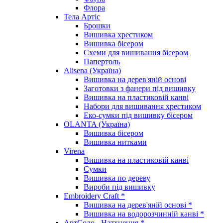
Флора
Тела Артіс
Брошки
Вишивка хрестиком
Вишивка бісером
Схеми для вишивання бісером
Папертоль
Alisena (Україна)
Вишивка на дерев'яній основі
Заготовки з фанери під вишивку
Вишивка на пластиковій канві
Набори для вишивання хрестиком
Еко-сумки під вишивку бісером
OLANTA (Україна)
Вишивка бісером
Вишивка нитками
Virena
Вишивка на пластиковій канві
Сумки
Вишивка по дереву
Вироби під вишивку
Embroidery Craft *
Вишивка на дерев'яній основі *
Вишивка на водорозчинній канві *
АртСоло - Натхнення *