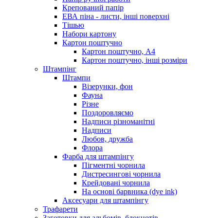
Крепований папір
ЕВА піна - листи, інші поверхні
Тішью
Набори картону
Картон поштучно
Картон поштучно, А4
Картон поштучно, інші розміри
Штампінг
Штампи
Візерунки, фон
Фауна
Різне
Поздоровляємо
Надписи різноманітні
Надписи
Любов, дружба
Флора
Фарба для штампінгу
Пігментні чорнила
Дистресингові чорнила
Крейдовані чорнила
На основі барвника (dye ink)
Аксесуари для штампінгу
Трафарети
Заготовки для альбомів, блокнотів