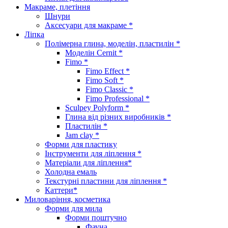
Макраме, плетіння
Шнури
Аксесуари для макраме *
Ліпка
Полімерна глина, моделін, пластилін *
Моделін Cernit *
Fimo *
Fimo Effect *
Fimo Soft *
Fimo Classic *
Fimo Professional *
Sculpey Polyform *
Глина від різних виробників *
Пластилін *
Jam clay *
Форми для пластику
Інструменти для ліплення *
Матеріали для ліплення*
Холодна емаль
Текстурні пластини для ліплення *
Каттери*
Миловаріння, косметика
Форми для мила
Форми поштучно
Фауна