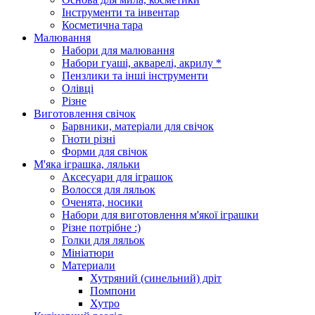
Інструменти та інвентар
Косметична тара
Малювання
Набори для малювання
Набори гуаші, акварелі, акрилу *
Пензлики та інші інструменти
Олівці
Різне
Виготовлення свічок
Барвники, матеріали для свічок
Гноти різні
Форми для свічок
М'яка іграшка, ляльки
Аксесуари для іграшок
Волосся для ляльок
Оченята, носики
Набори для виготовлення м'якої іграшки
Різне потрібне :)
Голки для ляльок
Мініатюри
Материали
Хутряний (синельний) дріт
Помпони
Хутро