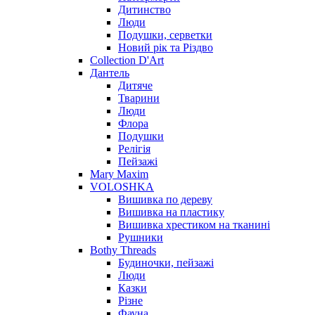
Дитинство
Люди
Подушки, серветки
Новий рік та Різдво
Collection D'Art
Дантель
Дитяче
Тварини
Люди
Флора
Подушки
Релігія
Пейзажі
Mary Maxim
VOLOSHKA
Вишивка по дереву
Вишивка на пластику
Вишивка хрестиком на тканині
Рушники
Bothy Threads
Будиночки, пейзажі
Люди
Казки
Різне
Фауна