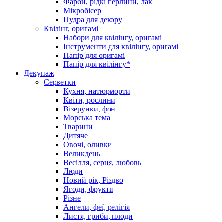
Фарби, рідкі перлини, лак
Мікробісер
Пудра для декору
Квілінг, оригамі
Набори для квілінгу, оригамі
Інструменти для квілінгу, оригамі
Папір для оригамі
Папір для квілінгу*
Декупаж
Серветки
Кухня, натюрморти
Квіти, рослини
Візерунки, фон
Морська тема
Тварини
Дитяче
Овочі, оливки
Великдень
Весілля, серця, любовь
Люди
Новий рік, Різдво
Ягоди, фрукти
Різне
Ангели, феї, релігія
Листя, гриби, плоди