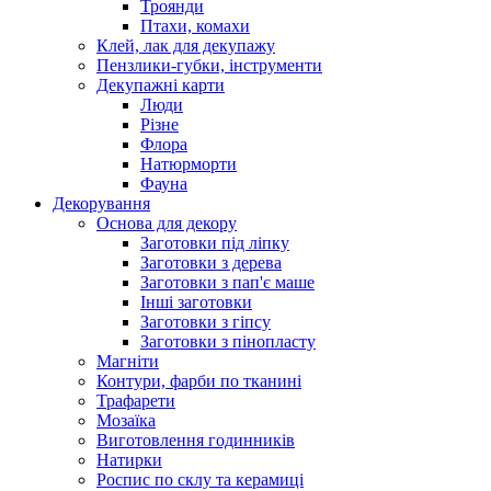
Троянди
Птахи, комахи
Клей, лак для декупажу
Пензлики-губки, інструменти
Декупажні карти
Люди
Різне
Флора
Натюрморти
Фауна
Декорування
Основа для декору
Заготовки під ліпку
Заготовки з дерева
Заготовки з пап'є маше
Інші заготовки
Заготовки з гіпсу
Заготовки з пінопласту
Магніти
Контури, фарби по тканині
Трафарети
Мозаїка
Виготовлення годинників
Натирки
Роспис по склу та керамиці