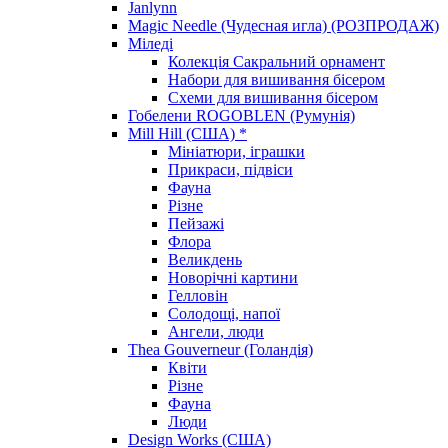
Janlynn
Magic Needle (Чудесная игла) (РОЗПРОДАЖ)
Міледі
Колекція Сакральний орнамент
Набори для вишивання бісером
Схеми для вишивання бісером
Гобелени ROGOBLEN (Румунія)
Mill Hill (США) *
Мініатюри, іграшки
Прикраси, підвіси
Фауна
Різне
Пейзажі
Флора
Великдень
Новорічні картини
Гелловін
Солодощі, напої
Ангели, люди
Thea Gouverneur (Голандія)
Квіти
Різне
Фауна
Люди
Design Works (США)