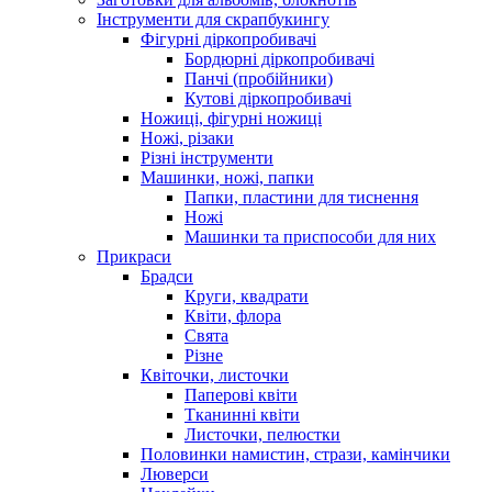
Інструменти для скрапбукингу
Фігурні діркопробивачі
Бордюрні діркопробивачі
Панчі (пробійники)
Кутові діркопробивачі
Ножиці, фігурні ножиці
Ножі, різаки
Різні інструменти
Машинки, ножі, папки
Папки, пластини для тиснення
Ножі
Машинки та приспособи для них
Прикраси
Брадси
Круги, квадрати
Квіти, флора
Свята
Різне
Квіточки, листочки
Паперові квіти
Тканинні квіти
Листочки, пелюстки
Половинки намистин, стрази, камінчики
Люверси