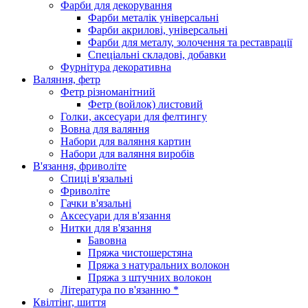
Фарби для декорування
Фарби металік універсальні
Фарби акрилові, універсальні
Фарби для металу, золочення та реставрації
Спеціальні складові, добавки
Фурнітура декоративна
Валяння, фетр
Фетр різноманітний
Фетр (войлок) листовий
Голки, аксесуари для фелтингу
Вовна для валяння
Набори для валяння картин
Набори для валяння виробів
В'язання, фриволіте
Спиці в'язальні
Фриволіте
Гачки в'язальні
Аксесуари для в'язання
Нитки для в'язання
Бавовна
Пряжа чистошерстяна
Пряжа з натуральних волокон
Пряжа з штучних волокон
Література по в'язанню *
Квілтінг, шиття