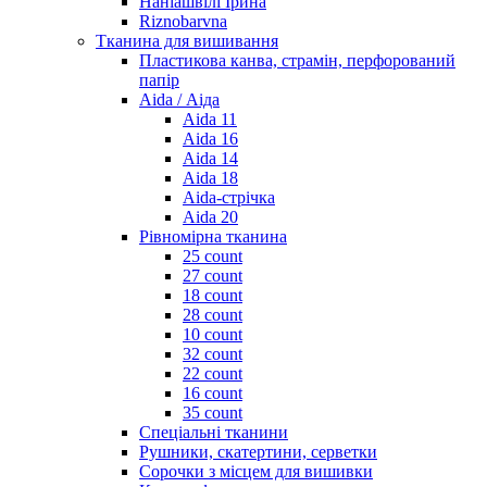
Наніашвілі Ірина
Riznobarvna
Тканина для вишивання
Пластикова канва, страмін, перфорований
папір
Aida / Аіда
Aida 11
Aida 16
Aida 14
Aida 18
Aida-стрічка
Aida 20
Рівномірна тканина
25 count
27 count
18 count
28 count
10 count
32 count
22 count
16 count
35 count
Спеціальні тканини
Рушники, скатертини, серветки
Сорочки з місцем для вишивки