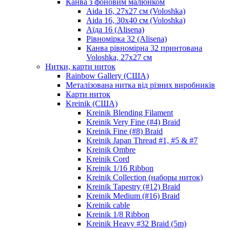
Канва з фоновим малюнком
Aida 16, 27х27 см (Voloshka)
Aida 16, 30х40 см (Voloshka)
Аїда 16 (Alisena)
Рівномірка 32 (Alisena)
Канва рівномірна 32 принтована
Voloshka, 27х27 см
Нитки, карти ниток
Rainbow Gallery (США)
Металізована нитка від різних виробників
Карти ниток
Kreinik (США)
Kreinik Blending Filament
Kreinik Very Fine (#4) Braid
Kreinik Fine (#8) Braid
Kreinik Japan Thread #1, #5 & #7
Kreinik Ombre
Kreinik Cord
Kreinik 1/16 Ribbon
Kreinik Collection (наборы ниток)
Kreinik Tapestry (#12) Braid
Kreinik Medium (#16) Braid
Kreinik cable
Kreinik 1/8 Ribbon
Kreinik Heavy #32 Braid (5m)