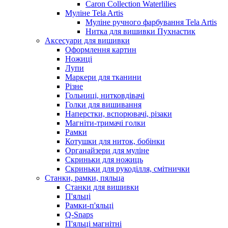
Caron Collection Waterlilies
Муліне Tela Artis
Муліне ручного фарбування Tela Artis
Нитка для вишивки Пухнастик
Аксесуари для вишивки
Оформлення картин
Ножиці
Лупи
Маркери для тканини
Різне
Гольниці, нитковдівачі
Голки для вишивання
Наперстки, вспорювачі, різаки
Магніти-тримачі голки
Рамки
Котушки для ниток, бобінки
Органайзери для муліне
Скриньки для ножиць
Скриньки для рукоділля, смітнички
Станки, рамки, пяльца
Станки для вишивки
П'яльці
Рамки-п'яльці
Q-Snaps
П'яльці магнітні