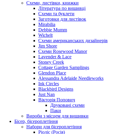
Схеми, листівки, книжки
Література по вишивці
Схеми та буклети
Заготовки для листівок
Mirabilia
Debbie Mumm
Wichelt
Схеми американських дизайнерів
Jim Shore
Cхеми Rosewood Manor
Lavender & Lace
Stoney Creek
Cottage Garden Samplings
Glendon Place
Alessandra Adelaide Needleworks
Ink Circles
Blackbird Designs
Just Nan
Вікторія Попович
Друковані схеми
Паки
Вироби з місцем для вишивки
Бісер, бісероплетіння
Набори для бісероплетіння
Ріоліс (Росія)