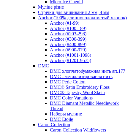
Micro Ice Chenill
Муліне різне
Стрічки для вишивання 2 мм, 4 мм
Anchor (100% длинноволокнистый хлопок)
Anchor (#1-99)
Anchor (#100-189)
Anchor (#203-298)
Anchor (#300-399)
Anchor (#400-899)
Anchor (#900-979)
Anchor (#1001-1098)
Anchor (#1201-9575)
DMC
DMC хлопчатобумажная нить art.177
DMC - металлизированая нить
DMC Perle Cotton
DMC® Satin Embroidery Floss
DMC® Tapestry Wool Skein
DMC Color Variations
DMC Diamant Metallic Needlework
Thread
Наборы мулине
DMC Etoile
Caron Collection
Caron Collection Wildflowers