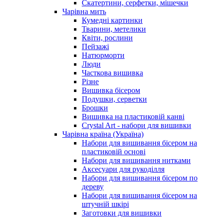
Скатертини, серфетки, мішечки
Чарiвна мить
Кумедні картинки
Тварини, метелики
Квіти, рослини
Пейзажі
Натюрморти
Люди
Часткова вишивка
Різне
Вишивка бісером
Подушки, серветки
Брошки
Вишивка на пластиковій канві
Crystal Art - набори для вишивки
Чарівна країна (Україна)
Набори для вишивання бісером на
пластиковій основі
Набори для вишивання нитками
Аксесуари для рукоділля
Набори для вишивання бісером по
дереву
Набори для вишивання бісером на
штучній шкірі
Заготовки для вишивки