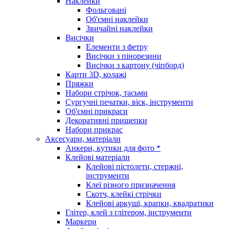
Наклейки
Фольговані
Об'ємні наклейки
Звичайні наклейки
Висічки
Елементи з фетру
Висічки з пінорезини
Висічки з картону (чіпборд)
Карти 3D, колажі
Пряжки
Набори стрічок, тасьми
Сургучні печатки, віск, інструменти
Об'ємні прикраси
Декоративні прищепки
Набори прикрас
Аксесуари, матеріали
Анкери, кутики для фото *
Клейові матеріали
Клейові пістолети, стержні,
інструменти
Клеї різного призначення
Скотч, клейкі стрічки
Клейові аркуші, крапки, квадратики
Глітер, клей з глітером, інструменти
Маркери