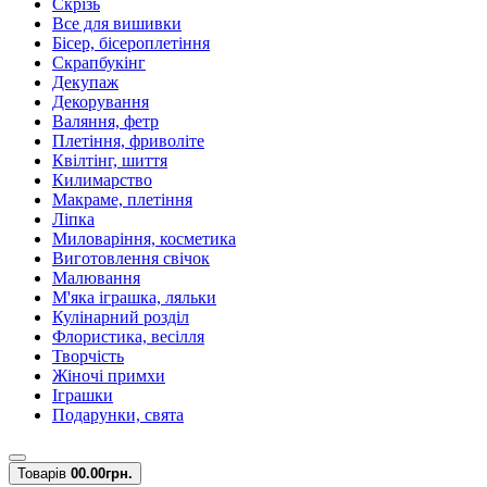
Скрізь
Все для вишивки
Бісер, бісероплетіння
Скрапбукінг
Декупаж
Декорування
Валяння, фетр
Плетіння, фриволіте
Квілтінг, шиття
Килимарство
Макраме, плетіння
Ліпка
Миловаріння, косметика
Виготовлення свічок
Малювання
М'яка іграшка, ляльки
Кулінарний розділ
Флористика, весілля
Творчість
Жіночі примхи
Іграшки
Подарунки, свята
Товарів
0
0.00грн.