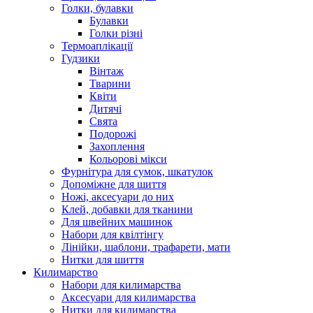
Голки, булавки
Булавки
Голки різні
Термоаплікації
Гудзики
Вінтаж
Тварини
Квіти
Дитячі
Свята
Подорожі
Захоплення
Кольорові мікси
Фурнітура для сумок, шкатулок
Допоміжне для шиття
Ножі, аксесуари до них
Клей, добавки для тканини
Для швейних машинок
Набори для квілтінгу
Лінійки, шаблони, трафарети, мати
Нитки для шиття
Килимарство
Набори для килимарства
Аксесуари для килимарства
Нитки для килимарства