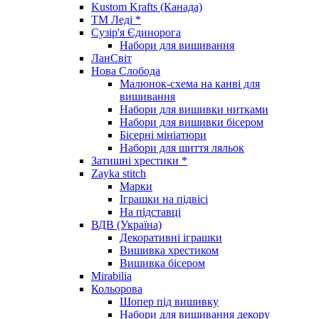
Kustom Krafts (Канада)
ТМ Леді *
Сузір'я Єдинорога
Набори для вишивання
ЛанСвіт
Нова Слобода
Малюнок-схема на канві для
вишивання
Набори для вишивки нитками
Набори для вишивки бісером
Бісерні мініатюри
Набори для шиття ляльок
Затишні хрестики *
Zayka stitch
Марки
Іграшки на підвісі
На підставці
ВДВ (Україна)
Декоративні іграшки
Вишивка хрестиком
Вишивка бісером
Mirabilia
Кольорова
Шопер під вишивку
Набори для вишивання декору