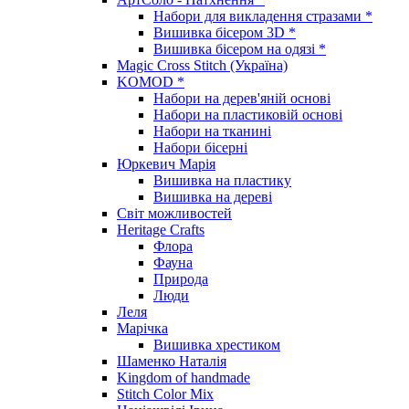
Набори для викладення стразами *
Вишивка бісером 3D *
Вишивка бісером на одязі *
Magic Cross Stitch (Україна)
KOMOD *
Набори на дерев'яній основі
Набори на пластиковій основі
Набори на тканині
Набори бісерні
Юркевич Марія
Вишивка на пластику
Вишивка на дереві
Світ можливостей
Heritage Crafts
Флора
Фауна
Природа
Люди
Леля
Марічка
Вишивка хрестиком
Шаменко Наталія
Kingdom of handmade
Stitch Color Mix