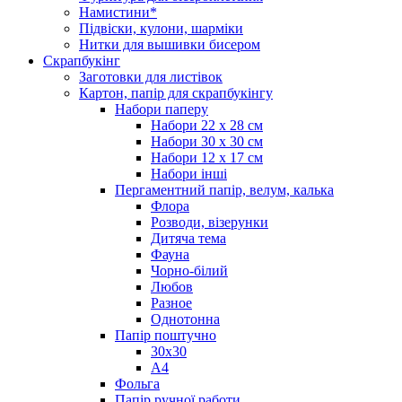
Намистини*
Підвіски, кулони, шарміки
Нитки для вышивки бисером
Скрапбукінг
Заготовки для листівок
Картон, папір для скрапбукінгу
Набори паперу
Набори 22 х 28 см
Набори 30 х 30 см
Набори 12 х 17 см
Набори інші
Пергаментний папір, велум, калька
Флора
Розводи, візерунки
Дитяча тема
Фауна
Чорно-білий
Любов
Разное
Однотонна
Папір поштучно
30х30
А4
Фольга
Папір ручної работи