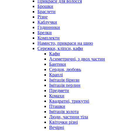
Прикраси для волосся
Брошки
Браслети
Різне
Каблучки
Годинники
Брелки
Комплекти
Намисто, прикраси на шию
Сережки, кліпси, кафи
Кафи
Асиметричні, з двох частин
Бантики
Сердця, любовь
Краплі
Імітація бірюзи
Імітація перлин
Предмети
Комахи
Квадратні, трикутні
Пташки
Імітація золота
Люди, частини тіла
Квіточки різні
Вечірні