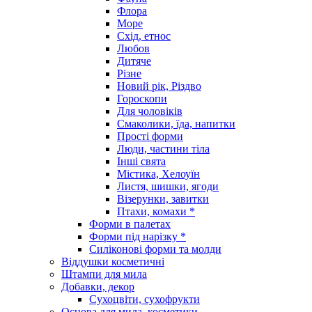
Флора
Море
Схід, етнос
Любов
Дитяче
Різне
Новий рік, Різдво
Гороскопи
Для чоловіків
Смаколики, їда, напитки
Прості форми
Люди, частини тіла
Інші свята
Містика, Хелоуїн
Листя, шишки, ягоди
Візерунки, завитки
Птахи, комахи *
Форми в палетах
Форми під нарізку *
Силіконові форми та молди
Віддушки косметичні
Штампи для мила
Добавки, декор
Сухоцвіти, сухофрукти
Основа для мила, косметики