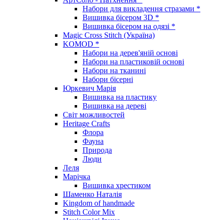
Набори для викладення стразами *
Вишивка бісером 3D *
Вишивка бісером на одязі *
Magic Cross Stitch (Україна)
KOMOD *
Набори на дерев'яній основі
Набори на пластиковій основі
Набори на тканині
Набори бісерні
Юркевич Марія
Вишивка на пластику
Вишивка на дереві
Світ можливостей
Heritage Crafts
Флора
Фауна
Природа
Люди
Леля
Марічка
Вишивка хрестиком
Шаменко Наталія
Kingdom of handmade
Stitch Color Mix