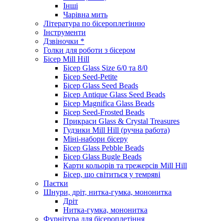
Інші
Чарівна мить
Література по бісероплетінню
Інструменти
Дзвіночки *
Голки для роботи з бісером
Бісер Mill Hill
Бісер Glass Size 6/0 та 8/0
Бісер Seed-Petite
Бісер Glass Seed Beads
Бісер Antique Glass Seed Beads
Бісер Magnifica Glass Beads
Бісер Seed-Frosted Beads
Прикраси Glass & Crystal Treasures
Гудзики Mill Hill (ручна работа)
Міні-набори бісеру
Бісер Glass Pebble Beads
Бісер Glass Bugle Beads
Карти кольорів та трежерсів Mill Hill
Бісер, що світиться у темряві
Паєтки
Шнури, дріт, нитка-гумка, мононитка
Дріт
Нитка-гумка, мононитка
Фурнітура для бісероплетіння