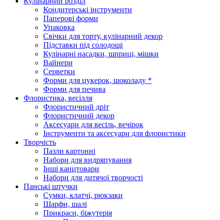
Кулінарний розділ
Кондитерські інструменти
Паперові форми
Упаковка
Свічки для торту, кулінарний декор
Підставки під солодощі
Кулінарні насадки, шприці, мішки
Вайнери
Серветки
Форми для цукерок, шоколаду *
Форми для печива
Флористика, весілля
Флористичний дріт
Флористичний декор
Аксесуари для весіль, вечірок
Інструменти та аксесуари для флористики
Творчість
Пазли картонні
Набори для видряпування
Інші канцтовари
Набори для дитячої творчості
Панські штучки
Сумки, клатчі, рюкзаки
Шарфи, шалі
Прикраси, біжутерія