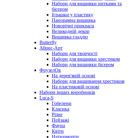
Набори для вишивки нитками та
бісером
Іграшки у пластику
Панорамна вишивка
Новорічні прикраси
Великодній декор
Вишивка гладдю
Butterfly
Абрис-Арт
Набори для творчості
Набори для вишивки хрестиком
Набори для вишивки бісером
ФрузелОк
На дерев'яній основі
Набори для вишивання хрестиком
На пластиковій основі
Набори інших виробників
Luca-S
Гобелени
Класика
Різне
Пейзажі
Фауна
Квіти
Натюрморти