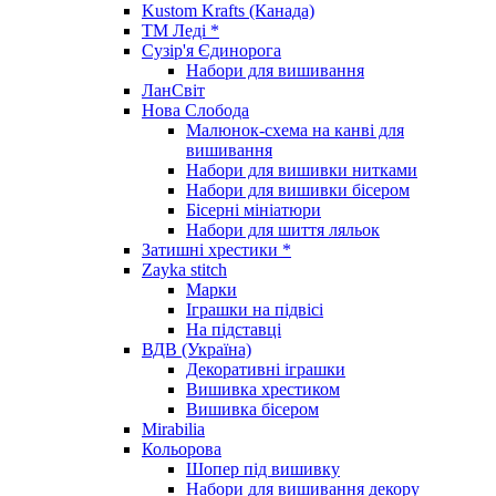
Kustom Krafts (Канада)
ТМ Леді *
Сузір'я Єдинорога
Набори для вишивання
ЛанСвіт
Нова Слобода
Малюнок-схема на канві для
вишивання
Набори для вишивки нитками
Набори для вишивки бісером
Бісерні мініатюри
Набори для шиття ляльок
Затишні хрестики *
Zayka stitch
Марки
Іграшки на підвісі
На підставці
ВДВ (Україна)
Декоративні іграшки
Вишивка хрестиком
Вишивка бісером
Mirabilia
Кольорова
Шопер під вишивку
Набори для вишивання декору