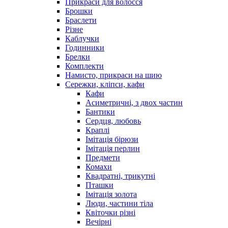
Прикраси для волосся
Брошки
Браслети
Різне
Каблучки
Годинники
Брелки
Комплекти
Намисто, прикраси на шию
Сережки, кліпси, кафи
Кафи
Асиметричні, з двох частин
Бантики
Сердця, любовь
Краплі
Імітація бірюзи
Імітація перлин
Предмети
Комахи
Квадратні, трикутні
Пташки
Імітація золота
Люди, частини тіла
Квіточки різні
Вечірні