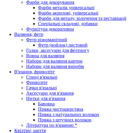
Фарби для декорування
Фарби металік універсальні
Фарби акрилові, універсальні
Фарби для металу, золочення та реставрації
Спеціальні складові, добавки
Фурнітура декоративна
Валяння, фетр
Фетр різноманітний
Фетр (войлок) листовий
Голки, аксесуари для фелтингу
Вовна для валяння
Набори для валяння картин
Набори для валяння виробів
В'язання, фриволіте
Спиці в'язальні
Фриволіте
Гачки в'язальні
Аксесуари для в'язання
Нитки для в'язання
Бавовна
Пряжа чистошерстяна
Пряжа з натуральних волокон
Пряжа з штучних волокон
Література по в'язанню *
Квілтінг, шиття