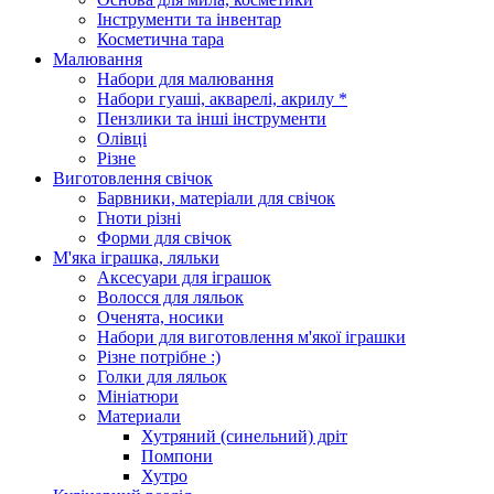
Інструменти та інвентар
Косметична тара
Малювання
Набори для малювання
Набори гуаші, акварелі, акрилу *
Пензлики та інші інструменти
Олівці
Різне
Виготовлення свічок
Барвники, матеріали для свічок
Гноти різні
Форми для свічок
М'яка іграшка, ляльки
Аксесуари для іграшок
Волосся для ляльок
Оченята, носики
Набори для виготовлення м'якої іграшки
Різне потрібне :)
Голки для ляльок
Мініатюри
Материали
Хутряний (синельний) дріт
Помпони
Хутро