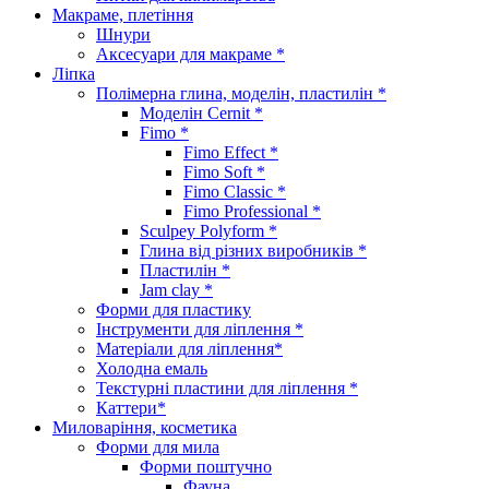
Макраме, плетіння
Шнури
Аксесуари для макраме *
Ліпка
Полімерна глина, моделін, пластилін *
Моделін Cernit *
Fimo *
Fimo Effect *
Fimo Soft *
Fimo Classic *
Fimo Professional *
Sculpey Polyform *
Глина від різних виробників *
Пластилін *
Jam clay *
Форми для пластику
Інструменти для ліплення *
Матеріали для ліплення*
Холодна емаль
Текстурні пластини для ліплення *
Каттери*
Миловаріння, косметика
Форми для мила
Форми поштучно
Фауна