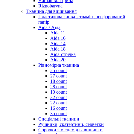
Наніашвілі Ірина
Riznobarvna
Тканина для вишивання
Пластикова канва, страмін, перфорований
папір
Aida / Аіда
Aida 11
Aida 16
Aida 14
Aida 18
Aida-стрічка
Aida 20
Рівномірна тканина
25 count
27 count
18 count
28 count
10 count
32 count
22 count
16 count
35 count
Спеціальні тканини
Рушники, скатертини, серветки
Сорочки з місцем для вишивки