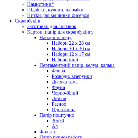
Намистини*
Підвіски, кулони, шарміки
Нитки для вышивки бисером
Скрапбукінг
Заготовки для листівок
Картон, папір для скрапбукінгу
Набори паперу
Набори 22 х 28 см
Набори 30 х 30 см
Набори 12 х 17 см
Набори інші
Пергаментний папір, велум, калька
Флора
Розводи, візерунки
Дитяча тема
Фауна
Чорно-білий
Любов
Разное
Однотонна
Папір поштучно
30х30
А4
Фольга
Папір ручної работи