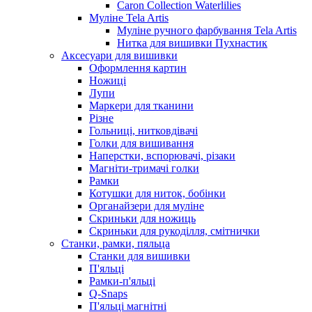
Caron Collection Waterlilies
Муліне Tela Artis
Муліне ручного фарбування Tela Artis
Нитка для вишивки Пухнастик
Аксесуари для вишивки
Оформлення картин
Ножиці
Лупи
Маркери для тканини
Різне
Гольниці, нитковдівачі
Голки для вишивання
Наперстки, вспорювачі, різаки
Магніти-тримачі голки
Рамки
Котушки для ниток, бобінки
Органайзери для муліне
Скриньки для ножиць
Скриньки для рукоділля, смітнички
Станки, рамки, пяльца
Станки для вишивки
П'яльці
Рамки-п'яльці
Q-Snaps
П'яльці магнітні