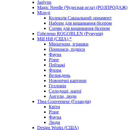
Janlynn
Magic Needle (Чудесная игла) (РОЗПРОДАЖ)
Міледі
Колекція Сакральний орнамент
Набори для вишивання бісером
Схеми для вишивання бісером
Гобелени ROGOBLEN (Румунія)
Mill Hill (США) *
Мініатюри, іграшки
Прикраси, підвіси
Фауна
Різне
Пейзажі
Флора
Великдень
Новорічні картини
Гелловін
Солодощі, напої
Ангели, люди
Thea Gouverneur (Голандія)
Квіти
Різне
Фауна
Люди
Design Works (США)