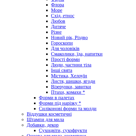
Флора
Море
Схід, етнос
Любов
Дитяче
Різне
Новий рік, Різдво
Гороскопи
Для чоловіків
Смаколики, їда, напитки
Прості форми
Люди, частини тіла
Інші свята
Містика, Хелоуїн
Листя, шишки, ягоди
Візерунки, завитки
Птахи, комахи *
Форми в палетах
Форми під нарізку *
Силіконові форми та молди
Віддушки косметичні
Штампи для мила
Добавки, декор
Сухоцвіти, сухофрукти
Основа для мила, косметики