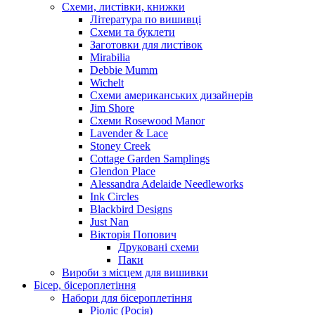
Схеми, листівки, книжки
Література по вишивці
Схеми та буклети
Заготовки для листівок
Mirabilia
Debbie Mumm
Wichelt
Схеми американських дизайнерів
Jim Shore
Cхеми Rosewood Manor
Lavender & Lace
Stoney Creek
Cottage Garden Samplings
Glendon Place
Alessandra Adelaide Needleworks
Ink Circles
Blackbird Designs
Just Nan
Вікторія Попович
Друковані схеми
Паки
Вироби з місцем для вишивки
Бісер, бісероплетіння
Набори для бісероплетіння
Ріоліс (Росія)