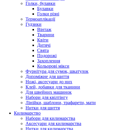
Голки, булавки
Булавки
Голки різні
Термоаплікації
Гудзики
Вінтаж
Тварини
Квіти
Дитячі
Свята
Подорожі
Захоплення
Кольорові мікси
Фурнітура для сумок, шкатулок
Допоміжне для шиття
Ножі, аксесуари до них
Клей, добавки для тканини
Для швейних машинок
Набори для квілтінгу
Лінійки, шаблони, трафарети, мати
Нитки для шиття
Килимарство
Набори для килимарства
Аксесуари для килимарства
Нитки для килимарства