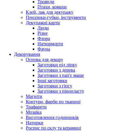
Троянди
Птахи, комахи
Клей, лак для декупажу
Пензлики-губки, інструменти
Декупажні карти
Люди
Різне
Флора
Натюрморти
Фауна
Декорування
Основа для декору
Заготовки під ліпку
Заготовки з дерева
Заготовки з пап'є маше
Інші заготовки
Заготовки з гіпсу
Заготовки з пінопласту
Магніти
Контури, фарби по тканині
Трафарети
Мозаїка
Виготовлення годинників
Натирки
Роспис по склу та керамиці