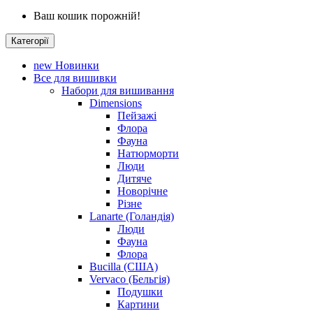
Ваш кошик порожній!
Категорії
new
Новинки
Все для вишивки
Набори для вишивання
Dimensions
Пейзажі
Флора
Фауна
Натюрморти
Люди
Дитяче
Новорічне
Різне
Lanarte (Голандія)
Люди
Фауна
Флора
Bucilla (США)
Vervaco (Бельгія)
Подушки
Картини