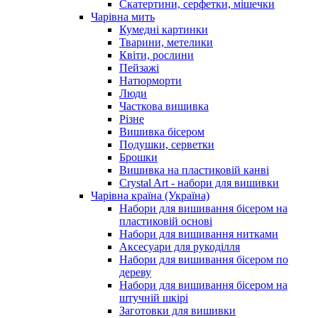
Скатертини, серфетки, мішечки
Чарiвна мить
Кумедні картинки
Тварини, метелики
Квіти, рослини
Пейзажі
Натюрморти
Люди
Часткова вишивка
Різне
Вишивка бісером
Подушки, серветки
Брошки
Вишивка на пластиковій канві
Crystal Art - набори для вишивки
Чарівна країна (Україна)
Набори для вишивання бісером на
пластиковій основі
Набори для вишивання нитками
Аксесуари для рукоділля
Набори для вишивання бісером по
дереву
Набори для вишивання бісером на
штучній шкірі
Заготовки для вишивки