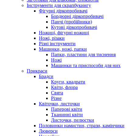
Інструменти для скрапбукингу
Фігурні діркопробивачі
Бордюрні діркопробивачі
Панчі (пробійники)
Кутові діркопробивачі
Ножиці, фігурні ножиці
Ножі, різаки
Різні інструменти
Машинки, ножі, папки
Папки, пластини для тиснення
Ножі
Машинки та приспособи для них
Прикраси
Брадси
Круги, квадрати
Квіти, флора
Свята
Різне
Квіточки, листочки
Паперові квіти
Тканинні квіти
Листочки, пелюстки
Половинки намистин, стрази, камінчики
Люверси