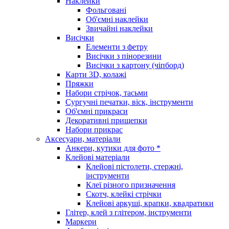
Наклейки
Фольговані
Об'ємні наклейки
Звичайні наклейки
Висічки
Елементи з фетру
Висічки з пінорезини
Висічки з картону (чіпборд)
Карти 3D, колажі
Пряжки
Набори стрічок, тасьми
Сургучні печатки, віск, інструменти
Об'ємні прикраси
Декоративні прищепки
Набори прикрас
Аксесуари, матеріали
Анкери, кутики для фото *
Клейові матеріали
Клейові пістолети, стержні,
інструменти
Клеї різного призначення
Скотч, клейкі стрічки
Клейові аркуші, крапки, квадратики
Глітер, клей з глітером, інструменти
Маркери