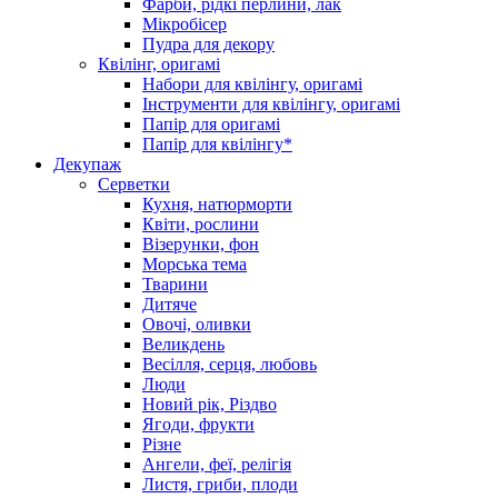
Фарби, рідкі перлини, лак
Мікробісер
Пудра для декору
Квілінг, оригамі
Набори для квілінгу, оригамі
Інструменти для квілінгу, оригамі
Папір для оригамі
Папір для квілінгу*
Декупаж
Серветки
Кухня, натюрморти
Квіти, рослини
Візерунки, фон
Морська тема
Тварини
Дитяче
Овочі, оливки
Великдень
Весілля, серця, любовь
Люди
Новий рік, Різдво
Ягоди, фрукти
Різне
Ангели, феї, релігія
Листя, гриби, плоди