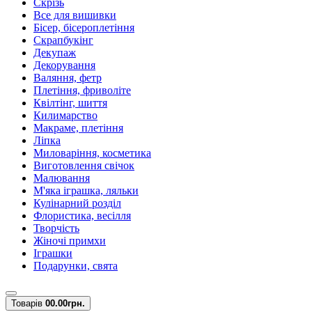
Скрізь
Все для вишивки
Бісер, бісероплетіння
Скрапбукінг
Декупаж
Декорування
Валяння, фетр
Плетіння, фриволіте
Квілтінг, шиття
Килимарство
Макраме, плетіння
Ліпка
Миловаріння, косметика
Виготовлення свічок
Малювання
М'яка іграшка, ляльки
Кулінарний розділ
Флористика, весілля
Творчість
Жіночі примхи
Іграшки
Подарунки, свята
Товарів
0
0.00грн.