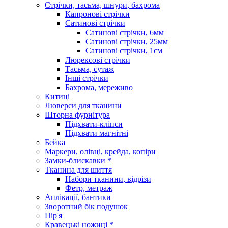
Стрічки, тасьма, шнури, бахрома
Капронові стрічки
Сатинові стрічки
Сатинові стрічки, 6мм
Сатинові стрічки, 25мм
Сатинові стрічки, 1см
Люрексові стрічки
Тасьма, сутаж
Інші стрічки
Бахрома, мереживо
Китиці
Люверси для тканини
Шторна фурнітура
Підхвати-кліпси
Підхвати магнітні
Бейка
Маркери, олівці, крейда, копіри
Замки-блискавки *
Тканина для шиття
Набори тканини, відрізи
Фетр, метраж
Аплікації, бантики
Зворотний бік подушок
Пір'я
Кравецькі ножиці *