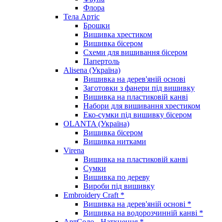
Флора
Тела Артіс
Брошки
Вишивка хрестиком
Вишивка бісером
Схеми для вишивання бісером
Папертоль
Alisena (Україна)
Вишивка на дерев'яній основі
Заготовки з фанери під вишивку
Вишивка на пластиковій канві
Набори для вишивання хрестиком
Еко-сумки під вишивку бісером
OLANTA (Україна)
Вишивка бісером
Вишивка нитками
Virena
Вишивка на пластиковій канві
Сумки
Вишивка по дереву
Вироби під вишивку
Embroidery Craft *
Вишивка на дерев'яній основі *
Вишивка на водорозчинній канві *
АртСоло - Натхнення *