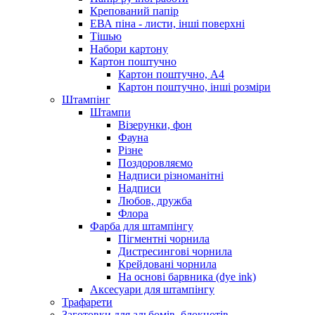
Крепований папір
ЕВА піна - листи, інші поверхні
Тішью
Набори картону
Картон поштучно
Картон поштучно, А4
Картон поштучно, інші розміри
Штампінг
Штампи
Візерунки, фон
Фауна
Різне
Поздоровляємо
Надписи різноманітні
Надписи
Любов, дружба
Флора
Фарба для штампінгу
Пігментні чорнила
Дистресингові чорнила
Крейдовані чорнила
На основі барвника (dye ink)
Аксесуари для штампінгу
Трафарети
Заготовки для альбомів, блокнотів