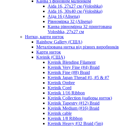
Канва з фоновим малюнком
Aida 16, 27х27 см (Voloshka)
Aida 16, 30х40 см (Voloshka)
Аїда 16 (Alisena)
Рівномірка 32 (Alisena)
Канва рівномірна 32 принтована
Voloshka, 27х27 см
Нитки, карти ниток
Rainbow Gallery (США)
Металізована нитка від різних виробників
Карти ниток
Kreinik (США)
Kreinik Blending Filament
Kreinik Very Fine (#4) Braid
Kreinik Fine (#8) Braid
Kreinik Japan Thread #1, #5 & #7
Kreinik Ombre
Kreinik Cord
Kreinik 1/16 Ribbon
Kreinik Collection (наборы ниток)
Kreinik Tapestry (#12) Braid
Kreinik Medium (#16) Braid
Kreinik cable
Kreinik 1/8 Ribbon
Kreinik Heavy #32 Braid (5m)