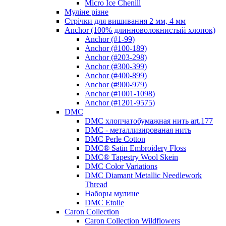
Micro Ice Chenill
Муліне різне
Стрічки для вишивання 2 мм, 4 мм
Anchor (100% длинноволокнистый хлопок)
Anchor (#1-99)
Anchor (#100-189)
Anchor (#203-298)
Anchor (#300-399)
Anchor (#400-899)
Anchor (#900-979)
Anchor (#1001-1098)
Anchor (#1201-9575)
DMC
DMC хлопчатобумажная нить art.177
DMC - металлизированая нить
DMC Perle Cotton
DMC® Satin Embroidery Floss
DMC® Tapestry Wool Skein
DMC Color Variations
DMC Diamant Metallic Needlework
Thread
Наборы мулине
DMC Etoile
Caron Collection
Caron Collection Wildflowers