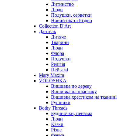
Дитинство
Люди
Подушки, серветки
Новий рік та Різдво
Collection D'Art
Дантель
Дитяче
Тварини
Люди
Флора
Подушки
Релігія
Пейзажі
Mary Maxim
VOLOSHKA
Вишивка по дереву
Вишивка на пластику
Вишивка хрестиком на тканині
Рушники
Bothy Threads
Будиночки, пейзажі
Люди
Казки
Різне
Фауна